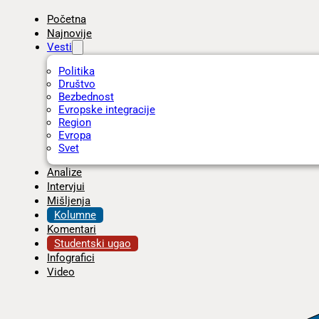
Početna
Najnovije
Vesti
Politika
Društvo
Bezbednost
Evropske integracije
Region
Evropa
Svet
Analize
Intervjui
Mišljenja
Kolumne
Komentari
Studentski ugao
Infografici
Video