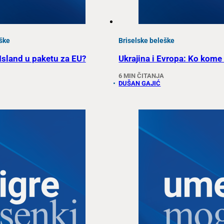
ške
Briselske beleške
 Island u paketu za EU?
Ukrajina i Evropa: Ko kome 
6 MIN ČITANJA
DUŠAN GAJIĆ