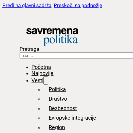
Pređi na glavni sadržaj
Preskoči na podnožje
Pretraga
Početna
Najnovije
Vesti
Politika
Društvo
Bezbednost
Evropske integracije
Region