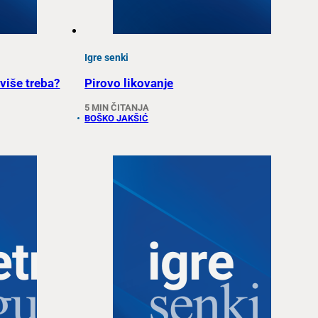
Igre senki
više treba?
Pirovo likovanje
5 MIN ČITANJA
BOŠKO JAKŠIĆ