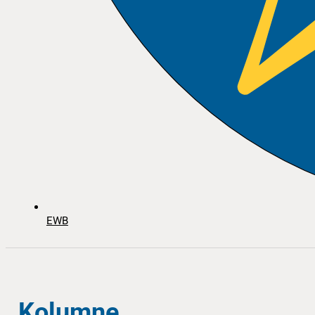
EWB
Kolumne