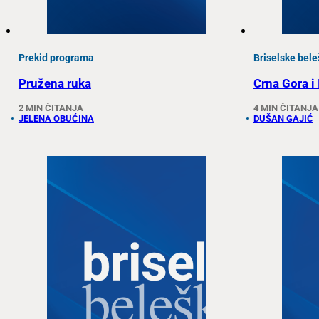
Prekid programa
Briselske bele
Pružena ruka
Crna Gora i
2 MIN ČITANJA
4 MIN ČITANJA
JELENA OBUĆINA
DUŠAN GAJIĆ