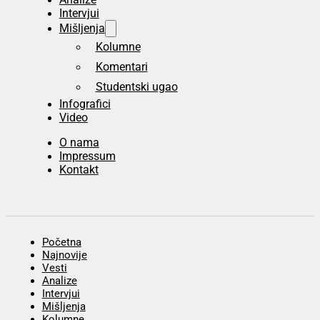
Intervjui
Mišljenja
Kolumne
Komentari
Studentski ugao
Infografici
Video
O nama
Impressum
Kontakt
Početna
Najnovije
Vesti
Analize
Intervjui
Mišljenja
Kolumne