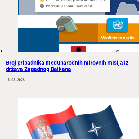
Broj pripadnika međunarodnih mirovnih misija iz
država Zapadnog Balkana
18. 03. 2023.