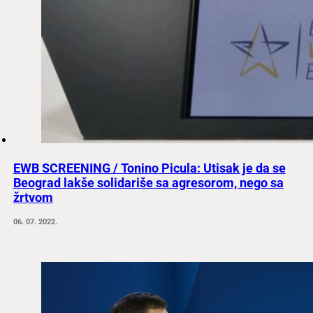
EWB SCREENING / Tonino Picula: Utisak je da se
Beograd lakše solidariše sa agresorom, nego sa
žrtvom
06. 07. 2022.