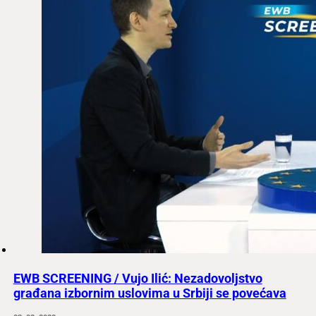
EWB SCREENING / Vujo Ilić: Nezadovoljstvo
građana izbornim uslovima u Srbiji se povećava