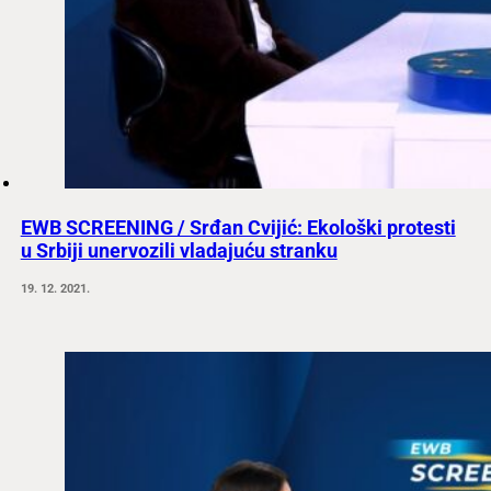
EWB SCREENING / Srđan Cvijić: Ekološki protesti
u Srbiji unervozili vladajuću stranku
19. 12. 2021.