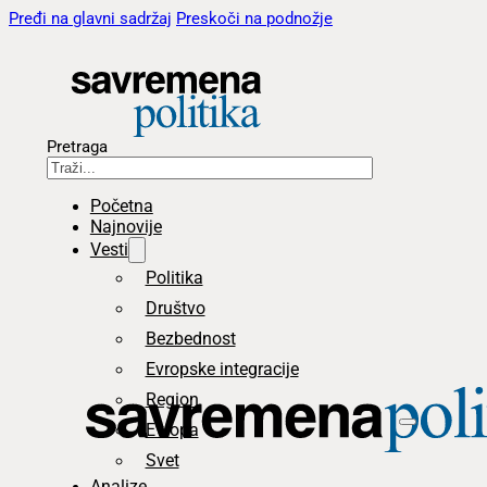
Pređi na glavni sadržaj
Preskoči na podnožje
Pretraga
Početna
Najnovije
Vesti
Politika
Društvo
Bezbednost
Evropske integracije
Region
Evropa
Svet
Analize