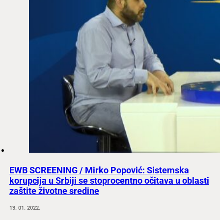
EWB SCREENING / Mirko Popović: Sistemska
korupcija u Srbiji se stoprocentno očitava u oblasti
zaštite životne sredine
13. 01. 2022.