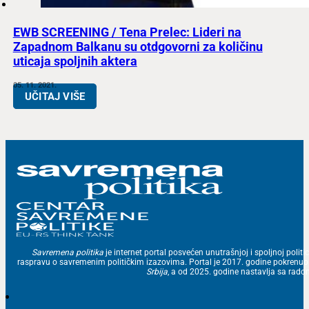
EWB SCREENING / Tena Prelec: Lideri na
Zapadnom Balkanu su otdgovorni za količinu
uticaja spoljnih aktera
05. 11. 2021.
UČITAJ VIŠE
Savremena politika
je internet portal posvećen unutrašnjoj i spoljnoj politic
raspravu o savremenim političkim izazovima. Portal je 2017. godine pokrenu
Srbija
, a od 2025. godine nastavlja sa ra