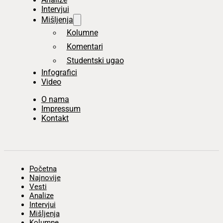
Intervjui
Mišljenja
Kolumne
Komentari
Studentski ugao
Infografici
Video
O nama
Impressum
Kontakt
Početna
Najnovije
Vesti
Analize
Intervjui
Mišljenja
Kolumne