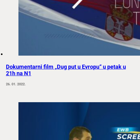
Dokumentarni film „Dug put u Evropu“ u petak u
21h na N1
26. 01. 2022.