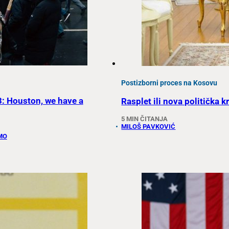
Postizborni proces na Kosovu
3: Houston, we have a
Rasplet ili nova politička k
5 MIN ČITANJA
MILOŠ PAVKOVIĆ
MO