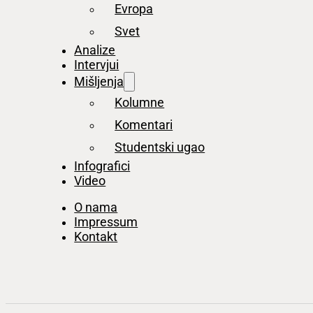
Evropa
Svet
Analize
Intervjui
Mišljenja
Kolumne
Komentari
Studentski ugao
Infografici
Video
O nama
Impressum
Kontakt