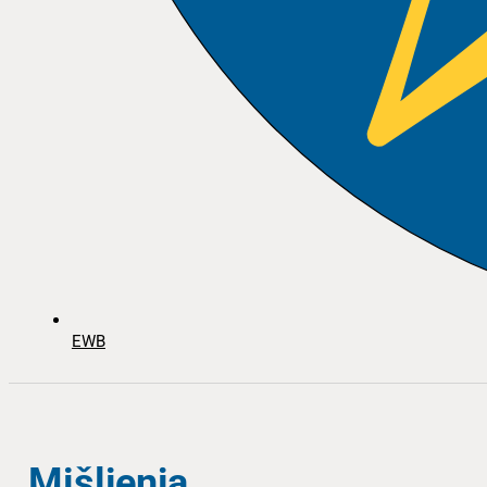
EWB
Mišljenja