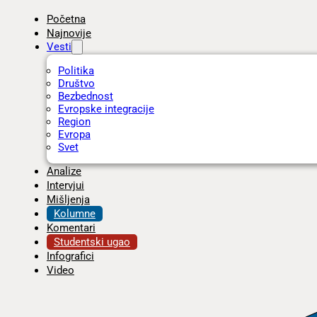
Početna
Najnovije
Vesti
Politika
Društvo
Bezbednost
Evropske integracije
Region
Evropa
Svet
Analize
Intervjui
Mišljenja
Kolumne
Komentari
Studentski ugao
Infografici
Video