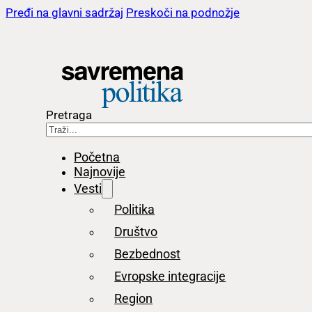
Pređi na glavni sadržaj
Preskoči na podnožje
Pretraga
Početna
Najnovije
Vesti
Politika
Društvo
Bezbednost
Evropske integracije
Region