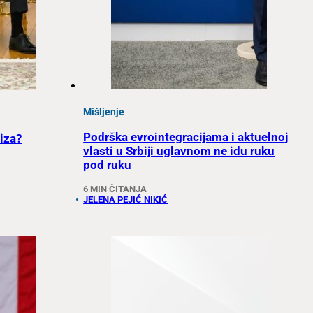
Mišljenje
Podrška evrointegracijama i aktuelnoj
riza?
vlasti u Srbiji uglavnom ne idu ruku
pod ruku
6 MIN ČITANJA
JELENA PEJIĆ NIKIĆ