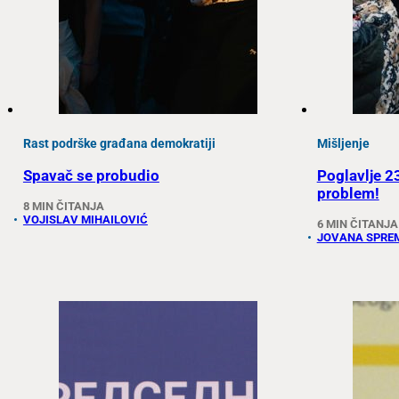
Rast podrške građana demokratiji
Mišljenje
Spavač se probudio
Poglavlje 2
problem!
8 MIN ČITANJA
VOJISLAV MIHAILOVIĆ
6 MIN ČITANJA
JOVANA SPRE