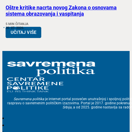
Oštre kritike nacrta novog Zakona o osnovama
sistema obrazovanja i vaspitanja
5 MIN ČITANJA
30. 07. 2026.
UČITAJ VIŠE
Savremena politika
je internet portal posvećen unutrašnjoj i spoljnoj politic
raspravu o savremenim političkim izazovima. Portal je 2017. godine pokrenu
Srbija
, a od 2025. godine nastavlja sa ra