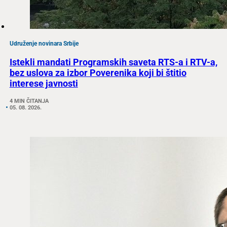
Udruženje novinara Srbije
Istekli mandati Programskih saveta RTS-a i RTV-a,
bez uslova za izbor Poverenika koji bi štitio
interese javnosti
4 MIN ČITANJA
05. 08. 2026.