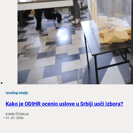
Izveštaj misije
Kako je ODIHR ocenio uslove u Srbiji uoči izbora?
8 MIN ČITANJA
31. 07. 2026.