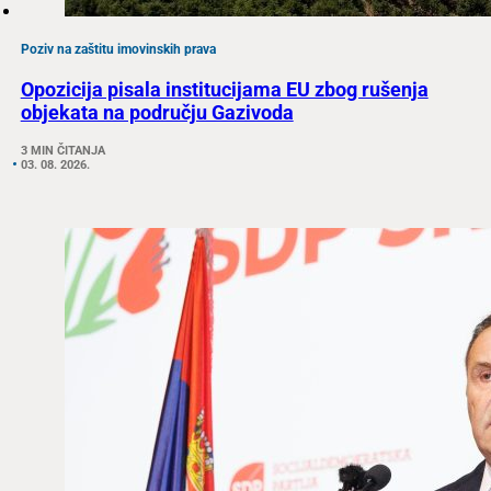
Poziv na zaštitu imovinskih prava
Opozicija pisala institucijama EU zbog rušenja
objekata na području Gazivoda
3 MIN ČITANJA
03. 08. 2026.