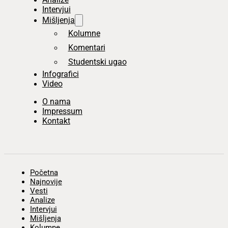
Intervjui
Mišljenja
Kolumne
Komentari
Studentski ugao
Infografici
Video
O nama
Impressum
Kontakt
Početna
Najnovije
Vesti
Analize
Intervjui
Mišljenja
Kolumne