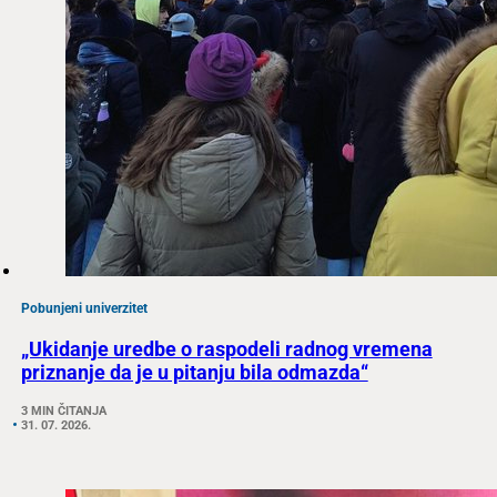
Pobunjeni univerzitet
„Ukidanje uredbe o raspodeli radnog vremena
priznanje da je u pitanju bila odmazda“
3 MIN ČITANJA
31. 07. 2026.