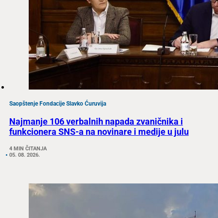
Saopštenje Fondacije Slavko Ćuruvija
Najmanje 106 verbalnih napada zvaničnika i
funkcionera SNS-a na novinare i medije u julu
4 MIN ČITANJA
05. 08. 2026.