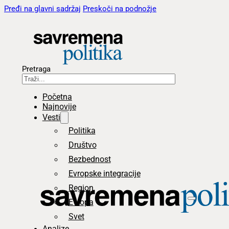
Pređi na glavni sadržaj
Preskoči na podnožje
Pretraga
Početna
Najnovije
Vesti
Politika
Društvo
Bezbednost
Evropske integracije
Region
Evropa
Svet
Analize