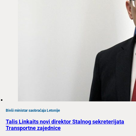
Bivši ministar saobraćaja Letonije
Talis Linkaits novi direktor Stalnog sekreterijata
Transportne zajednice