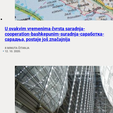
U ovakvim vremenima čvrsta saradnja-
cooperation-bashkepunim-suradnja-саработка-
сарадња, postaje još značajnija
8 MINUTA ČITANJA
12. 10. 2020.