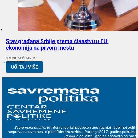
Stav građana Srbije prema članstvu u EU:
ekonomija na prvom mestu
3 MINUTA ČITANJA
21. 03. 2019.
UČITAJ VIŠE
Savremena politika
je internet portal posvećen unutrašnjoj i spoljnoj politic
raspravu o savremenim političkim izazovima. Portal je 2017. godine pokrenu
Srbija
, a od 2025. godine nastavlja sa ra