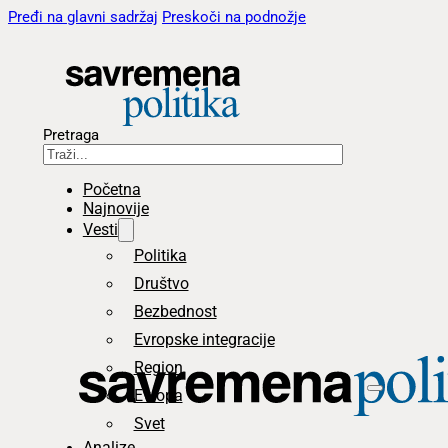
Pređi na glavni sadržaj
Preskoči na podnožje
Pretraga
Početna
Najnovije
Vesti
Politika
Društvo
Bezbednost
Evropske integracije
Region
Evropa
Svet
Analize