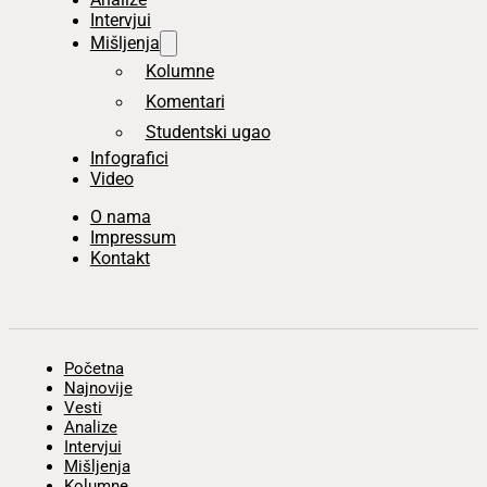
Intervjui
Mišljenja
Kolumne
Komentari
Studentski ugao
Infografici
Video
O nama
Impressum
Kontakt
Početna
Najnovije
Vesti
Analize
Intervjui
Mišljenja
Kolumne