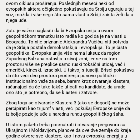
ovom ciklusu proširenja. Poslednjih meseci neki od
evropskih aktera očigledno pokušavaju da Srbiju uguraju u taj
voz, možda i više nego što sama vlast u Srbiji zaista želi da u
njega uđe.
Zato je važno naglasiti da bi Evropska unija u ovom
geopolitičkom trenutku isto radila ko god da je na vlasti u
Beogradu. To nije priznanje Aleksandru Vučiću, niti potvrda
da je Srbija postala demokratskija i evropskija. To je čista
geopolitika. Evropska unija više nema luksuz da region
Zapadnog Balkana ostavlja u sivoj zoni, jer se na tom
prostoru više ne prepliće samo ruski toksični uticaj, već i
američki, kineski, izraelski. U takvoj situaciji, Brisel pokušava
da što veći deo prostora proširenja ponovo politički i
institucionalno veže za sebe, barem kroz otvaranje klastera,
računajući da će tako lakše uticati na kandidate, da urade
ono što je potrebno, da se klasteri i zatvore.
Zbog toga se otvaranje Klastera 3 (ako se dogodi) ne može
percipirati kao trijumf vlasti, već pokušaj Evropske unije da
iz bolje pozicije uđe u narednu rundu geopolitičkog šaha.
U istom paketu treba posmatrati i otvaranje pregovora sa
Ukrajinom i Moldavijom, planove da ove dve zemlje do kraja
godine otvore sve klastere, kao i novu evropsku energiju u