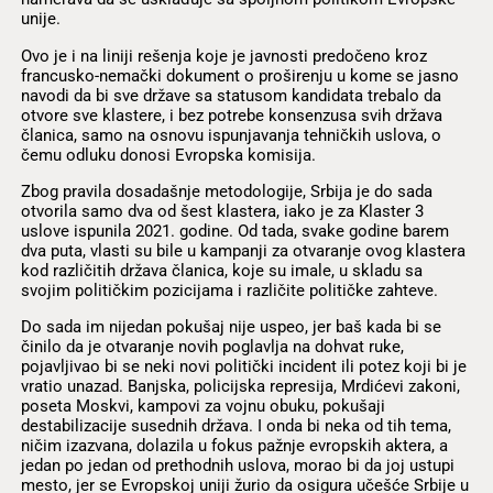
unije.
Ovo je i na liniji rešenja koje je javnosti predočeno kroz
francusko-nemački dokument o proširenju u kome se jasno
navodi da bi sve države sa statusom kandidata trebalo da
otvore sve klastere, i bez potrebe konsenzusa svih država
članica, samo na osnovu ispunjavanja tehničkih uslova, o
čemu odluku donosi Evropska komisija.
Zbog pravila dosadašnje metodologije, Srbija je do sada
otvorila samo dva od šest klastera, iako je za Klaster 3
uslove ispunila 2021. godine. Od tada, svake godine barem
dva puta, vlasti su bile u kampanji za otvaranje ovog klastera
kod različitih država članica, koje su imale, u skladu sa
svojim političkim pozicijama i različite političke zahteve.
Do sada im nijedan pokušaj nije uspeo, jer baš kada bi se
činilo da je otvaranje novih poglavlja na dohvat ruke,
pojavljivao bi se neki novi politički incident ili potez koji bi je
vratio unazad. Banjska, policijska represija, Mrdićevi zakoni,
poseta Moskvi, kampovi za vojnu obuku, pokušaji
destabilizacije susednih država. I onda bi neka od tih tema,
ničim izazvana, dolazila u fokus pažnje evropskih aktera, a
jedan po jedan od prethodnih uslova, morao bi da joj ustupi
mesto, jer se Evropskoj uniji žurio da osigura učešće Srbije u