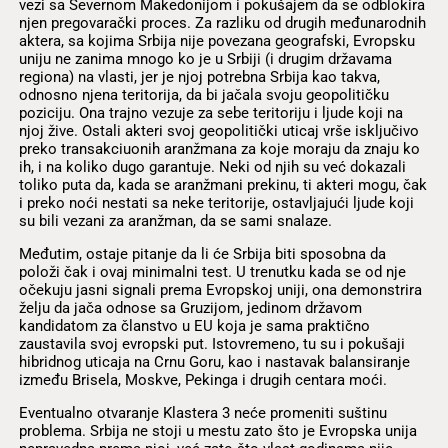
vezi sa Severnom Makedonijom i pokušajem da se odblokira
njen pregovarački proces. Za razliku od drugih međunarodnih
aktera, sa kojima Srbija nije povezana geografski, Evropsku
uniju ne zanima mnogo ko je u Srbiji (i drugim državama
regiona) na vlasti, jer je njoj potrebna Srbija kao takva,
odnosno njena teritorija, da bi jačala svoju geopolitičku
poziciju. Ona trajno vezuje za sebe teritoriju i ljude koji na
njoj žive. Ostali akteri svoj geopolitički uticaj vrše isključivo
preko transakciuonih aranžmana za koje moraju da znaju ko
ih, i na koliko dugo garantuje. Neki od njih su već dokazali
toliko puta da, kada se aranžmani prekinu, ti akteri mogu, čak
i preko noći nestati sa neke teritorije, ostavljajući ljude koji
su bili vezani za aranžman, da se sami snalaze.
Međutim, ostaje pitanje da li će Srbija biti sposobna da
položi čak i ovaj minimalni test. U trenutku kada se od nje
očekuju jasni signali prema Evropskoj uniji, ona demonstrira
želju da jača odnose sa Gruzijom, jedinom državom
kandidatom za članstvo u EU koja je sama praktično
zaustavila svoj evropski put. Istovremeno, tu su i pokušaji
hibridnog uticaja na Crnu Goru, kao i nastavak balansiranje
između Brisela, Moskve, Pekinga i drugih centara moći.
Eventualno otvaranje Klastera 3 neće promeniti suštinu
problema. Srbija ne stoji u mestu zato što je Evropska unija