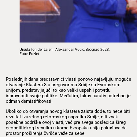
Ursula fon der Lajen i Aleksandar Vučić, Beograd 2023;
Foto: FoNet
Poslednjih dana predstavnici vlasti ponovo najavljuju moguće
otvaranje Klastera 3 u pregovorima Srbije sa Evropskom
unijom, predstavljajući to kao veliki uspeh i potvrdu
ispravnosti svoje politike. Međutim, takav narativ potrebno je
odmah demistifikovati.
Ukoliko do otvaranja novog klastera zaista dođe, to neće biti
rezultat izuzetnog reformskog napretka Srbije, niti znak
posebne podrške ovoj vlasti, već pre svega posledica šireg
geopolitičkog trenutka u kome Evropska unija pokušava da
prostor proširenja čvršće veže za sebe.