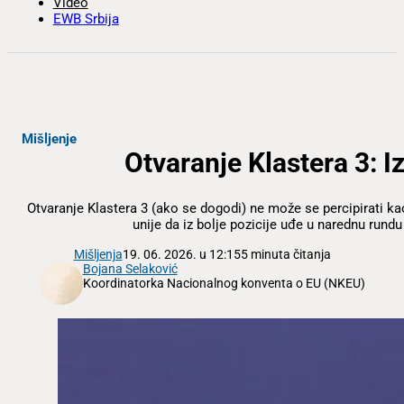
Video
EWB Srbija
Mišljenje
Otvaranje Klastera 3: I
Otvaranje Klastera 3 (ako se dogodi) ne može se percipirati ka
unije da iz bolje pozicije uđe u narednu rund
Mišljenja
19. 06. 2026. u 12:15
5 minuta čitanja
Bojana Selaković
Koordinatorka Nacionalnog konventa o EU (NKEU)