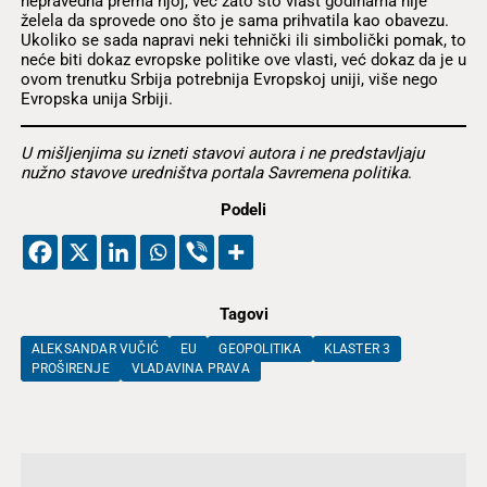
nepravedna prema njoj, već zato što vlast godinama nije
želela da sprovede ono što je sama prihvatila kao obavezu.
Ukoliko se sada napravi neki tehnički ili simbolički pomak, to
neće biti dokaz evropske politike ove vlasti, već dokaz da je u
ovom trenutku Srbija potrebnija Evropskoj uniji, više nego
Evropska unija Srbiji.
U mišljenjima su izneti stavovi autora i ne predstavljaju
nužno stavove uredništva portala Savremena politika
.
Podeli
Tagovi
ALEKSANDAR VUČIĆ
EU
GEOPOLITIKA
KLASTER 3
PROŠIRENJE
VLADAVINA PRAVA