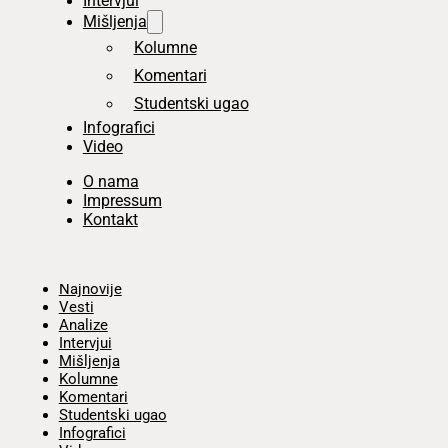
Intervjui
Mišljenja
Kolumne
Komentari
Studentski ugao
Infografici
Video
O nama
Impressum
Kontakt
Početna
Najnovije
Vesti
Analize
Intervjui
Mišljenja
Kolumne
Komentari
Studentski ugao
Infografici