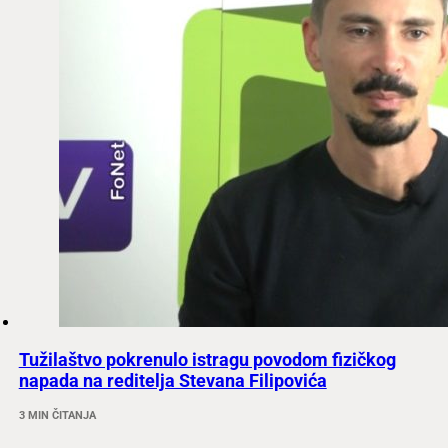
Tužilaštvo pokrenulo istragu povodom fizičkog
napada na reditelja Stevana Filipovića
3 MIN ČITANJA