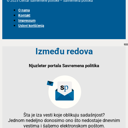
© 2025 Centar savremene politike – Savremena politika
O nama
Kontakt
Impressum
Uslovi korišćenja
Između redova
Njuzleter portala Savremena politika
Šta je iza vesti koje oblikuju sadašnjost?
Jednom nedeljno donosimo ono što nedostaje dnevnim
vestima i šaljemo elektronskom poštom.