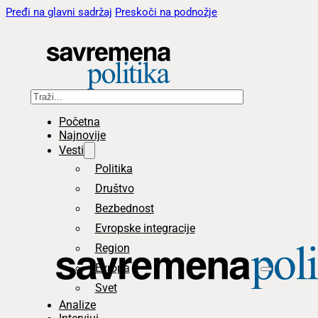
Pređi na glavni sadržaj
Preskoči na podnožje
Pretraga
Početna
Najnovije
Vesti
Politika
Društvo
Bezbednost
Evropske integracije
Region
Evropa
Svet
Analize