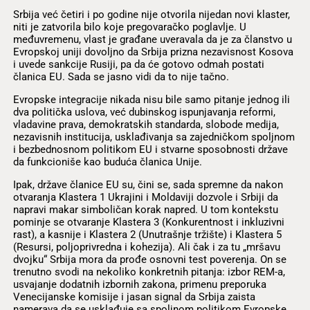
Srbija već četiri i po godine nije otvorila nijedan novi klaster,
niti je zatvorila bilo koje pregovaračko poglavlje. U
međuvremenu, vlast je građane uveravala da je za članstvo u
Evropskoj uniji dovoljno da Srbija prizna nezavisnost Kosova
i uvede sankcije Rusiji, pa da će gotovo odmah postati
članica EU. Sada se jasno vidi da to nije tačno.
Evropske integracije nikada nisu bile samo pitanje jednog ili
dva politička uslova, već dubinskog ispunjavanja reformi,
vladavine prava, demokratskih standarda, slobode medija,
nezavisnih institucija, usklađivanja sa zajedničkom spoljnom
i bezbednosnom politikom EU i stvarne sposobnosti države
da funkcioniše kao buduća članica Unije.
Ipak, države članice EU su, čini se, sada spremne da nakon
otvaranja Klastera 1 Ukrajini i Moldaviji dozvole i Srbiji da
napravi makar simboličan korak napred. U tom kontekstu
pominje se otvaranje Klastera 3 (Konkurentnost i inkluzivni
rast), a kasnije i Klastera 2 (Unutrašnje tržište) i Klastera 5
(Resursi, poljoprivredna i kohezija). Ali čak i za tu „mršavu
dvojku“ Srbija mora da prođe osnovni test poverenja. On se
trenutno svodi na nekoliko konkretnih pitanja: izbor REM-a,
usvajanje dodatnih izbornih zakona, primenu preporuka
Venecijanske komisije i jasan signal da Srbija zaista
namerava da se usklađuje sa spoljnom politikom Evropske