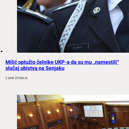
Milić optužio čelnike UKP-a da su mu „namestili“
slučaj ubistva na Senjaku
2 MIN ČITANJA