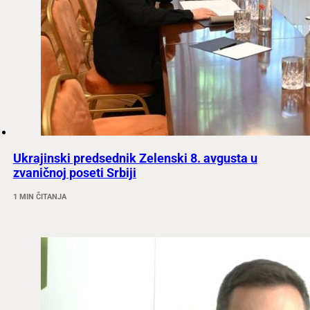
Ukrajinski predsednik Zelenski 8. avgusta u
zvaničnoj poseti Srbiji
1 MIN ČITANJA