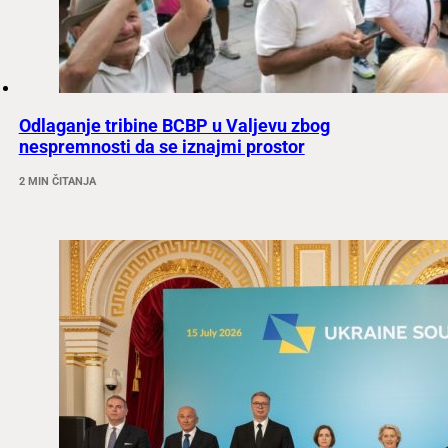
Odlaganje tribine BCBP u Valjevu zbog
nespremnosti da se iznajmi prostor
2 MIN ČITANJA