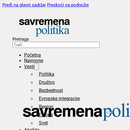
Pređi na glavni sadržaj
Preskoči na podnožje
Pretraga
Početna
Najnovije
Vesti
Politika
Društvo
Bezbednost
Evropske integracije
Region
Evropa
Svet
Analize