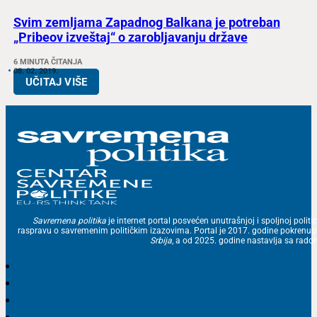
Svim zemljama Zapadnog Balkana je potreban
„Pribeov izveštaj“ o zarobljavanju države
6 MINUTA ČITANJA
08. 02. 2019.
UČITAJ VIŠE
Savremena politika
je internet portal posvećen unutrašnjoj i spoljnoj politic
raspravu o savremenim političkim izazovima. Portal je 2017. godine pokrenu
Srbija
, a od 2025. godine nastavlja sa ra