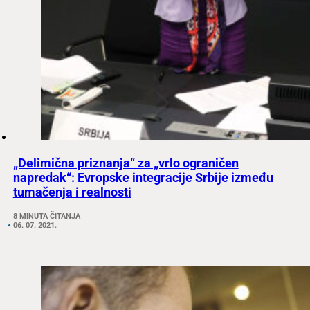
„Delimična priznanja“ za „vrlo ograničen
napredak“: Evropske integracije Srbije između
tumačenja i realnosti
8 MINUTA ČITANJA
06. 07. 2021.