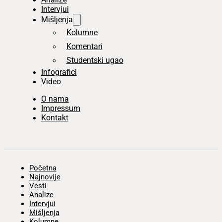
Intervjui
Mišljenja
Kolumne
Komentari
Studentski ugao
Infografici
Video
O nama
Impressum
Kontakt
Početna
Najnovije
Vesti
Analize
Intervjui
Mišljenja
Kolumne