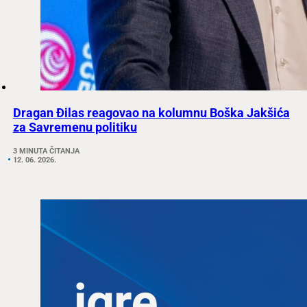
Dragan Đilas reagovao na kolumnu Boška Jakšića
za Savremenu politiku
3 MINUTA ČITANJA
12. 06. 2026.