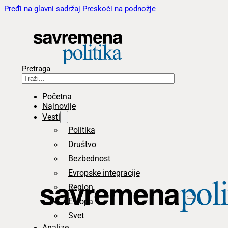
Pređi na glavni sadržaj
Preskoči na podnožje
Pretraga
Početna
Najnovije
Vesti
Politika
Društvo
Bezbednost
Evropske integracije
Region
Evropa
Svet
Analize