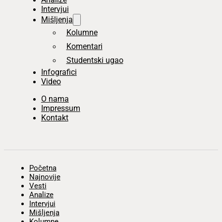
Intervjui
Mišljenja
Kolumne
Komentari
Studentski ugao
Infografici
Video
O nama
Impressum
Kontakt
Početna
Najnovije
Vesti
Analize
Intervjui
Mišljenja
Kolumne