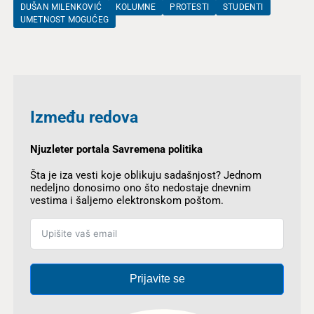
DUŠAN MILENKOVIĆ
KOLUMNE
PROTESTI
STUDENTI
UMETNOST MOGUĆEG
Između redova
Njuzleter portala Savremena politika
Šta je iza vesti koje oblikuju sadašnjost? Jednom
nedeljno donosimo ono što nedostaje dnevnim
vestima i šaljemo elektronskom poštom.
Prijavite se