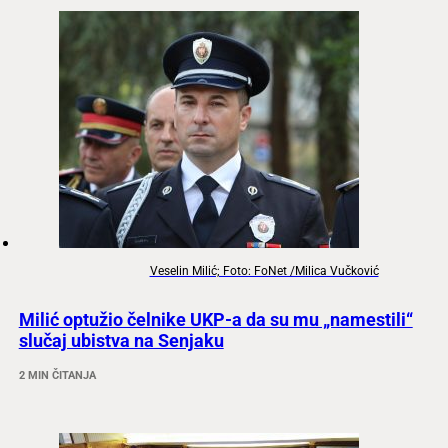
Veselin Milić; Foto: FoNet /Milica Vučković
Milić optužio čelnike UKP-a da su mu „namestili“
slučaj ubistva na Senjaku
2 MIN ČITANJA