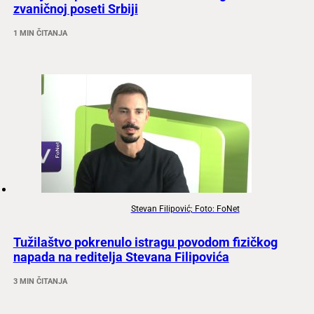
zvaničnoj poseti Srbiji
1 MIN ČITANJA
Stevan Filipović; Foto: FoNet
Tužilaštvo pokrenulo istragu povodom fizičkog
napada na reditelja Stevana Filipovića
3 MIN ČITANJA