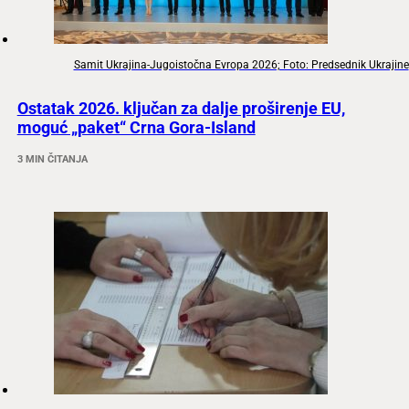
Samit Ukrajina-Jugoistočna Evropa 2026; Foto: Predsednik Ukrajine
Ostatak 2026. ključan za dalje proširenje EU,
moguć „paket“ Crna Gora-Island
3 MIN ČITANJA