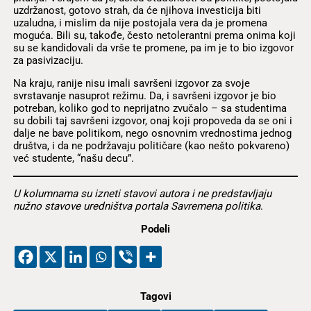
uzdržanost, gotovo strah, da će njihova investicija biti
uzaludna, i mislim da nije postojala vera da je promena
moguća. Bili su, takođe, često netolerantni prema onima koji
su se kandidovali da vrše te promene, pa im je to bio izgovor
za pasivizaciju.
Na kraju, ranije nisu imali savršeni izgovor za svoje
svrstavanje nasuprot režimu. Da, i savršeni izgovor je bio
potreban, koliko god to neprijatno zvučalo – sa studentima
su dobili taj savršeni izgovor, onaj koji propoveda da se oni i
dalje ne bave politikom, nego osnovnim vrednostima jednog
društva, i da ne podržavaju političare (kao nešto pokvareno)
već studente, “našu decu”.
U kolumnama su izneti stavovi autora i ne predstavljaju
nužno stavove uredništva portala Savremena politika
.
Podeli
Tagovi