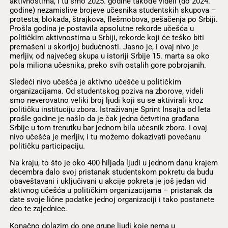
aktivnostima, i tu smo 2025. godine takođe videli (do 2024.
godine) nezamislive brojeve učesnika studentskih skupova –
protesta, blokada, štrajkova, flešmobova, pešačenja po Srbiji.
Prošla godina je postavila apsolutne rekorde učešća u
političkim aktivnostima u Srbiji, rekorde koji će teško biti
premašeni u skorijoj budućnosti. Jasno je, i ovaj nivo je
merljiv, od najvećeg skupa u istoriji Srbije 15. marta sa oko
pola miliona učesnika, preko svih ostalih gore pobrojanih.
Sledeći nivo učešća je aktivno učešće u političkim
organizacijama. Od studentskog poziva na zborove, videli
smo neverovatno veliki broj ljudi koji su se aktivirali kroz
političku instituciju zbora. Istraživanje Sprint Insajta od leta
prošle godine je našlo da je čak jedna četvrtina građana
Srbije u tom trenutku bar jednom bila učesnik zbora. I ovaj
nivo učešća je merljiv, i tu možemo dokazivati povećanu
političku participaciju.
Na kraju, to što je oko 400 hiljada ljudi u jednom danu krajem
decembra dalo svoj pristanak studentskom pokretu da budu
obaveštavani i uključivani u akcije pokreta je još jedan vid
aktivnog učešća u političkim organizacijama – pristanak da
date svoje lične podatke jednoj organizaciji i tako postanete
deo te zajednice.
Konačno dolazim do one grupe ljudi koje nema u