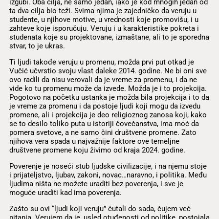
izgubi. Oba cilja, ne samo jedan, iako je kod mnogih jedan od
ta dva cilja bio teži. Svima njima je zajedničko da veruju u
studente, u njihove motive, u vrednosti koje promovišu, i u
zahteve koje isporučuju. Veruju i u karakteristike pokreta i
studenata koje su projektovane, izmaštane, ali to je sporedna
stvar, to je ukras.
Ti ljudi takođe veruju u promenu, možda prvi put otkad je
Vučić učvrstio svoju vlast daleke 2014. godine. Ne bi oni sve
ovo radili da nisu verovali da je vreme za promenu, i da ne
vide ko tu promenu može da izvede. Možda je i to projekcija.
Pogotovo na početku ustanka je možda bila projekcija i to da
je vreme za promenu i da postoje ljudi koji mogu da izvedu
promene, ali i projekcija je deo religioznog zanosa koji, kako
se to desilo toliko puta u istoriji čovečanstva, ima moć da
pomera svetove, a ne samo čini društvene promene. Zato
njihova vera spada u najvažnije faktore ove temeljne
društvene promene koju živimo od kraja 2024. godine.
Poverenje je noseći stub ljudske civilizacije, i na njemu stoje
i prijateljstvo, ljubav, zakoni, novac…naravno, i politika. Među
ljudima ništa ne možete uraditi bez poverenja, i sve je
moguće uraditi kad ima poverenja.
Zašto su ovi “ljudi koji veruju” ćutali do sada, čujem već
pitanja. Verujem da je, usled otuđenosti od politike, postojala