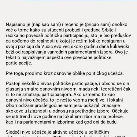
Napisano je (napisao sam) i rečeno je (pričao sam) onoliko
već o tome kako su studenti probudili građane Srbije i
radikalno povećali političku participaciju, što je bio preduslov
da dođemo do realnosti u kojoj je režim toliko nesiguran u
svoju poziciju da Vučić evo već skoro godinu dana kukavički
beži od raspisivanja vanrednih parlamentarnih izbora. Ovo je
tekst o najvažnijem aspektu ove povećane političke
participacije.
Pre toga, prođimo kroz osnovne oblike političkog učešća.
Postoji nekoliko nivoa političke participacije, i obično se čin
glasanja smatra osnovnim nivoom, mada neki teoretičari čak
ni to ne smatraju participacijom. Ako uzmemo to kao
osnovni nivo učešća, to je nešto veoma merljivo, i lokalni
izbori održani prošle godine nam jesu pokazali značajne
skokove u izlaznosti u odnosu na prethodne izbore. Očekuje
se isti trend i ove godine na lokalnim izborima na proleće,
kao i na parlamentarnim izborima kad god oni da budu.
Sledeći nivo učešća je aktivno učešće u političkim