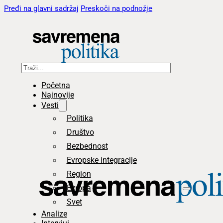
Pređi na glavni sadržaj
Preskoči na podnožje
Pretraga
Početna
Najnovije
Vesti
Politika
Društvo
Bezbednost
Evropske integracije
Region
Evropa
Svet
Analize