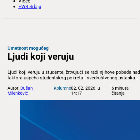
Video
EWB Srbija
Umetnost mogućeg
Ljudi koji veruju
Ljudi koji veruju u studente, žrtvujući se radi njihove pobede na
faktora uspeha studentskog pokreta i svedruštvenog ustanka.
Autor:
Dušan
Kolumne
02. 02. 2026. u
6 minuta
Milenković
14:17
čitanja