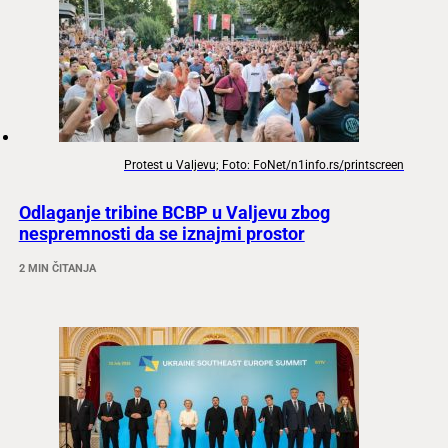
Protest u Valjevu; Foto: FoNet/n1info.rs/printscreen
Odlaganje tribine BCBP u Valjevu zbog
nespremnosti da se iznajmi prostor
2 MIN ČITANJA