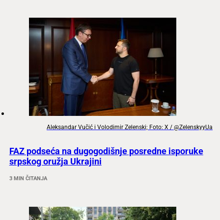
Aleksandar Vučić i Volodimir Zelenski; Foto: X / @ZelenskyyUa
FAZ podseća na dugogodišnje posredne isporuke
srpskog oružja Ukrajini
3 MIN ČITANJA