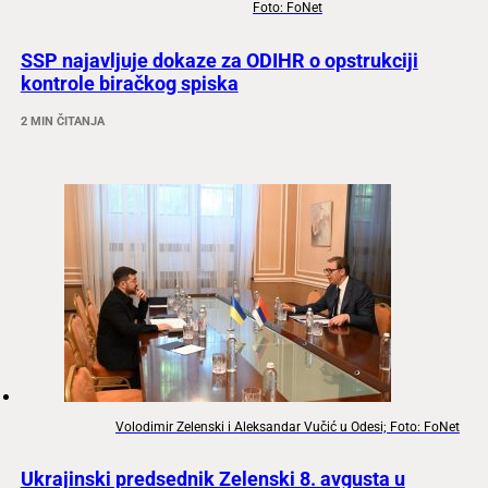
Foto: FoNet
SSP najavljuje dokaze za ODIHR o opstrukciji
kontrole biračkog spiska
2 MIN ČITANJA
Volodimir Zelenski i Aleksandar Vučić u Odesi; Foto: FoNet
Ukrajinski predsednik Zelenski 8. avgusta u