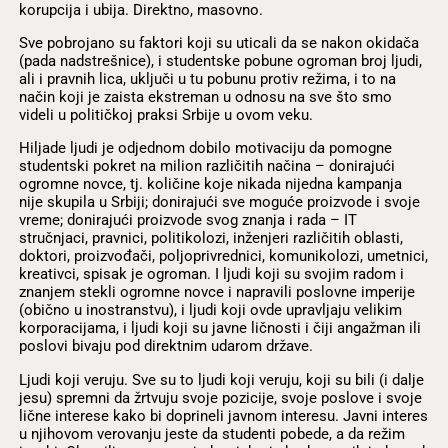
korupcija i ubija. Direktno, masovno.
Sve pobrojano su faktori koji su uticali da se nakon okidača
(pada nadstrešnice), i studentske pobune ogroman broj ljudi,
ali i pravnih lica, uključi u tu pobunu protiv režima, i to na
način koji je zaista ekstreman u odnosu na sve što smo
videli u političkoj praksi Srbije u ovom veku.
Hiljade ljudi je odjednom dobilo motivaciju da pomogne
studentski pokret na milion različitih načina – donirajući
ogromne novce, tj. količine koje nikada nijedna kampanja
nije skupila u Srbiji; donirajući sve moguće proizvode i svoje
vreme; donirajući proizvode svog znanja i rada – IT
stručnjaci, pravnici, politikolozi, inženjeri različitih oblasti,
doktori, proizvođači, poljoprivrednici, komunikolozi, umetnici,
kreativci, spisak je ogroman. I ljudi koji su svojim radom i
znanjem stekli ogromne novce i napravili poslovne imperije
(obično u inostranstvu), i ljudi koji ovde upravljaju velikim
korporacijama, i ljudi koji su javne ličnosti i čiji angažman ili
poslovi bivaju pod direktnim udarom države.
Ljudi koji veruju. Sve su to ljudi koji veruju, koji su bili (i dalje
jesu) spremni da žrtvuju svoje pozicije, svoje poslove i svoje
lične interese kako bi doprineli javnom interesu. Javni interes
u njihovom verovanju jeste da studenti pobede, a da režim