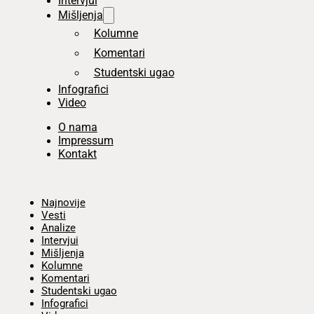
Intervjui
Mišljenja
Kolumne
Komentari
Studentski ugao
Infografici
Video
O nama
Impressum
Kontakt
Početna
Najnovije
Vesti
Analize
Intervjui
Mišljenja
Kolumne
Komentari
Studentski ugao
Infografici