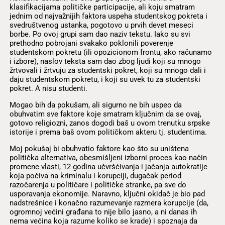
klasifikacijama političke participacije, ali koju smatram
jednim od najvažnijih faktora uspeha studentskog pokreta i
svedruštvenog ustanka, pogotovo u prvih devet meseci
borbe. Po ovoj grupi sam dao naziv tekstu. Iako su svi
prethodno pobrojani svakako poklonili poverenje
studentskom pokretu (ili opozicionom frontu, ako računamo
i izbore), naslov teksta sam dao zbog ljudi koji su mnogo
žrtvovali i žrtvuju za studentski pokret, koji su mnogo dali i
daju studentskom pokretu, i koji su uvek tu za studentski
pokret. A nisu studenti.
Mogao bih da pokušam, ali sigurno ne bih uspeo da
obuhvatim sve faktore koje smatram ključnim da se ovaj,
gotovo religiozni, zanos dogodi baš u ovom trenutku srpske
istorije i prema baš ovom političkom akteru tj. studentima.
Moj pokušaj bi obuhvatio faktore kao što su uništena
politička alternativa, obesmišljeni izborni proces kao način
promene vlasti, 12 godina učvršćivanja i jačanja autokratije
koja počiva na kriminalu i korupciji, dugačak period
razočarenja u političare i političke stranke, pa sve do
usporavanja ekonomije. Naravno, ključni okidač je bio pad
nadstrešnice i konačno razumevanje razmera korupcije (da,
ogromnoj većini građana to nije bilo jasno, a ni danas ih
nema većina koja razume koliko se krade) i spoznaja da