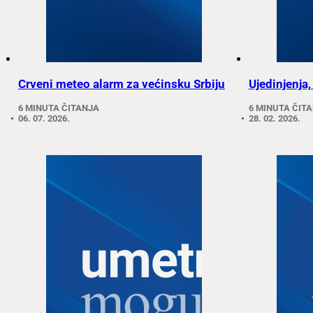
Crveni meteo alarm za većinsku Srbiju
Ujedinjenja,
6 MINUTA ČITANJA
6 MINUTA ČIT
06. 07. 2026.
28. 02. 2026.