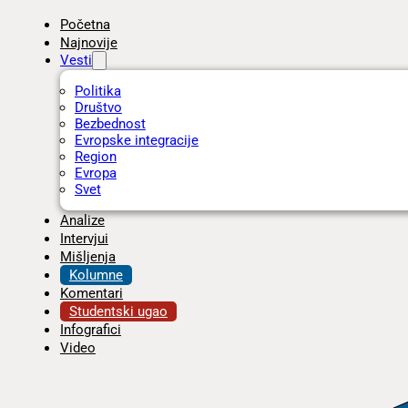
Početna
Najnovije
Vesti
Politika
Društvo
Bezbednost
Evropske integracije
Region
Evropa
Svet
Analize
Intervjui
Mišljenja
Kolumne
Komentari
Studentski ugao
Infografici
Video