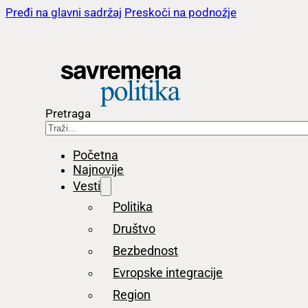
Pređi na glavni sadržaj
Preskoči na podnožje
Pretraga
Početna
Najnovije
Vesti
Politika
Društvo
Bezbednost
Evropske integracije
Region