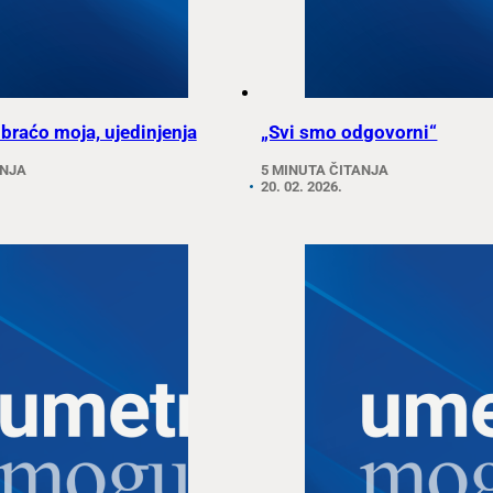
 braćo moja, ujedinjenja
„Svi smo odgovorni“
ANJA
5 MINUTA ČITANJA
20. 02. 2026.