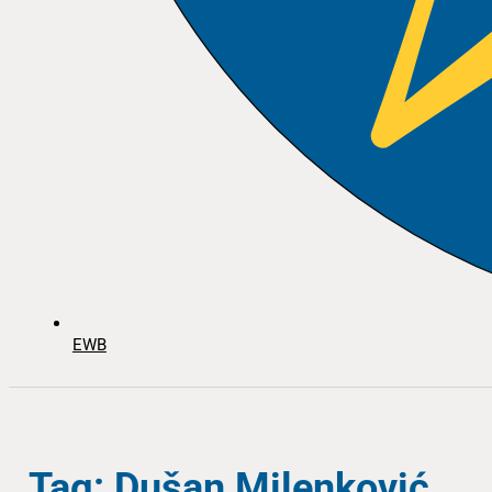
EWB
Tag: Dušan Milenković