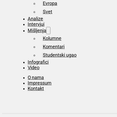
Evropa
Svet
Analize
Intervjui
Mišljenja
Kolumne
Komentari
Studentski ugao
Infografici
Video
O nama
Impressum
Kontakt