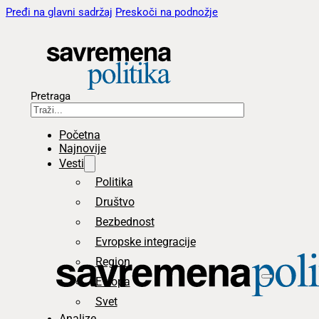
Pređi na glavni sadržaj
Preskoči na podnožje
Pretraga
Početna
Najnovije
Vesti
Politika
Društvo
Bezbednost
Evropske integracije
Region
Evropa
Svet
Analize