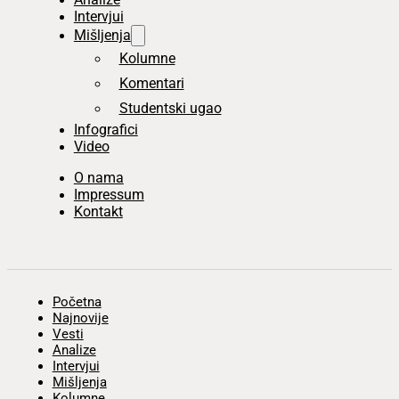
Intervjui
Mišljenja
Kolumne
Komentari
Studentski ugao
Infografici
Video
O nama
Impressum
Kontakt
Početna
Najnovije
Vesti
Analize
Intervjui
Mišljenja
Kolumne