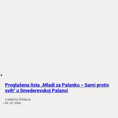
Proglašena lista „Mladi za Palanku – Sami protiv
svih“ u Smederevskoj Palanci
2 MINUTA ČITANJA
09. 03. 2026.