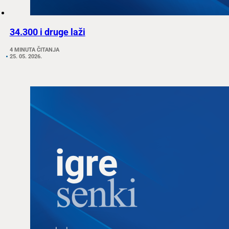
34.300 i druge laži
4 MINUTA ČITANJA
25. 05. 2026.