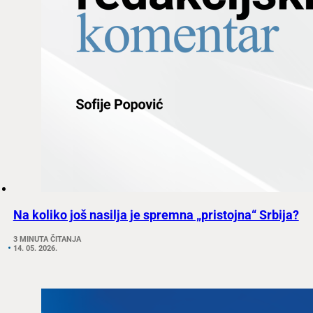
Na koliko još nasilja je spremna „pristojna“ Srbija?
3 MINUTA ČITANJA
14. 05. 2026.