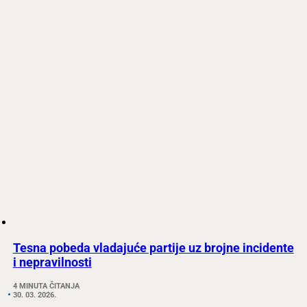
Tesna pobeda vladajuće partije uz brojne incidente
i nepravilnosti
4 MINUTA ČITANJA
30. 03. 2026.