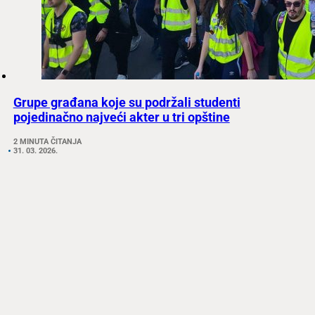
Grupe građana koje su podržali studenti
pojedinačno najveći akter u tri opštine
2 MINUTA ČITANJA
31. 03. 2026.