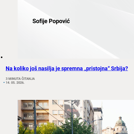
Na koliko još nasilja je spremna „pristojna“ Srbija?
3 MINUTA ČITANJA
14. 05. 2026.