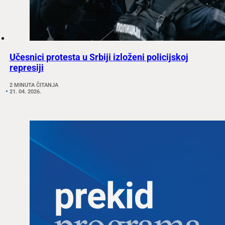
Učesnici protesta u Srbiji izloženi policijskoj
represiji
2 MINUTA ČITANJA
21. 04. 2026.