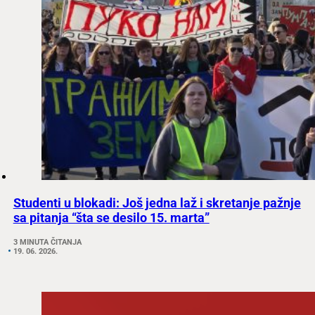
Studenti u blokadi: Još jedna laž i skretanje pažnje
sa pitanja “šta se desilo 15. marta”
3 MINUTA ČITANJA
19. 06. 2026.