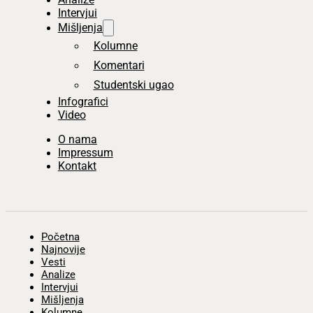
Intervjui
Mišljenja
Kolumne
Komentari
Studentski ugao
Infografici
Video
O nama
Impressum
Kontakt
Početna
Najnovije
Vesti
Analize
Intervjui
Mišljenja
Kolumne