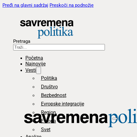
Pređi na glavni sadržaj
Preskoči na podnožje
Pretraga
Početna
Najnovije
Vesti
Politika
Društvo
Bezbednost
Evropske integracije
Region
Evropa
Svet
Analize