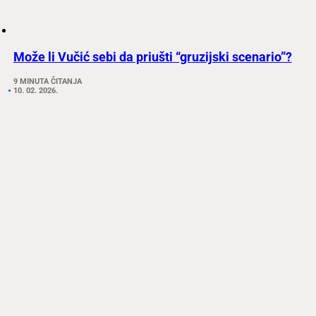
Može li Vučić sebi da priušti “gruzijski scenario”?
9 MINUTA ČITANJA
10. 02. 2026.