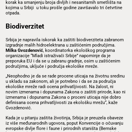
korak ka smanjenju broja divljih i nesanitarnih smetlišta na
kojima u Srbiji u toku prošle godine završavalo tri četvrtine
otpada.
Biodiverzitet
Srbija je napravila iskorak ka zaštiti biodiverziteta zabranom
izgradnje malih hidroelektrana u zaštićenim područjima.
Milka Gvozdenović
, koordinatorka ekološkog programa
organizacije “Mladi istraživači Srbije” napominje da je
preporuka EU i da se u zabranu gradnje, osim u zaštićenim
područjima, uključe i područja ekološke mreže.
„Neophodno je da se rade procene uticaja na životnu sredinu
u skladu sa zakonom, ali je potrebno i da se za područja
ekološke mreže radi ocena prihvatljivosti. Na žalost, ni
novim izmenama i dopunama Zakona o zaštiti prirode, kao ni
izmenama i dopunama Zakona o proceni uticaja nije dobro
definisana ocena prihvatljivosti za ekološku mrežu“, kaže
Gvozdenović.
Kada je u pitanju zaštita životinja, Srbija je preuzela obaveze
iz više međunarodnih ugovora, poput Konvencije o očuvanju
evropske divlje flore i faune i prirodnih staništa (Bernske