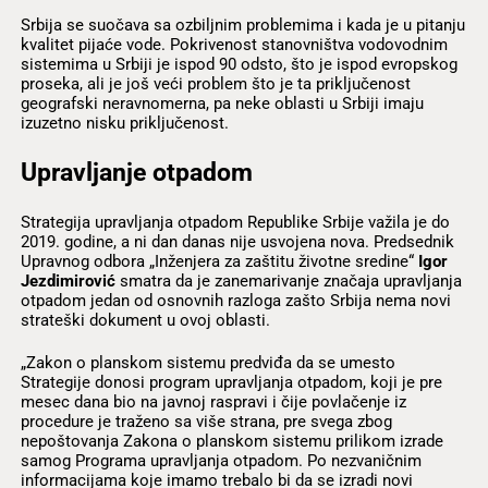
Srbija se suočava sa ozbiljnim problemima i kada je u pitanju
kvalitet pijaće vode. Pokrivenost stanovništva vodovodnim
sistemima u Srbiji je ispod 90 odsto, što je ispod evropskog
proseka, ali je još veći problem što je ta priključenost
geografski neravnomerna, pa neke oblasti u Srbiji imaju
izuzetno nisku priključenost.
Upravljanje otpadom
Strategija upravljanja otpadom Republike Srbije važila je do
2019. godine, a ni dan danas nije usvojena nova. Predsednik
Upravnog odbora „Inženjera za zaštitu životne sredine“
Igor
Jezdimirović
smatra da je zanemarivanje značaja upravljanja
otpadom jedan od osnovnih razloga zašto Srbija nema novi
strateški dokument u ovoj oblasti.
„Zakon o planskom sistemu predviđa da se umesto
Strategije donosi program upravljanja otpadom, koji je pre
mesec dana bio na javnoj raspravi i čije povlačenje iz
procedure je traženo sa više strana, pre svega zbog
nepoštovanja Zakona o planskom sistemu prilikom izrade
samog Programa upravljanja otpadom. Po nezvaničnim
informacijama koje imamo trebalo bi da se izradi novi