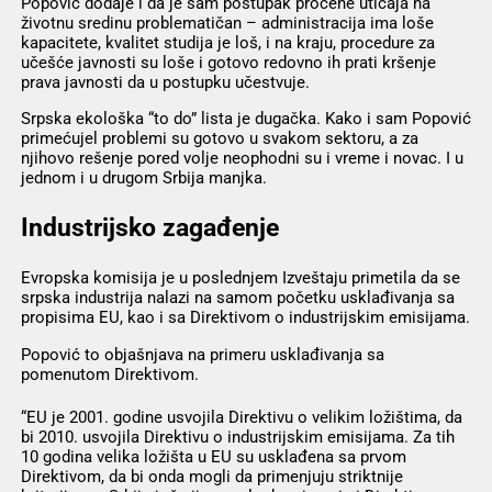
Popović dodaje i da je sam postupak procene uticaja na
životnu sredinu problematičan – administracija ima loše
kapacitete, kvalitet studija je loš, i na kraju, procedure za
učešće javnosti su loše i gotovo redovno ih prati kršenje
prava javnosti da u postupku učestvuje.
Srpska ekološka “to do” lista je dugačka. Kako i sam Popović
primećujel problemi su gotovo u svakom sektoru, a za
njihovo rešenje pored volje neophodni su i vreme i novac. I u
jednom i u drugom Srbija manjka.
Industrijsko zagađenje
Evropska komisija je u poslednjem Izveštaju primetila da se
srpska industrija nalazi na samom početku usklađivanja sa
propisima EU, kao i sa Direktivom o industrijskim emisijama.
Popović to objašnjava na primeru usklađivanja sa
pomenutom Direktivom.
“EU je 2001. godine usvojila Direktivu o velikim ložištima, da
bi 2010. usvojila Direktivu o industrijskim emisijama. Za tih
10 godina velika ložišta u EU su usklađena sa prvom
Direktivom, da bi onda mogli da primenjuju striktnije