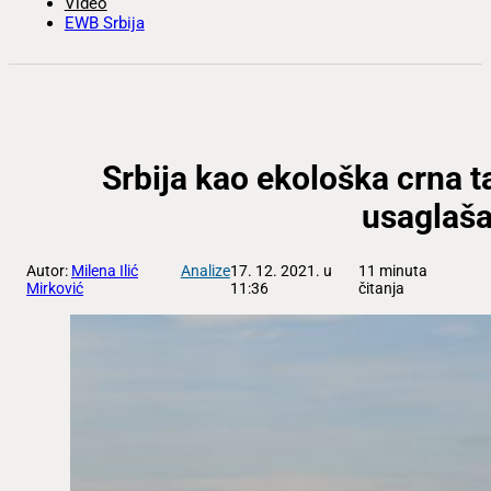
Video
EWB Srbija
Srbija kao ekološka crna t
usaglaša
Autor:
Milena Ilić
Analize
17. 12. 2021. u
11 minuta
Mirković
11:36
čitanja