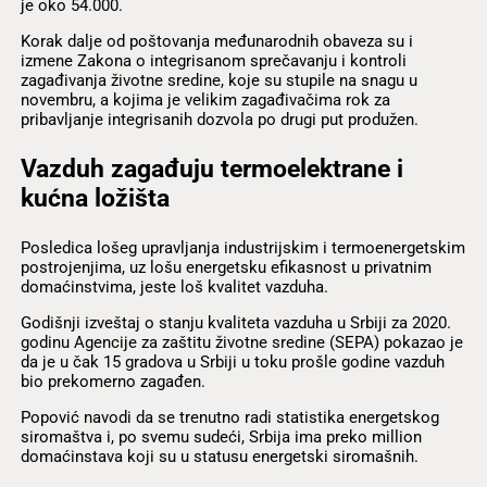
je oko 54.000.
Korak dalje od poštovanja međunarodnih obaveza su i
izmene Zakona o integrisanom sprečavanju i kontroli
zagađivanja životne sredine, koje su stupile na snagu u
novembru, a kojima je velikim zagađivačima rok za
pribavljanje integrisanih dozvola po drugi put produžen.
Vazduh zagađuju termoelektrane i
kućna ložišta
Posledica lošeg upravljanja industrijskim i termoenergetskim
postrojenjima, uz lošu energetsku efikasnost u privatnim
domaćinstvima, jeste loš kvalitet vazduha.
Godišnji izveštaj o stanju kvaliteta vazduha u Srbiji za 2020.
godinu Agencije za zaštitu životne sredine (SEPA) pokazao je
da je u čak 15 gradova u Srbiji u toku prošle godine vazduh
bio prekomerno zagađen.
Popović navodi da se trenutno radi statistika energetskog
siromaštva i, po svemu sudeći, Srbija ima preko million
domaćinstava koji su u statusu energetski siromašnih.