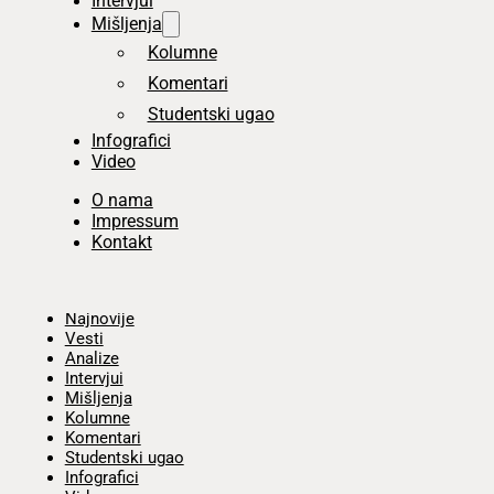
Intervjui
Mišljenja
Kolumne
Komentari
Studentski ugao
Infografici
Video
O nama
Impressum
Kontakt
Početna
Najnovije
Vesti
Analize
Intervjui
Mišljenja
Kolumne
Komentari
Studentski ugao
Infografici