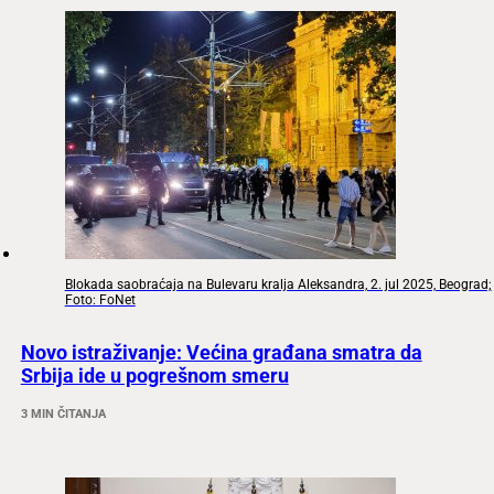
Blokada saobraćaja na Bulevaru kralja Aleksandra, 2. jul 2025, Beograd;
Foto: FoNet
Novo istraživanje: Većina građana smatra da
Srbija ide u pogrešnom smeru
3 MIN ČITANJA