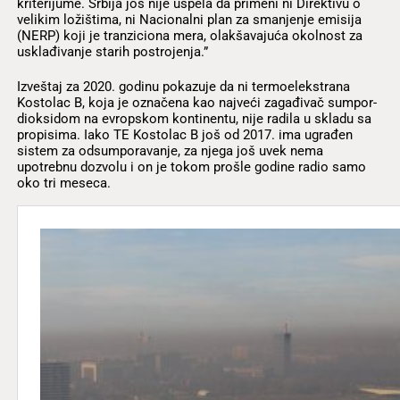
kriterijume. Srbija još nije uspela da primeni ni Direktivu o
velikim ložištima, ni Nacionalni plan za smanjenje emisija
(NERP) koji je tranziciona mera, olakšavajuća okolnost za
usklađivanje starih postrojenja.”
Izveštaj za 2020. godinu pokazuje da ni termoelekstrana
Kostolac B, koja je označena kao najveći zagađivač sumpor-
dioksidom na evropskom kontinentu, nije radila u skladu sa
propisima. Iako TE Kostolac B još od 2017. ima ugrađen
sistem za odsumporavanje, za njega još uvek nema
upotrebnu dozvolu i on je tokom prošle godine radio samo
oko tri meseca.