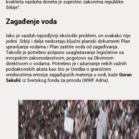
kvaliteta vazduha doneta je suprotno zakonima republike
Srbije”.
Zagađenje voda
Iako je vazduh najvidljiviji ekološki problem, on svakako nije
jedini. Srbiji i dalje nedostaju ključni planski dokumenti Plan
upravljanja vodama i Plan zaštite voda od zagađivanja.
Takođe je potrebno potpuno usaglašavanje legislative sa
evropskim zakonodavstvom, pogotovo sa Okvirnom
direktivom o vodama. Potrebno je i ažuriranje nekih važnih
podzakonskih akata kao što je Uredba o graničnim
vrednostima emisije zagađujućih materija u vodi, kaže
Goran
Sekulić
iz Svetskog fonda za prirodu (WWF Adria).