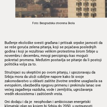
Foto: Beogradska otvorena škola
Buđenje ekološke svesti građana i pritisak srpske javnosti da
se reše goruća zelena pitanja, koji se pojačava poslednjih
godina i koji je rezultirao velikim protestima širom Srbije u
novembru i decembru, mnogi percipiraju kao mogući
pokretač promena. Međutim postavlja se pitanje da li postoji
politička volja za to.
Stručnjaci su skeptični po ovom pitanju, i upozoravaju da
Srbija mora da uloži ozbiljne napore kako bi svoje
zakonodavstvo u oblasti zaštite životne sredine usaglasila sa
evropskim, obezbedila njegovu primenu i prekinula lanac sve
većeg zagađenja vazduha, vode i zemljišta, ugrožavanja
vredih ekosistema i zaštićenih vrsta.
Oni dodaju i da je neophodan i ambiciozan energetski
klimatski plan po kojem bi Srbija do 2050. u potpunosti