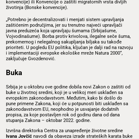
konvencije) ili Konvencije o zaštiti migratornih vrsta divljih
životinja (Bonske konvencije).
„Potrebno je decentralizovati i menjati sistem upravljanja
zaštićenim područjima, jer su trenutno najveći upravljači
javna preduzeća koja upravljaju šumama (Srbijašume,
Vojvodinašume). Borba protiv krivolova, ilegalne seče šuma,
prekomernog i nelegalnog sakupljanja biljaka su takođe
prioriteti. U pogledu EU politika, ključan je dalji rad na razvoju
i implementaciji evropske ekološke mreže Natura 2000“,
zaključuje Gvozdenović.
Buka
Srbija je u oktobru ove godine dobila novi Zakon o zaštiti od
buke u životnoj sredini, koji je u velikoj meri usklađen sa
evropskim zakonodavstvom. Međutim, kako bi došlo do
pune primene Zakona, koji će u potpunosti biti usklađen sa
zakonodavstvom EU, neophodno je usvajanje dodatnih
propisa, za koje postavljen rok od godinu dana od dana
stupanja Zakona – oktobar 2022. godine.
Izvršna direktorka Centra za unapređenje životne sredine
Ivana Jovčić
navodi da obaveza izrade strateških karata buke