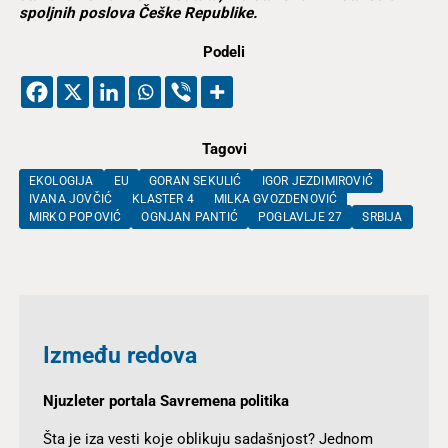
spoljnih poslova Češke Republike.
Podeli
Tagovi
EKOLOGIJA
EU
GORAN SEKULIĆ
IGOR JEZDIMIROVIĆ
IVANA JOVČIĆ
KLASTER 4
MILKA GVOZDENOVIĆ
MIRKO POPOVIĆ
OGNJAN PANTIĆ
POGLAVLJE 27
SRBIJA
Između redova
Njuzleter portala Savremena politika
Šta je iza vesti koje oblikuju sadašnjost? Jednom