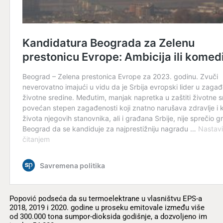
Popović podseća da su termoelektrane u vlasništvu EPS-a
2018, 2019 i 2020. godine u proseku emitovale između više
od 300.000 tona sumpor-dioksida godišnje, a dozvoljeno im