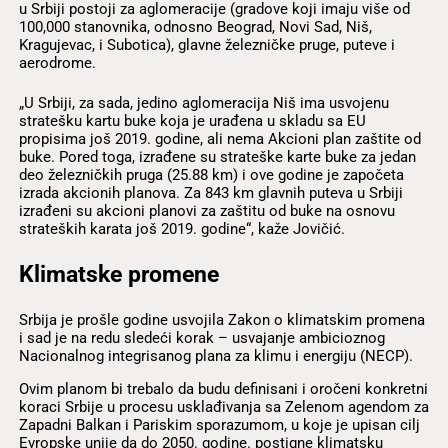
u Srbiji postoji za aglomeracije (gradove koji imaju više od
100,000 stanovnika, odnosno Beograd, Novi Sad, Niš,
Kragujevac, i Subotica), glavne železničke pruge, puteve i
aerodrome.
„U Srbiji, za sada, jedino aglomeracija Niš ima usvojenu
stratešku kartu buke koja je urađena u skladu sa EU
propisima još 2019. godine, ali nema Akcioni plan zaštite od
buke. Pored toga, izrađene su strateške karte buke za jedan
deo železničkih pruga (25.88 km) i ove godine je započeta
izrada akcionih planova. Za 843 km glavnih puteva u Srbiji
izrađeni su akcioni planovi za zaštitu od buke na osnovu
strateških karata još 2019. godine“, kaže Jovičić.
Klimatske promene
Srbija je prošle godine usvojila Zakon o klimatskim promena
i sad je na redu sledeći korak – usvajanje ambicioznog
Nacionalnog integrisanog plana za klimu i energiju (NECP).
Ovim planom bi trebalo da budu definisani i oročeni konkretni
koraci Srbije u procesu usklađivanja sa Zelenom agendom za
Zapadni Balkan i Pariskim sporazumom, u koje je upisan cilj
Evropske unije da do 2050. godine. postigne klimatsku