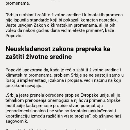
promenama.
“Srbija u oblasti zaštite životne sredine i klimatskih promena
nije ispunila standarde koji bi pokazali konretan napredak.
Jeste usvojen Zakon o klimatskim promenama, ali ja bih
voleo da nakon godinu dana vidim efekte primene”, kaže
Popović.
Neusklađenost zakona prepreka ka
zaštiti životne sredine
Popović upozorava da, kada je reč o zaštiti životne sredine i
klimatskim promenama, problem Srbije se ne sastoji samo u
lošoj u implementaciji zakona i propisa, već i načinu na koji
se zakoni usvajaju.
„Srbija jeste prenela određene propise Evropske unije, ali je
tehnikom prenošenja onemogućila njihovu primenu. Srpske
institucije kada prenose propise stvari posmatraju
jednodimenizionalno i ne vrše horizontalnu usklađenost i
koordinaciju između različitih vrsta propisa“, objašnjava naš
sagovornik.