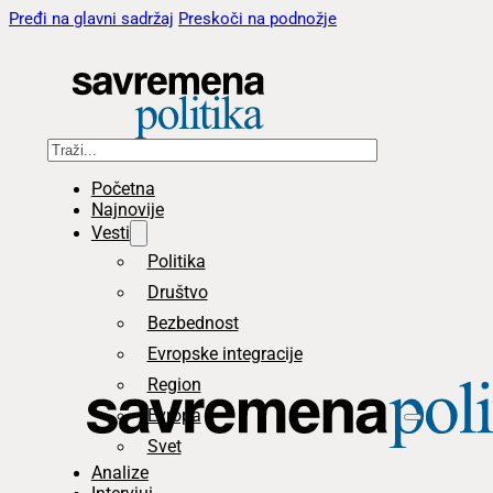
Pređi na glavni sadržaj
Preskoči na podnožje
Pretraga
Početna
Najnovije
Vesti
Politika
Društvo
Bezbednost
Evropske integracije
Region
Evropa
Svet
Analize