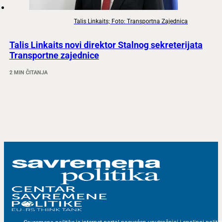
Talis Linkaits; Foto: Transportna Zajednica
Talis Linkaits novi direktor Stalnog sekreterijata
Transportne zajednice
2 MIN ČITANJA