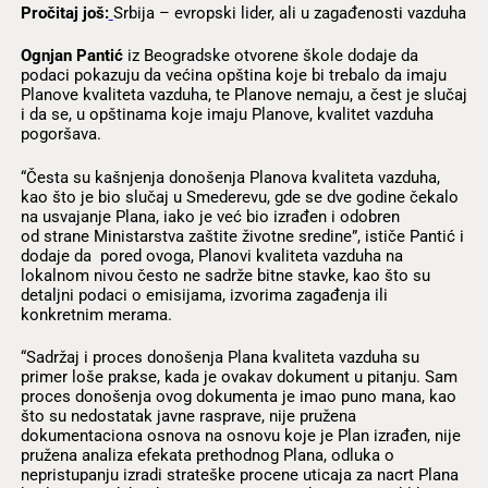
Pročitaj još:
Srbija – evropski lider, ali u zagađenosti vazduha
Ognjan Pantić
iz Beogradske otvorene škole dodaje da
podaci pokazuju da većina opština koje bi trebalo da imaju
Planove kvaliteta vazduha, te Planove nemaju, a čest je slučaj
i da se, u opštinama koje imaju Planove, kvalitet vazduha
pogoršava.
“Česta su kašnjenja donošenja Planova kvaliteta vazduha,
kao što je bio slučaj u Smederevu, gde se dve godine čekalo
na usvajanje Plana, iako je već bio izrađen i odobren
od strane Ministarstva zaštite životne sredine”, ističe Pantić i
dodaje da pored ovoga, Planovi kvaliteta vazduha na
lokalnom nivou često ne sadrže bitne stavke, kao što su
detaljni podaci o emisijama, izvorima zagađenja ili
konkretnim merama.
“Sadržaj i proces donošenja Plana kvaliteta vazduha su
primer loše prakse, kada je ovakav dokument u pitanju. Sam
proces donošenja ovog dokumenta je imao puno mana, kao
što su nedostatak javne rasprave, nije pružena
dokumentaciona osnova na osnovu koje je Plan izrađen, nije
pružena analiza efekata prethodnog Plana, odluka o
nepristupanju izradi strateške procene uticaja za nacrt Plana