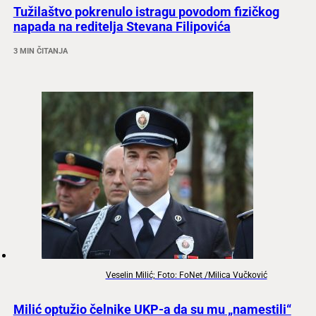
Tužilaštvo pokrenulo istragu povodom fizičkog
napada na reditelja Stevana Filipovića
3 MIN ČITANJA
Veselin Milić; Foto: FoNet /Milica Vučković
Milić optužio čelnike UKP-a da su mu „namestili“