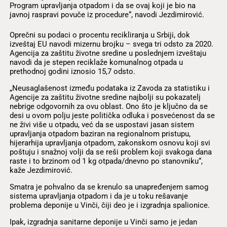
Program upravljanja otpadom i da se ovaj koji je bio na
javnoj raspravi povuče iz procedure“, navodi Jezdimirović.
Oprečni su podaci o procentu recikliranja u Srbiji, dok
izveštaj EU navodi mizernu brojku – svega tri odsto za 2020.
Agencija za zaštitu životne sredine u poslednjem izveštaju
navodi da je stepen reciklaže komunalnog otpada u
prethodnoj godini iznosio 15,7 odsto.
„Neusaglašenost između podataka iz Zavoda za statistiku i
Agencije za zaštitu životne sredine najbolji su pokazatelj
nebrige odgovornih za ovu oblast. Ono što je ključno da se
desi u ovom polju jeste politička odluka i posvećenost da se
ne živi više u otpadu, već da se uspostavi jasan sistem
upravljanja otpadom baziran na regionalnom pristupu,
hijerarhija upravljanja otpadom, zakonskom osnovu koji svi
poštuju i snažnoj volji da se reši problem koji svakoga dana
raste i to brzinom od 1 kg otpada/dnevno po stanovniku“,
kaže Jezdimirović.
Smatra je pohvalno da se krenulo sa unapređenjem samog
sistema upravljanja otpadom i da je u toku rešavanje
problema deponije u Vinči, čiji deo je i izgradnja spalionice.
Ipak, izgradnja sanitarne deponije u Vinči samo je jedan