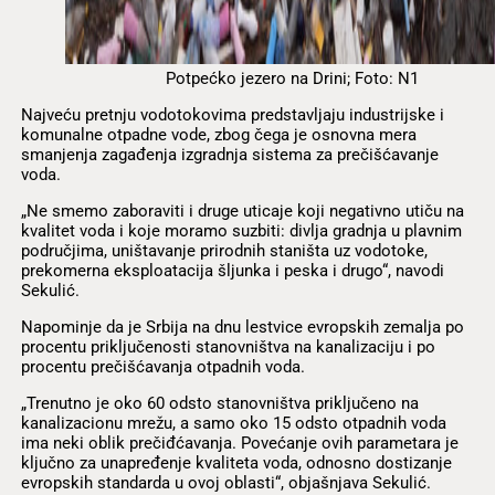
Potpećko jezero na Drini; Foto: N1
Najveću pretnju vodotokovima predstavljaju industrijske i
komunalne otpadne vode, zbog čega je osnovna mera
smanjenja zagađenja izgradnja sistema za prečišćavanje
voda.
„Ne smemo zaboraviti i druge uticaje koji negativno utiču na
kvalitet voda i koje moramo suzbiti: divlja gradnja u plavnim
područjima, uništavanje prirodnih staništa uz vodotoke,
prekomerna eksploatacija šljunka i peska i drugo“, navodi
Sekulić.
Napominje da je Srbija na dnu lestvice evropskih zemalja po
procentu priključenosti stanovništva na kanalizaciju i po
procentu prečišćavanja otpadnih voda.
„Trenutno je oko 60 odsto stanovništva priključeno na
kanalizacionu mrežu, a samo oko 15 odsto otpadnih voda
ima neki oblik prečiđćavanja. Povećanje ovih parametara je
ključno za unapređenje kvaliteta voda, odnosno dostizanje
evropskih standarda u ovoj oblasti“, objašnjava Sekulić.