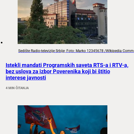
Sedište Radio-televizije Srbije; Foto: Marko 12345678 /WIkipedia Com
Istekli mandati Programskih saveta RTS-a i RTV-a,
bez uslova za izbor Poverenika koji bi štitio
interese javnosti
4 MIN ČITANJA