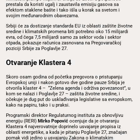
prestala da koristi ugalj i zaustavila emisiju gasova sa
efektom staklene bašte i tako išla u korak sa svetom i
svojim međunarodnim obavezama.
Srbiji će za dostizanje standarda EU iz oblasti zaštite životne
sredine i klimatskih promena biti potrebno oko 15 milijardi
evra, od čega 7,5 milijardi samo za sektor voda i sektor
otpada, pokazuje računica zasnovana na Pregovaračkoj
poziciji Srbije za Poglavlje 27.
Otvaranje Klastera 4
Skoro osam godina od početka pregovora o pristupanju
Evropskoj uniji i nakon gotovo dve godine pauze Srbija je
otvorila klaster 4 – “Zelena agenda i održiva povezanost”, u
kom se nalazi i Poglavlje 27 – zaštita životne sredine, i
očekuje je dug put do usklađivanja legislative sa evropskom,
kako na papiru, tako i u praksi.
Programski direktor Regulaturnog instituta za obnovljivu
energiju (RERI)
Mirko Popović
ocenjuje da je otvaranju
Klastera 4 najverovatnije doprinelo usvajanje propisa iz
oblasti energetike, a kada je pitanju Poglavlje 27, značajan
pomak vidi jedino u usvajanju Zakona o klimatskim