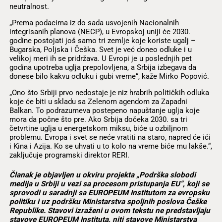
neutralnost.
„Prema podacima iz do sada usvojenih Nacionalnih
integrisanih planova (NECP), u Evropskoj uniji će 2030.
godine postojati još samo tri zemlje koje koriste ugalj –
Bugarska, Poljska i Češka. Svet je već doneo odluke i u
velikoj meri ih se pridržava. U Evropi je u poslednjih pet
godina upotreba uglja prepolovljena, a Srbija izbegava da
donese bilo kakvu odluku i gubi vreme“, kaže Mirko Popović.
„Ono što Srbiji prvo nedostaje je niz hrabrih političkih odluka
koje će biti u skladu sa Zelenom agendom za Zapadni
Balkan. To podrazumeva postepeno napuštanje uglja koje
mora da počne što pre. Ako Srbija dočeka 2030. sa tri
četvrtine uglja u energetskom miksu, biće u ozbiljnom
problemu. Evropa i svet se neće vratiti na staro, napred će ići
i Kina i Azija. Ko se uhvati u to kolo na vreme biće mu lakše.“,
zaključuje programski direktor RERI.
Članak je objavljen u okviru projekta „Podrška slobodi
medija u Srbiji u vezi sa procesom pristupanja EU“, koji se
sprovodi u saradnji sa EUROPEUM Institutom za evropsku
politiku i uz podršku Ministarstva spoljnih poslova Češke
Republike. Stavovi izraženi u ovom tekstu ne predstavljaju
stavove EUROPEUM Instituta, niti stavove Ministarstva