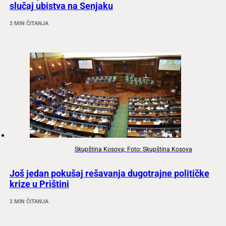
slučaj ubistva na Senjaku
2 MIN ČITANJA
Skupština Kosova; Foto: Skupština Kosova
Još jedan pokušaj rešavanja dugotrajne političke
krize u Prištini
2 MIN ČITANJA