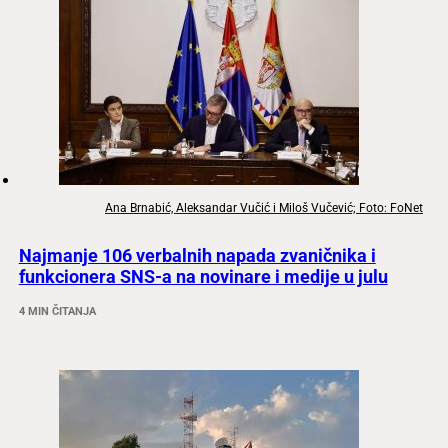
Ana Brnabić, Aleksandar Vučić i Miloš Vučević; Foto: FoNet
Najmanje 106 verbalnih napada zvaničnika i
funkcionera SNS-a na novinare i medije u julu
4 MIN ČITANJA