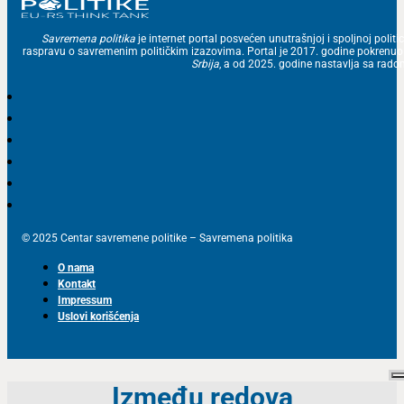
Savremena politika
je internet portal posvećen unutrašnjoj i spoljnoj politic
raspravu o savremenim političkim izazovima. Portal je 2017. godine pokrenu
Srbija
, a od 2025. godine nastavlja sa ra
© 2025 Centar savremene politike – Savremena politika
O nama
Kontakt
Impressum
Uslovi korišćenja
Između redova