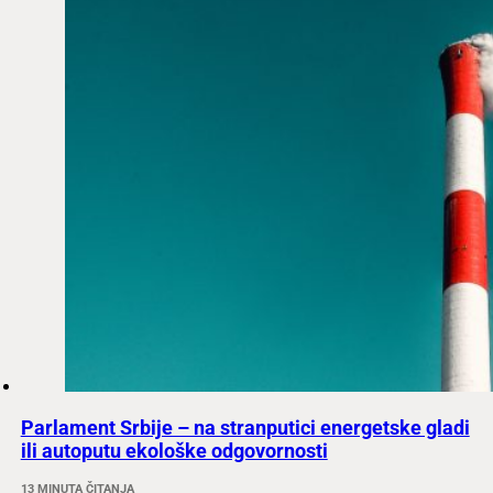
Parlament Srbije – na stranputici energetske gladi
ili autoputu ekološke odgovornosti
13 MINUTA ČITANJA