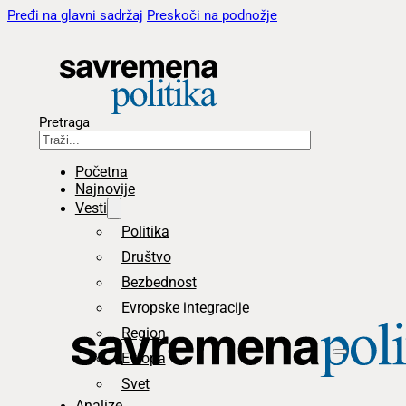
Pređi na glavni sadržaj
Preskoči na podnožje
Pretraga
Početna
Najnovije
Vesti
Politika
Društvo
Bezbednost
Evropske integracije
Region
Evropa
Svet
Analize