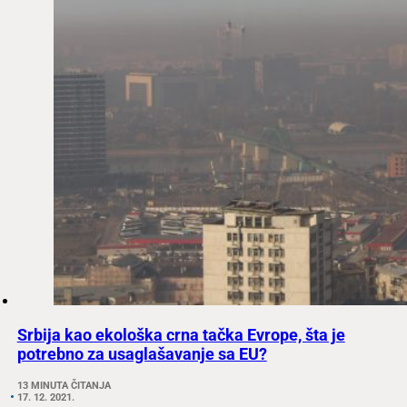
Srbija kao ekološka crna tačka Evrope, šta je
potrebno za usaglašavanje sa EU?
13 MINUTA ČITANJA
17. 12. 2021.