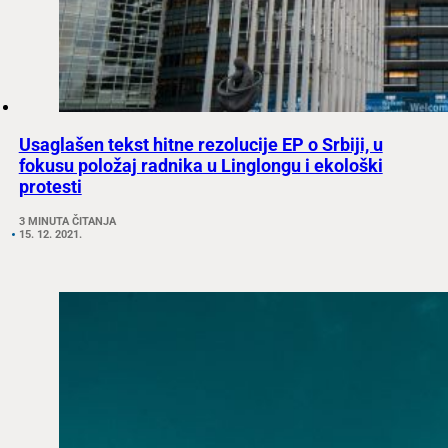
Usaglašen tekst hitne rezolucije EP o Srbiji, u
fokusu položaj radnika u Linglongu i ekološki
protesti
3 MINUTA ČITANJA
15. 12. 2021.