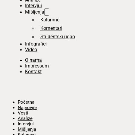
Intervjui
Mišljenja
Kolumne
Komentari
Studentski ugao
Infografici
Video
O nama
Impressum
Kontakt
Početna
Najnovije
Vesti
Analize
Intervjui
Mišljenja
Kolumne