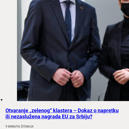
Otvaranje „zelenog“ klastera – Dokaz o napretku
ili nezaslužena nagrada EU za Srbiju?
9 MINUTA ČITANJA