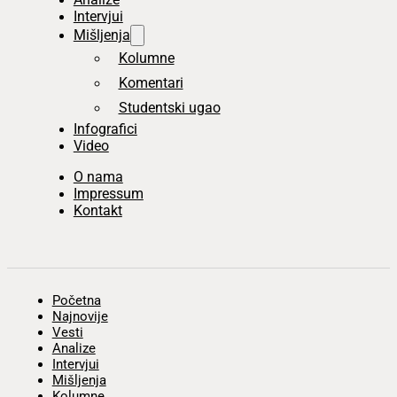
Intervjui
Mišljenja
Kolumne
Komentari
Studentski ugao
Infografici
Video
O nama
Impressum
Kontakt
Početna
Najnovije
Vesti
Analize
Intervjui
Mišljenja
Kolumne