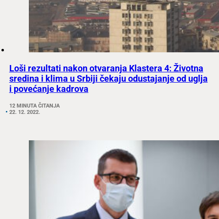
Loši rezultati nakon otvaranja Klastera 4: Životna
sredina i klima u Srbiji čekaju odustajanje od uglja
i povećanje kadrova
12 MINUTA ČITANJA
22. 12. 2022.