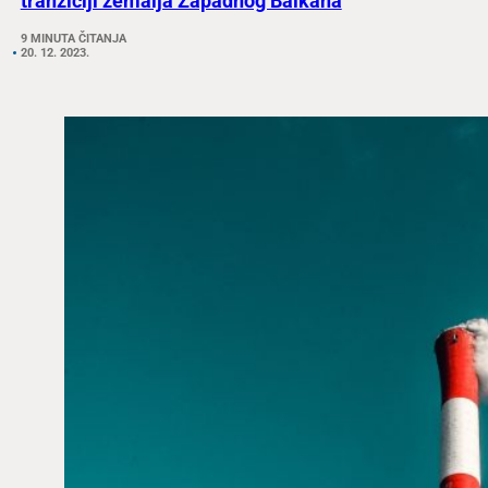
tranziciji zemalja Zapadnog Balkana
9 MINUTA ČITANJA
20. 12. 2023.