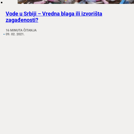
Vode u Srbiji – Vredna blaga ili izvorišta
zagađenosti?
16 MINUTA ČITANJA
09. 02. 2021.