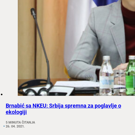
Brnabić sa NKEU: Srbija spremna za poglavlje o
ekologiji
5 MINUTA ČITANJA
26. 04. 2021.