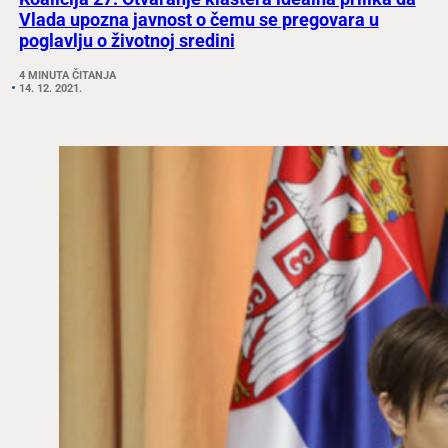
Vlada upozna javnost o čemu se pregovara u
poglavlju o životnoj sredini
4 MINUTA ČITANJA
14. 12. 2021.