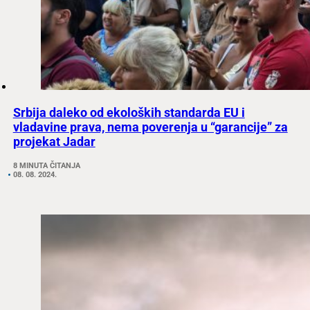
Srbija daleko od ekoloških standarda EU i
vladavine prava, nema poverenja u “garancije” za
projekat Jadar
8 MINUTA ČITANJA
08. 08. 2024.