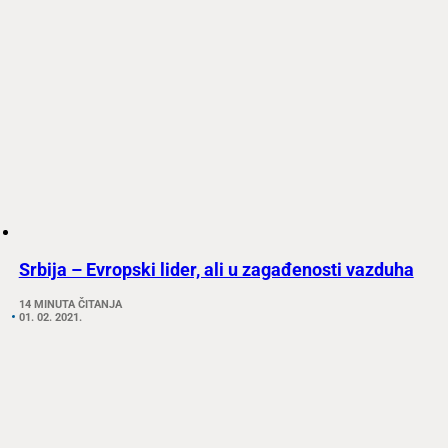
Srbija – Evropski lider, ali u zagađenosti vazduha
14 MINUTA ČITANJA
01. 02. 2021.