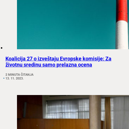
Koalicija 27 o izveštaju Evropske komisije: Za
životnu sredinu samo prelazna ocena
2 MINUTA ČITANJA
13. 11. 2023.