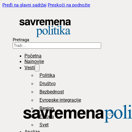
Pređi na glavni sadržaj
Preskoči na podnožje
Pretraga
Početna
Najnovije
Vesti
Politika
Društvo
Bezbednost
Evropske integracije
Region
Evropa
Svet
Analize