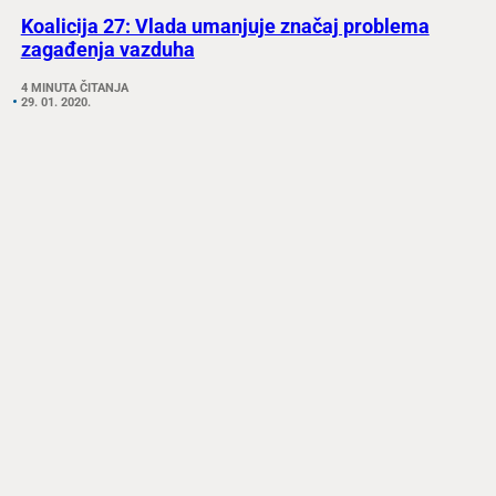
Koalicija 27: Vlada umanjuje značaj problema
zagađenja vazduha
4 MINUTA ČITANJA
29. 01. 2020.