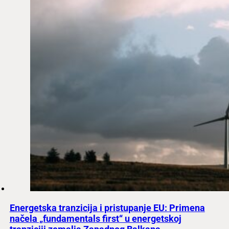
Energetska tranzicija i pristupanje EU: Primena
načela „fundamentals first“ u energetskoj