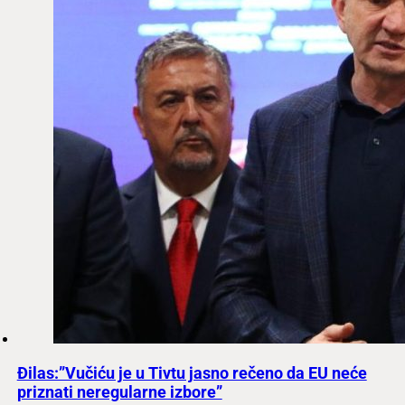
Đilas:”Vučiću je u Tivtu jasno rečeno da EU neće
priznati neregularne izbore”