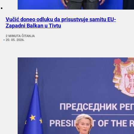
Vučić doneo odluku da prisustvuje samitu EU-
Zapadni Balkan u Tivtu
2 MINUTA ČITANJA
20. 05. 2026.