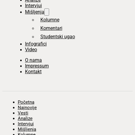
Intervjui
Mišljenja
Kolumne
Komentari
Studentski ugao
Infografici
Video
O nama
Impressum
Kontakt
Početna
Najnovije
Vesti
Analize
Intervjui
Mišljenja
Kolumne