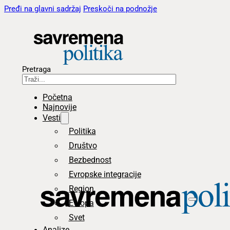
Pređi na glavni sadržaj
Preskoči na podnožje
Pretraga
Početna
Najnovije
Vesti
Politika
Društvo
Bezbednost
Evropske integracije
Region
Evropa
Svet
Analize