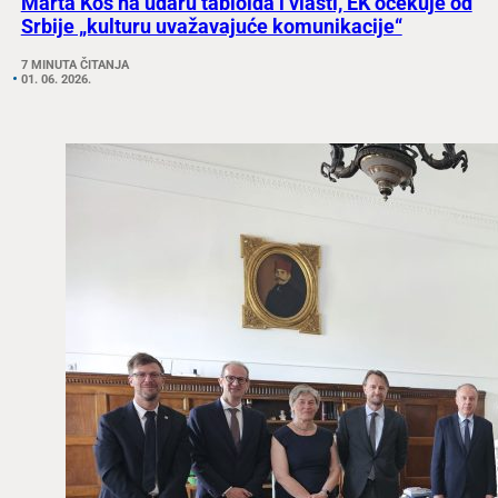
Marta Kos na udaru tabloida i vlasti, EK očekuje od
Srbije „kulturu uvažavajuće komunikacije“
7 MINUTA ČITANJA
01. 06. 2026.