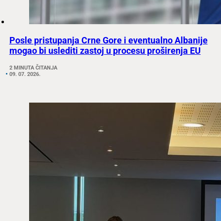
Posle pristupanja Crne Gore i eventualno Albanije
mogao bi uslediti zastoj u procesu proširenja EU
2 MINUTA ČITANJA
09. 07. 2026.