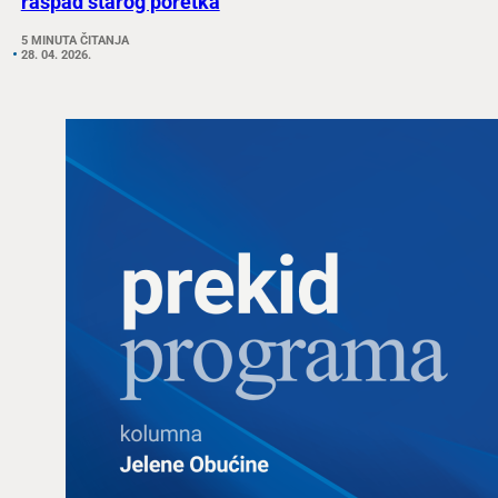
raspad starog poretka
5 MINUTA ČITANJA
28. 04. 2026.