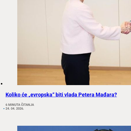
Koliko će „evropska“ biti vlada Petera Mađara?
6 MINUTA ČITANJA
24. 04. 2026.