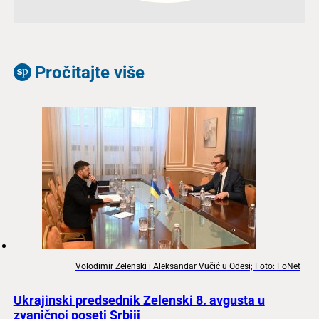
Pročitajte više
Volodimir Zelenski i Aleksandar Vučić u Odesi; Foto: FoNet
Ukrajinski predsednik Zelenski 8. avgusta u
zvaničnoj poseti Srbiji