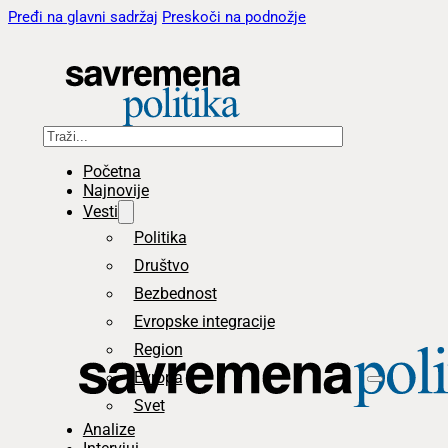
Pređi na glavni sadržaj
Preskoči na podnožje
Pretraga
Početna
Najnovije
Vesti
Politika
Društvo
Bezbednost
Evropske integracije
Region
Evropa
Svet
Analize