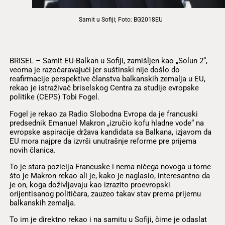
Samit u Sofiji; Foto: BG2018EU
BRISEL – Samit EU-Balkan u Sofiji, zamišljen kao „Solun 2“,
veoma je razočaravajući jer suštinski nije došlo do
reafirmacije perspektive članstva balkanskih zemalja u EU,
rekao je istraživač briselskog Centra za studije evropske
politike (CEPS) Tobi Fogel.
Fogel je rekao za Radio Slobodna Evropa da je francuski
predsednik Emanuel Makron „izručio kofu hladne vode“ na
evropske aspiracije država kandidata sa Balkana, izjavom da
EU mora najpre da izvrši unutrašnje reforme pre prijema
novih članica.
To je stara pozicija Francuske i nema ničega novoga u tome
što je Makron rekao ali je, kako je naglasio, interesantno da
je on, koga doživljavaju kao izrazito proevropski
orijentisanog političara, zauzeo takav stav prema prijemu
balkanskih zemalja.
To im je direktno rekao i na samitu u Sofiji, čime je odaslat