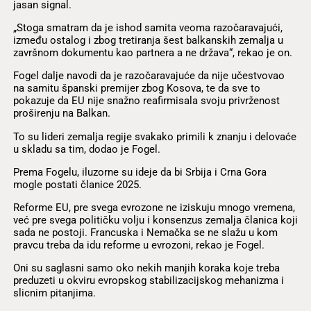
jasan signal.
„Stoga smatram da je ishod samita veoma razočaravajući,
između ostalog i zbog tretiranja šest balkanskih zemalja u
završnom dokumentu kao partnera a ne država“, rekao je on.
Fogel dalje navodi da je razočaravajuće da nije učestvovao
na samitu španski premijer zbog Kosova, te da sve to
pokazuje da EU nije snažno reafirmisala svoju privrženost
proširenju na Balkan.
To su lideri zemalja regije svakako primili k znanju i delovaće
u skladu sa tim, dodao je Fogel.
Prema Fogelu, iluzorne su ideje da bi Srbija i Crna Gora
mogle postati članice 2025.
Reforme EU, pre svega evrozone ne iziskuju mnogo vremena,
već pre svega političku volju i konsenzus zemalja članica koji
sada ne postoji. Francuska i Nemačka se ne slažu u kom
pravcu treba da idu reforme u evrozoni, rekao je Fogel.
Oni su saglasni samo oko nekih manjih koraka koje treba
preduzeti u okviru evropskog stabilizacijskog mehanizma i
slicnim pitanjima.