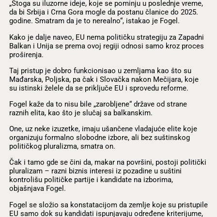
„Stoga su iluzorne ideje, koje se pominju u poslednje vreme,
da bi Srbija i Crna Gora mogle da postanu članice do 2025.
godine. Smatram da je to nerealno“, istakao je Fogel.
Kako je dalje naveo, EU nema političku strategiju za Zapadni
Balkan i Unija se prema ovoj regiji odnosi samo kroz proces
proširenja.
Taj pristup je dobro funkcionisao u zemljama kao što su
Mađarska, Poljska, pa čak i Slovačka nakon Mečijara, koje
su istinski želele da se priključe EU i sprovedu reforme.
Fogel kaže da to nisu bile „zarobljene“ države od strane
raznih elita, kao što je slučaj sa balkanskim.
One, uz neke izuzetke, imaju ušančene vladajuće elite koje
organizuju formalno slobodne izbore, ali bez suštinskog
političkog pluralizma, smatra on.
Čak i tamo gde se čini da, makar na površini, postoji politički
pluralizam – razni biznis interesi iz pozadine u suštini
kontrolišu političke partije i kandidate na izborima,
objašnjava Fogel.
Fogel se složio sa konstatacijom da zemlje koje su pristupile
EU samo dok su kandidati ispunjavaju određene kriterijume,