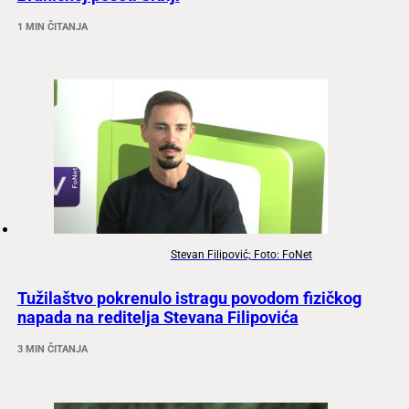
1 MIN ČITANJA
Stevan Filipović; Foto: FoNet
Tužilaštvo pokrenulo istragu povodom fizičkog
napada na reditelja Stevana Filipovića
3 MIN ČITANJA