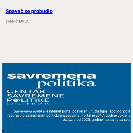
Spavač se probudio
8 MIN ČITANJA
Savremena politika
je internet portal posvećen unutrašnjoj i spoljnoj politic
raspravu o savremenim političkim izazovima. Portal je 2017. godine pokrenu
Srbija
, a od 2025. godine nastavlja sa ra