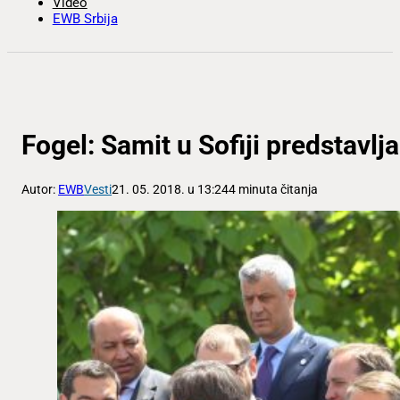
Video
EWB Srbija
Fogel: Samit u Sofiji predstavlj
Autor:
EWB
Vesti
21. 05. 2018. u 13:24
4 minuta čitanja