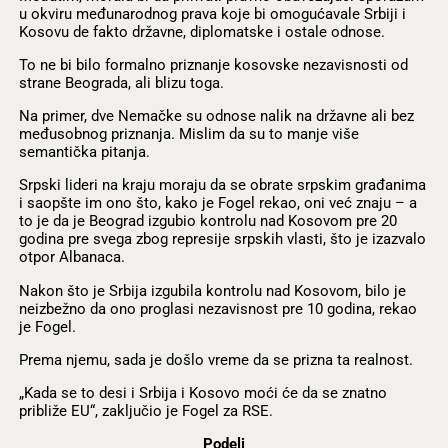
u okviru međunarodnog prava koje bi omogućavale Srbiji i
Kosovu de fakto državne, diplomatske i ostale odnose.
To ne bi bilo formalno priznanje kosovske nezavisnosti od
strane Beograda, ali blizu toga.
Na primer, dve Nemačke su odnose nalik na državne ali bez
međusobnog priznanja. Mislim da su to manje više
semantička pitanja.
Srpski lideri na kraju moraju da se obrate srpskim građanima
i saopšte im ono što, kako je Fogel rekao, oni već znaju – a
to je da je Beograd izgubio kontrolu nad Kosovom pre 20
godina pre svega zbog represije srpskih vlasti, što je izazvalo
otpor Albanaca.
Nakon što je Srbija izgubila kontrolu nad Kosovom, bilo je
neizbežno da ono proglasi nezavisnost pre 10 godina, rekao
je Fogel.
Prema njemu, sada je došlo vreme da se prizna ta realnost.
„Kada se to desi i Srbija i Kosovo moći će da se znatno
približe EU“, zaključio je Fogel za RSE.
Podeli