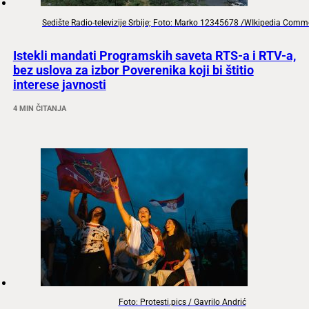
Sedište Radio-televizije Srbije; Foto: Marko 12345678 /WIkipedia Com
Istekli mandati Programskih saveta RTS-a i RTV-a,
bez uslova za izbor Poverenika koji bi štitio
interese javnosti
4 MIN ČITANJA
Foto: Protesti.pics / Gavrilo Andrić