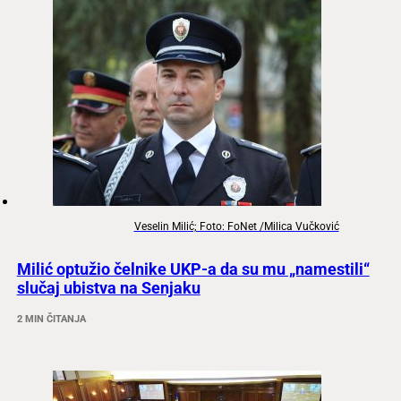
Veselin Milić; Foto: FoNet /Milica Vučković
Milić optužio čelnike UKP-a da su mu „namestili“
slučaj ubistva na Senjaku
2 MIN ČITANJA