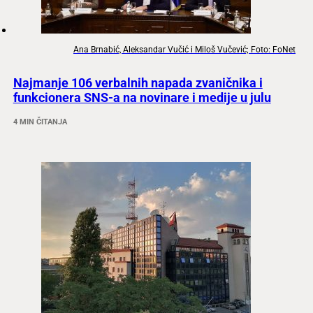
Ana Brnabić, Aleksandar Vučić i Miloš Vučević; Foto: FoNet
Najmanje 106 verbalnih napada zvaničnika i
funkcionera SNS-a na novinare i medije u julu
4 MIN ČITANJA