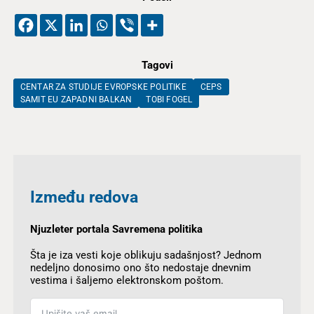
Tagovi
CENTAR ZA STUDIJE EVROPSKE POLITIKE
CEPS
SAMIT EU ZAPADNI BALKAN
TOBI FOGEL
Između redova
Njuzleter portala Savremena politika
Šta je iza vesti koje oblikuju sadašnjost? Jednom
nedeljno donosimo ono što nedostaje dnevnim
vestima i šaljemo elektronskom poštom.