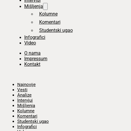
Intervjui
Mišljenja
Kolumne
Komentari
Studentski ugao
Infografici
Video
O nama
Impressum
Kontakt
Početna
Najnovije
Vesti
Analize
Intervjui
Mišljenja
Kolumne
Komentari
Studentski ugao
Infografici