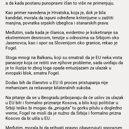
a da kada postanu punopravni član to više ne primenjuju.
Kao primer navedena je Hrvatska, koja je, dok je bila
kandidat, morala da ispuni određene kriterijume u zaštiti
manjina, povratka srpskih izbeglica i stanarskih prava.
Međutim, sada kada je članica, evidentno je koketiranje sa
ekstremnom desnicom, tenzije u odnosima sa Srbijom oko
Jasenovca, kao i spor sa Slovenijom oko granice, rekao je
Fogel.
Stoga mnogi na Balkanu, koji su smatrali da je EU neka vrsta
panaceje koja ce rešiti sve njihove probleme, sada uviđaju da
je to iluzija te zbog toga opada entuzijazam za ulazak u
evropski blok, smatra Fogel.
Dodao bih da članstvo u EU ili proces pristupanja nije
mehanizam za rešavanje bilateralnih sukoba.
Na pitanje da se u Beogradu pribojavaju da će uslov za ulazak
u EU biti i formalno priznanje Kosova, a bilo koji političar u
Srbiji teško bi mogao da „proguta“ tu gorku pilulu u dogledno
vreme, Fogel ne misli da je nužno da Srbija i formalno prizna
Kosovo da bi ušla u EU.
Međutim, morala bi da prihvati pravno obavezujući sporazum