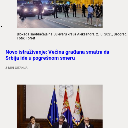
Blokada saobraćaja na Bulevaru kralja Aleksandra, 2. jul 2025, Beograd;
Foto: FoNet
Novo istraživanje: Većina građana smatra da
Srbija ide u pogrešnom smeru
3 MIN ČITANJA