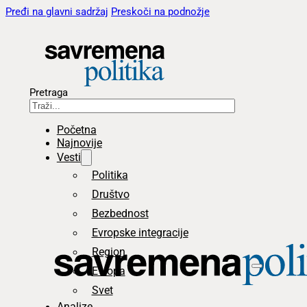
Pređi na glavni sadržaj
Preskoči na podnožje
Pretraga
Početna
Najnovije
Vesti
Politika
Društvo
Bezbednost
Evropske integracije
Region
Evropa
Svet
Analize