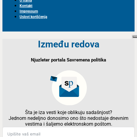
O nama
Kontakt
Impressum
Uslovi korišćenja
Između redova
Njuzleter portala Savremena politika
Šta je iza vesti koje oblikuju sadašnjost?
Jednom nedeljno donosimo ono što nedostaje dnevnim
vestima i šaljemo elektronskom poštom.