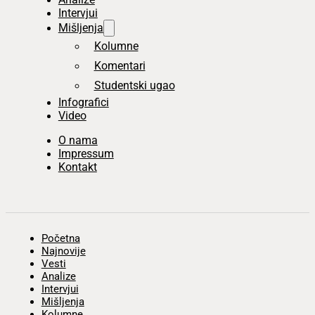
Intervjui
Mišljenja
Kolumne
Komentari
Studentski ugao
Infografici
Video
O nama
Impressum
Kontakt
Početna
Najnovije
Vesti
Analize
Intervjui
Mišljenja
Kolumne