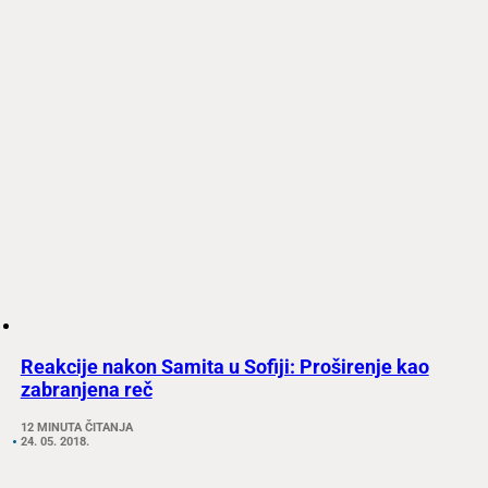
Reakcije nakon Samita u Sofiji: Proširenje kao
zabranjena reč
12 MINUTA ČITANJA
24. 05. 2018.