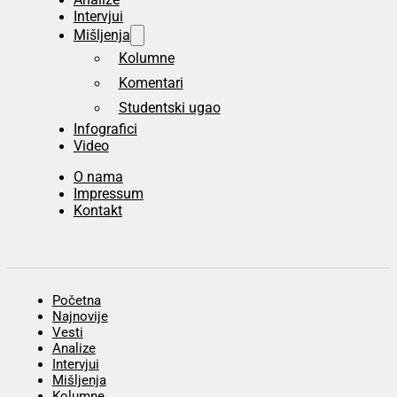
Intervjui
Mišljenja
Kolumne
Komentari
Studentski ugao
Infografici
Video
O nama
Impressum
Kontakt
Početna
Najnovije
Vesti
Analize
Intervjui
Mišljenja
Kolumne