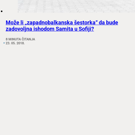
Može li „zapadnobalkanska šestorka“ da bude
zadovoljna ishodom Samita u Sofiji?
8 MINUTA ČITANJA
23. 05. 2018.