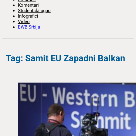
Komentari
Studentski ugao
Infografici
Video
EWB Srbija
Tag: Samit EU Zapadni Balkan