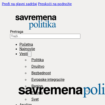
Pređi na glavni sadržaj
Preskoči na podnožje
Pretraga
Početna
Najnovije
Vesti
Politika
Društvo
Bezbednost
Evropske integracije
Region
Evropa
Svet
Analize