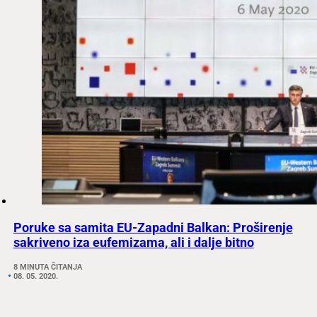
Poruke sa samita EU-Zapadni Balkan: Proširenje
sakriveno iza eufemizama, ali i dalje bitno
8 MINUTA ČITANJA
08. 05. 2020.