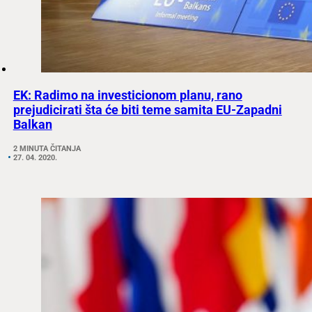
EK: Radimo na investicionom planu, rano
prejudicirati šta će biti teme samita EU-Zapadni
Balkan
2 MINUTA ČITANJA
27. 04. 2020.