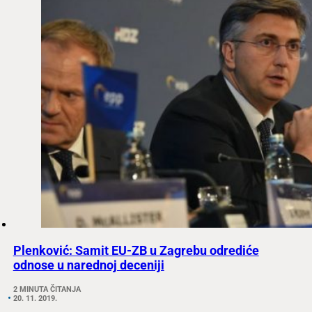
Plenković: Samit EU-ZB u Zagrebu odrediće
odnose u narednoj deceniji
2 MINUTA ČITANJA
20. 11. 2019.