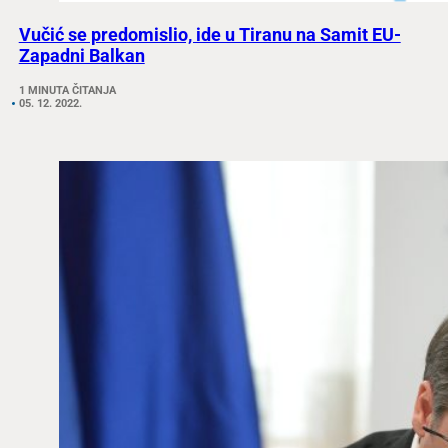
Vučić se predomislio, ide u Tiranu na Samit EU-
Zapadni Balkan
1 MINUTA ČITANJA
05. 12. 2022.