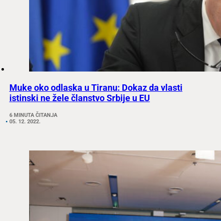
Muke oko odlaska u Tiranu: Dokaz da vlasti
istinski ne žele članstvo Srbije u EU
6 MINUTA ČITANJA
05. 12. 2022.