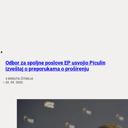
Odbor za spoljne poslove EP usvojio Piculin
izveštaj o preporukama o proširenju
4 MINUTA ČITANJA
20. 04. 2020.