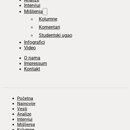
Intervjui
Mišljenja
Kolumne
Komentari
Studentski ugao
Infografici
Video
O nama
Impressum
Kontakt
Početna
Najnovije
Vesti
Analize
Intervjui
Mišljenja
Kolumne