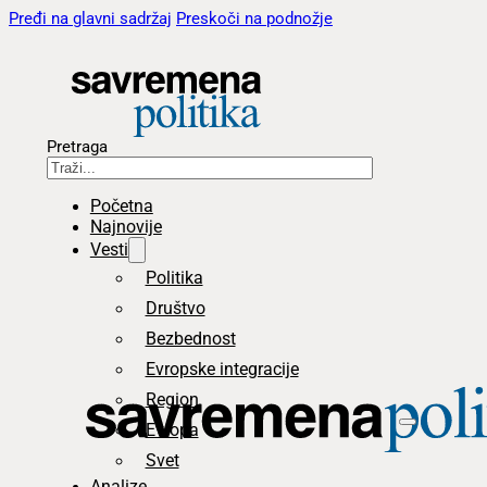
Pređi na glavni sadržaj
Preskoči na podnožje
Pretraga
Početna
Najnovije
Vesti
Politika
Društvo
Bezbednost
Evropske integracije
Region
Evropa
Svet
Analize