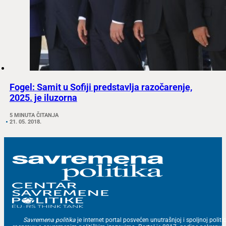
Fogel: Samit u Sofiji predstavlja razočarenje,
2025. je iluzorna
5 MINUTA ČITANJA
21. 05. 2018.
Savremena politika
je internet portal posvećen unutrašnjoj i spoljnoj politic