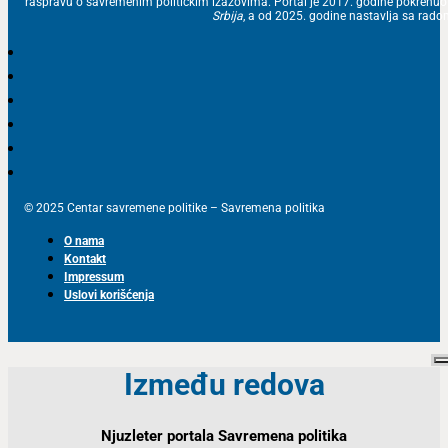
raspravu o savremenim političkim izazovima. Portal je 2017. godine pokrenu
Srbija
, a od 2025. godine nastavlja sa ra
© 2025 Centar savremene politike – Savremena politika
O nama
Kontakt
Impressum
Uslovi korišćenja
Između redova
Njuzleter portala Savremena politika