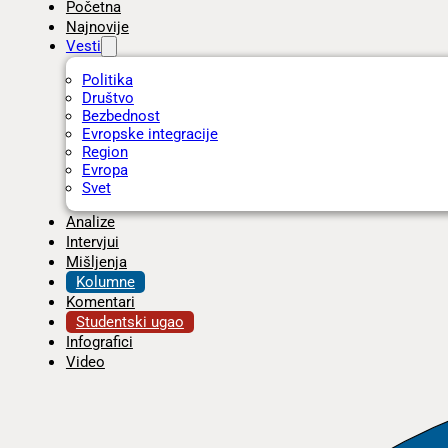
Početna
Najnovije
Vesti
Politika
Društvo
Bezbednost
Evropske integracije
Region
Evropa
Svet
Analize
Intervjui
Mišljenja
Kolumne
Komentari
Studentski ugao
Infografici
Video