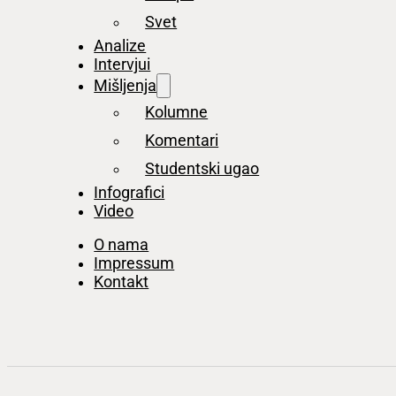
Svet
Analize
Intervjui
Mišljenja
Kolumne
Komentari
Studentski ugao
Infografici
Video
O nama
Impressum
Kontakt