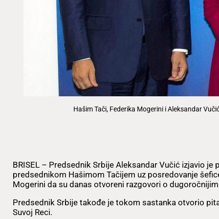
Hašim Tači, Federika Mogerini i Aleksandar Vučić
BRISEL – Predsednik Srbije Aleksandar Vučić izjavio je
predsednikom Hašimom Tačijem uz posredovanje šefice
Mogerini da su danas otvoreni razgovori o dugoročniji
Predsednik Srbije takođe je tokom sastanka otvorio pit
Suvoj Reci.