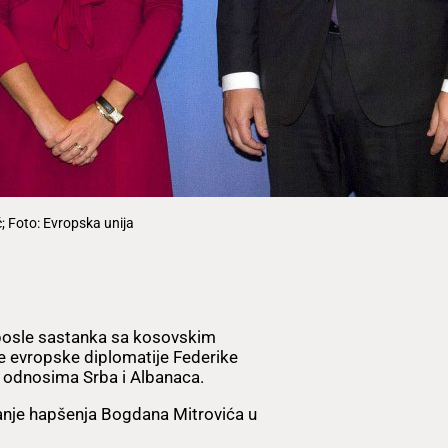
; Foto: Evropska unija
 posle sastanka sa kosovskim
 evropske diplomatije Federike
m odnosima Srba i Albanaca.
anje hapšenja Bogdana Mitrovića u