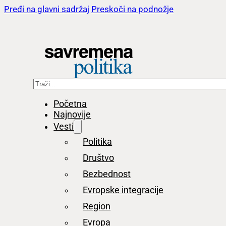
Pređi na glavni sadržaj
Preskoči na podnožje
Pretraga
Početna
Najnovije
Vesti
Politika
Društvo
Bezbednost
Evropske integracije
Region
Evropa