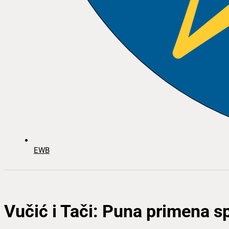
EWB
Vučić i Tači: Puna primena 