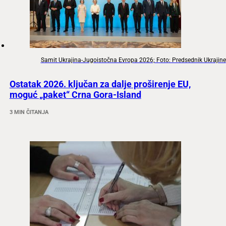
Samit Ukrajina-Jugoistočna Evropa 2026; Foto: Predsednik Ukrajine
Ostatak 2026. ključan za dalje proširenje EU,
moguć „paket“ Crna Gora-Island
3 MIN ČITANJA