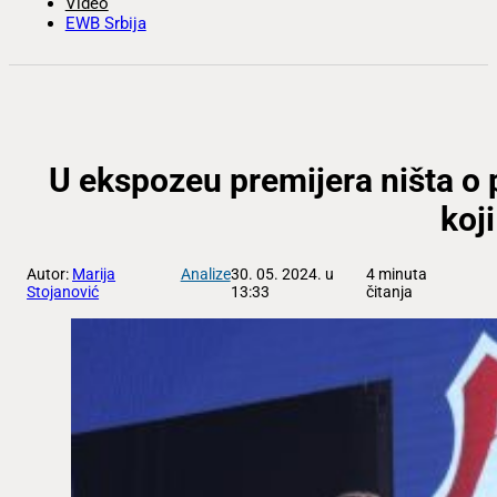
Video
EWB Srbija
U ekspozeu premijera ništa o 
koj
Autor:
Marija
Analize
30. 05. 2024. u
4 minuta
Stojanović
13:33
čitanja