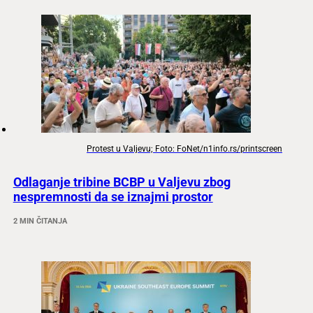
Protest u Valjevu; Foto: FoNet/n1info.rs/printscreen
Odlaganje tribine BCBP u Valjevu zbog
nespremnosti da se iznajmi prostor
2 MIN ČITANJA