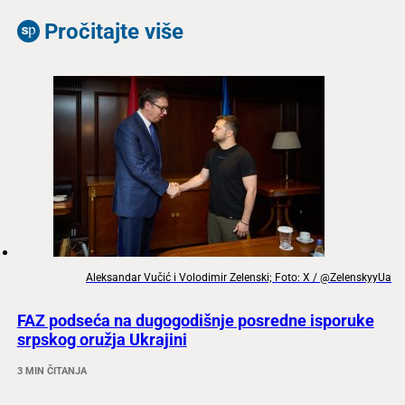
Pročitajte više
Aleksandar Vučić i Volodimir Zelenski; Foto: X / @ZelenskyyUa
FAZ podseća na dugogodišnje posredne isporuke
srpskog oružja Ukrajini
3 MIN ČITANJA