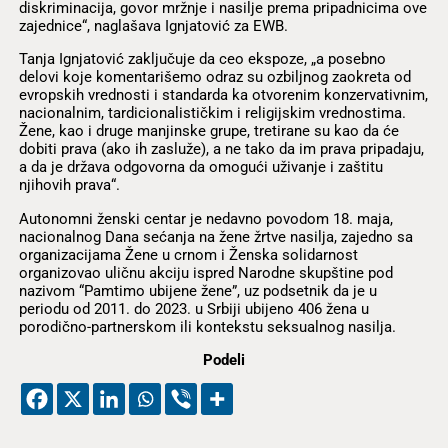
diskriminacija, govor mržnje i nasilje prema pripadnicima ove
zajednice“, naglašava Ignjatović za EWB.
Tanja Ignjatović zaključuje da ceo ekspoze, „a posebno
delovi koje komentarišemo odraz su ozbiljnog zaokreta od
evropskih vrednosti i standarda ka otvorenim konzervativnim,
nacionalnim, tardicionalističkim i religijskim vrednostima.
Žene, kao i druge manjinske grupe, tretirane su kao da će
dobiti prava (ako ih zasluže), a ne tako da im prava pripadaju,
a da je država odgovorna da omogući uživanje i zaštitu
njihovih prava“.
Autonomni ženski centar je nedavno povodom 18. maja,
nacionalnog Dana sećanja na žene žrtve nasilja, zajedno sa
organizacijama Žene u crnom i Ženska solidarnost
organizovao uličnu akciju ispred Narodne skupštine pod
nazivom “Pamtimo ubijene žene”, uz podsetnik da je u
periodu od 2011. do 2023. u Srbiji ubijeno 406 žena u
porodično-partnerskom ili kontekstu seksualnog nasilja.
Podeli