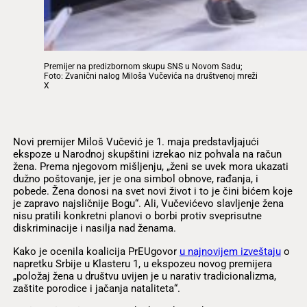
Premijer na predizbornom skupu SNS u Novom Sadu;
Foto: Zvanični nalog Miloša Vučevića na društvenoj mreži
X
Novi premijer Miloš Vučević je 1. maja predstavljajući
ekspoze u Narodnoj skupštini izrekao niz pohvala na račun
žena. Prema njegovom mišljenju, „ženi se uvek mora ukazati
dužno poštovanje, jer je ona simbol obnove, rađanja, i
pobede. Žena donosi na svet novi život i to je čini bićem koje
je zapravo najsličnije Bogu“. Ali, Vučevićevo slavljenje žena
nisu pratili konkretni planovi o borbi protiv sveprisutne
diskriminacije i nasilja nad ženama.
Kako je ocenila koalicija PrEUgovor
u najnovijem izveštaju
o
napretku Srbije u Klasteru 1, u ekspozeu novog premijera
„položaj žena u društvu uvijen je u narativ tradicionalizma,
zaštite porodice i jačanja nataliteta“.