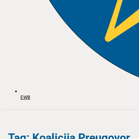
EWB
Tag: Koalicija Preugovor