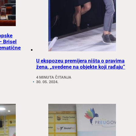
ropske
– Brisel
lematične
U ekspozeu premijera ništa o pravima
žena, „svedene na objekte koji rađaju“
4 MINUTA ČITANJA
30. 05. 2024.