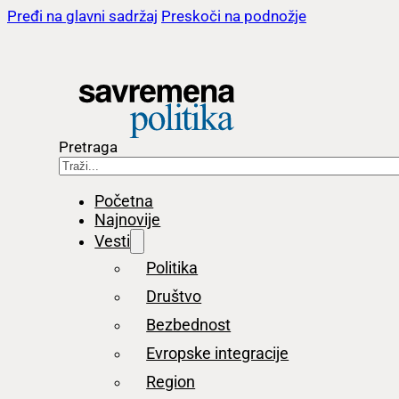
Pređi na glavni sadržaj
Preskoči na podnožje
Pretraga
Početna
Najnovije
Vesti
Politika
Društvo
Bezbednost
Evropske integracije
Region