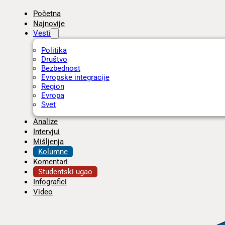
Početna
Najnovije
Vesti
Politika
Društvo
Bezbednost
Evropske integracije
Region
Evropa
Svet
Analize
Intervjui
Mišljenja
Kolumne
Komentari
Studentski ugao
Infografici
Video