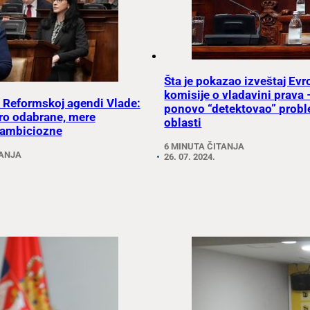
Šta je pokazao izveštaj Ev
komisije o vladavini prava 
o Reformskoj agendi Vlade:
ponovo “detektovao” prob
ro odabrane, mere
oblasti
 ambiciozne
6 MINUTA ČITANJA
TANJA
26. 07. 2024.