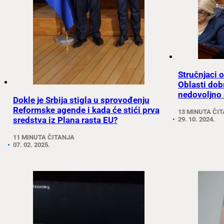
Stručnjaci 
Oblasti dob
nedovoljno
Dokle je Srbija stigla u sprovođenju
Reformske agende i kada će stići prva
13 MINUTA ČI
sredstva iz Plana rasta EU?
29. 10. 2024.
11 MINUTA ČITANJA
07. 02. 2025.