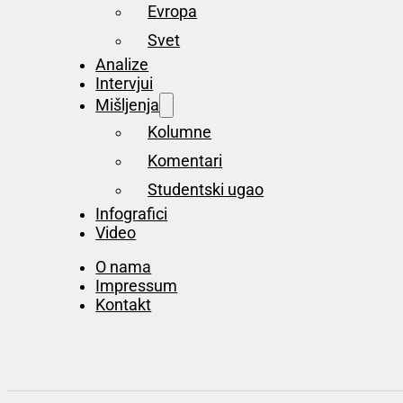
Evropa
Svet
Analize
Intervjui
Mišljenja
Kolumne
Komentari
Studentski ugao
Infografici
Video
O nama
Impressum
Kontakt