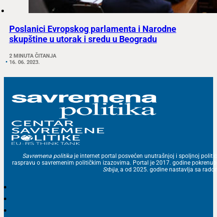
Poslanici Evropskog parlamenta i Narodne
skupštine u utorak i sredu u Beogradu
2 MINUTA ČITANJA
16. 06. 2023.
Savremena politika
je internet portal posvećen unutrašnjoj i spoljnoj politic
raspravu o savremenim političkim izazovima. Portal je 2017. godine pokrenu
Srbija
, a od 2025. godine nastavlja sa ra