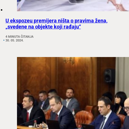
U ekspozeu premijera ništa o pravima žena,
„svedene na objekte koji rađaju“
4 MINUTA ČITANJA
30. 05. 2024.