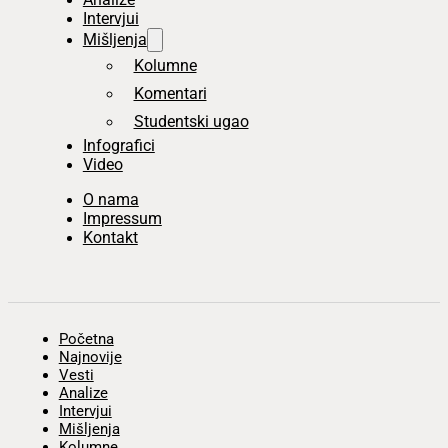
Intervjui
Mišljenja
Kolumne
Komentari
Studentski ugao
Infografici
Video
O nama
Impressum
Kontakt
Početna
Najnovije
Vesti
Analize
Intervjui
Mišljenja
Kolumne