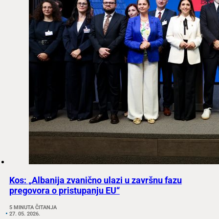
Kos: „Albanija zvanično ulazi u završnu fazu
pregovora o pristupanju EU“
5 MINUTA ČITANJA
27. 05. 2026.