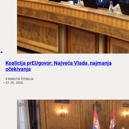
Koalicija prEUgovor: Najveća Vlada, najmanja
očekivanja
4 MINUTA ČITANJA
27. 05. 2024.