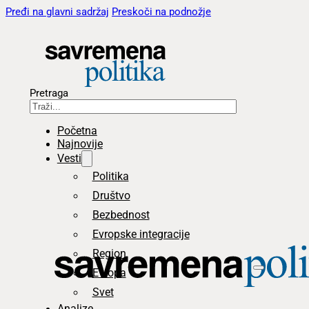
Pređi na glavni sadržaj
Preskoči na podnožje
Pretraga
Početna
Najnovije
Vesti
Politika
Društvo
Bezbednost
Evropske integracije
Region
Evropa
Svet
Analize