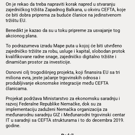
On je rekao da treba napraviti korak napred u stvaranju
zajedničkog tržišta Zapadnog Balkana, u okviru CEFTA, koje
će biti dobra priprema za buduće članice na jedinstvenom
tržištu EU.
Benedikt je kazao da su u toku pripreme za usvajanje tog
akcionog plana.
To podrazumeva izradu Mape puta u kojoj će biti utvrđeno
zajedničko tržište za robu, usluge i kapital, slobodan protok
kvalifikovane radne snage, zajedničko digitalno tržište i
dinamičan prostor za investicije.
Osnovni cilj trogodišnjeg projekta, koji finansira EU sa tri
miliona evra, jeste jačanje trgovinskih odnosa i
produbljivanje ekonomske integracije među CEFTA
članicama.
Projekat podržava Ministarstvo za ekonomsku saradnju i
razvoj Federalne Republike Nemačke, dok su za
implementaciju zaduženi Nemačka organizacija za
međunarodnu saradnju GIZ i Međunarodni trgovinski centar
IT u saradnji sa CEFTA strukturama i to do decembra 2019.
godine.