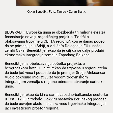
Oskar Benedikt; Foto: Tanjug / Zoran Zestic
BEOGRAD – Evropska unija je obezbedila tri miliona evra za
finansiranje novog trogodišnjeg projekta “Podrška
olakšavanju trgovine u CEFTA regionu”, koji je danas počeo
da se primenjuje u Srbiji, a v.d. šefa Delegacije EU u našoj
zemlji Oskar Benedikt je rekao da je cilj da se dalje produbi
ekonomska integracija zemalja Zapadnog Balkana.
Benedikt je na obeležavanju početka projekta, u
beogradskom hotelu Hajat, rekao da trgovina u regionu treba
da bude još veća i podsetio da je premijer Srbije Aleksandar
Vučić pokrenuo inicijativu za većom trgovinskom
integracijom zemalja u regionu odnosno stvaranje carinske
unije.
Benedikt je rekao da bi na samit zapadno-balkanske šestorke
u Trstu 12. jula trebalo u okviru nastavka Berlinskog procesa
da bude usvojen akcioni plan za veću trgovinsku integraciju i
jači investicioni prostor regiona.