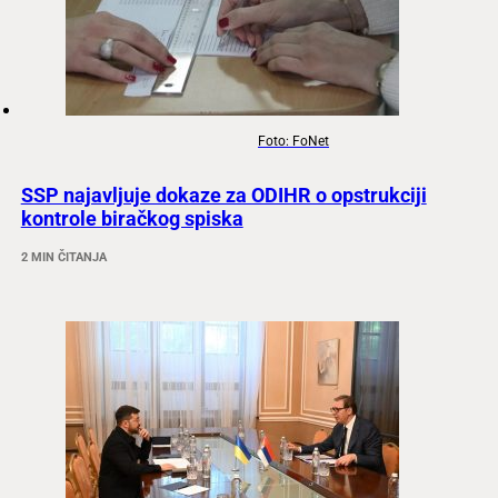
Foto: FoNet
SSP najavljuje dokaze za ODIHR o opstrukciji
kontrole biračkog spiska
2 MIN ČITANJA