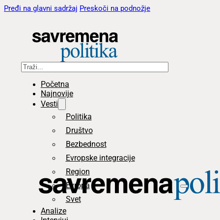
Pređi na glavni sadržaj
Preskoči na podnožje
Pretraga
Početna
Najnovije
Vesti
Politika
Društvo
Bezbednost
Evropske integracije
Region
Evropa
Svet
Analize