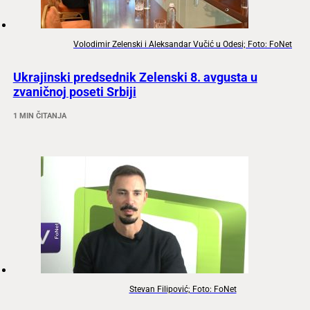
Volodimir Zelenski i Aleksandar Vučić u Odesi; Foto: FoNet
Ukrajinski predsednik Zelenski 8. avgusta u
zvaničnoj poseti Srbiji
1 MIN ČITANJA
Stevan Filipović; Foto: FoNet