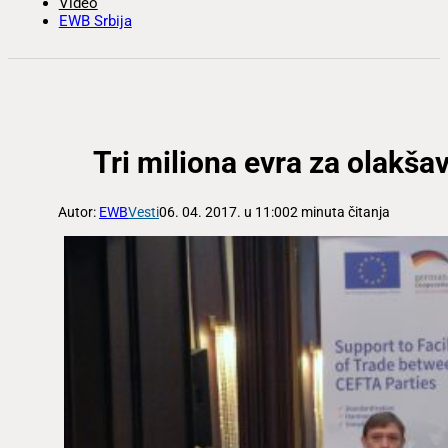
Video
EWB Srbija
Tri miliona evra za olakša
Autor:
EWB
Vesti
06. 04. 2017. u 11:00
2 minuta čitanja