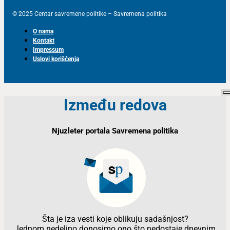
© 2025 Centar savremene politike – Savremena politika
O nama
Kontakt
Impressum
Uslovi korišćenja
Između redova
Njuzleter portala Savremena politika
Šta je iza vesti koje oblikuju sadašnjost?
Jednom nedeljno donosimo ono što nedostaje dnevnim