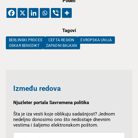
Podeli
Tagovi
BERLINSKI PROCES
CEFTA REGION
EVROPSKA UNIJA
OSKAR BENEDIKT
ZAPADNI BALKAN
Između redova
Njuzleter portala Savremena politika
Šta je iza vesti koje oblikuju sadašnjost? Jednom
nedeljno donosimo ono što nedostaje dnevnim
vestima i šaljemo elektronskom poštom.