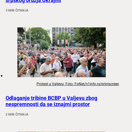
srpskog oružja Ukrajini
3 MIN ČITANJA
Protest u Valjevu; Foto: FoNet/n1info.rs/printscreen
Odlaganje tribine BCBP u Valjevu zbog
nespremnosti da se iznajmi prostor
2 MIN ČITANJA