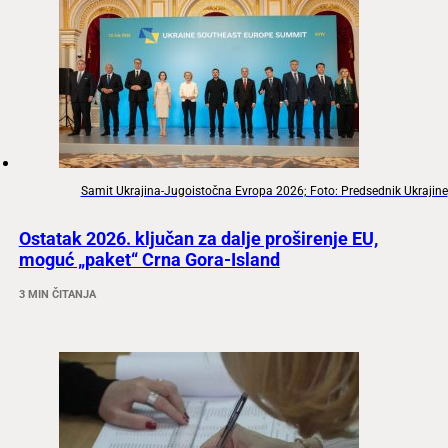
Samit Ukrajina-Jugoistočna Evropa 2026; Foto: Predsednik Ukrajine
Ostatak 2026. ključan za dalje proširenje EU,
moguć „paket“ Crna Gora-Island
3 MIN ČITANJA