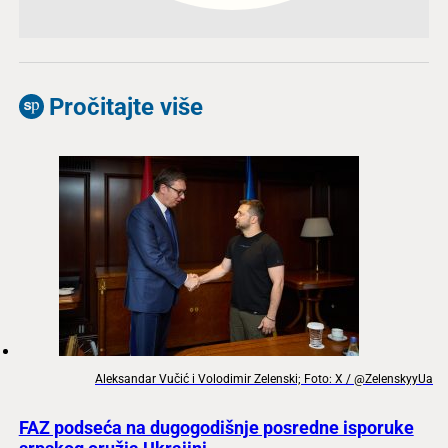
Pročitajte više
Aleksandar Vučić i Volodimir Zelenski; Foto: X / @ZelenskyyUa
FAZ podseća na dugogodišnje posredne isporuke