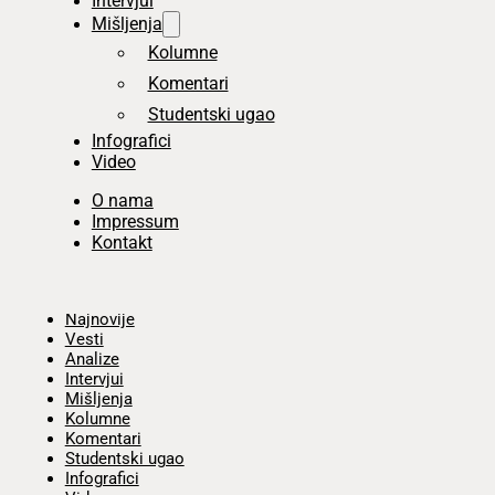
Intervjui
Mišljenja
Kolumne
Komentari
Studentski ugao
Infografici
Video
O nama
Impressum
Kontakt
Početna
Najnovije
Vesti
Analize
Intervjui
Mišljenja
Kolumne
Komentari
Studentski ugao
Infografici