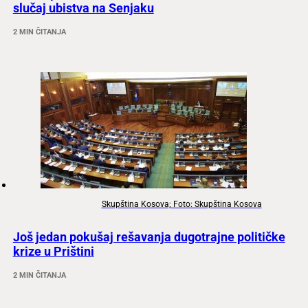
slučaj ubistva na Senjaku
2 MIN ČITANJA
Skupština Kosova; Foto: Skupština Kosova
Još jedan pokušaj rešavanja dugotrajne političke
krize u Prištini
2 MIN ČITANJA