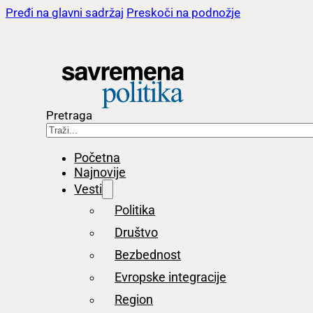
Pređi na glavni sadržaj
Preskoči na podnožje
Pretraga
Početna
Najnovije
Vesti
Politika
Društvo
Bezbednost
Evropske integracije
Region