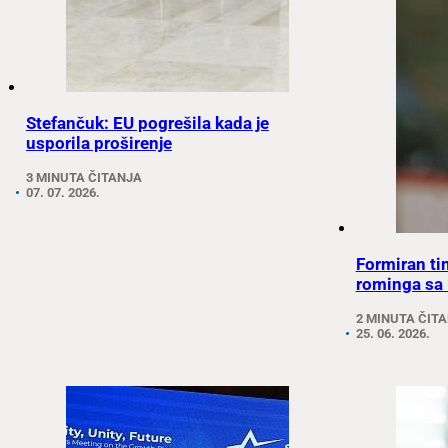
Stefančuk: EU pogrešila kada je
usporila proširenje
3 MINUTA ČITANJA
07. 07. 2026.
Formiran ti
rominga sa
2 MINUTA ČIT
25. 06. 2026.