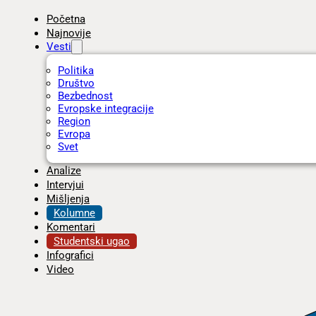
Početna
Najnovije
Vesti
Politika
Društvo
Bezbednost
Evropske integracije
Region
Evropa
Svet
Analize
Intervjui
Mišljenja
Kolumne
Komentari
Studentski ugao
Infografici
Video