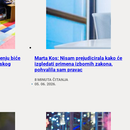
renju biće
Marta Kos: Nisam prejudicirala kako će
pskog
izgledati primena izbornih zakona,
pohvalila sam pravac
8 MINUTA ČITANJA
05. 06. 2026.