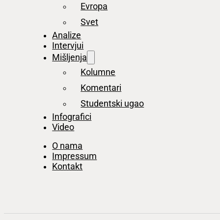
Evropa
Svet
Analize
Intervjui
Mišljenja
Kolumne
Komentari
Studentski ugao
Infografici
Video
O nama
Impressum
Kontakt