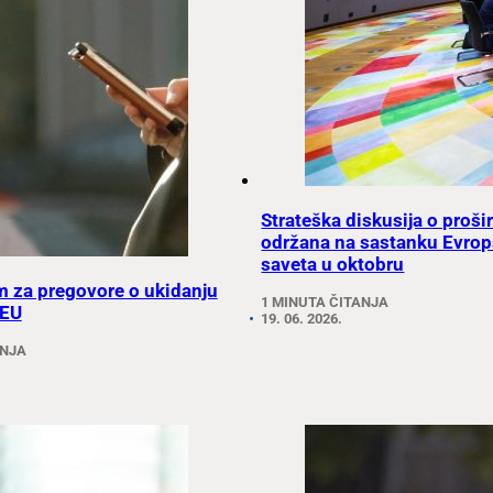
Strateška diskusija o proši
održana na sastanku Evro
saveta u oktobru
m za pregovore o ukidanju
1 MINUTA ČITANJA
 EU
19. 06. 2026.
ANJA