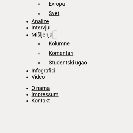
Evropa
Svet
Analize
Intervjui
Mišljenja
Kolumne
Komentari
Studentski ugao
Infografici
Video
O nama
Impressum
Kontakt