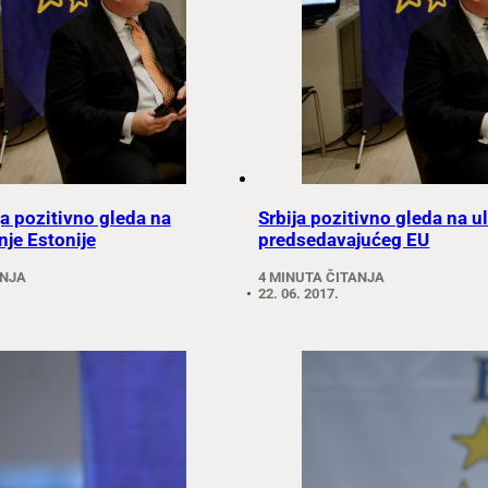
ja pozitivno gleda na
Srbija pozitivno gleda na 
je Estonije
predsedavajućeg EU
ANJA
4 MINUTA ČITANJA
22. 06. 2017.