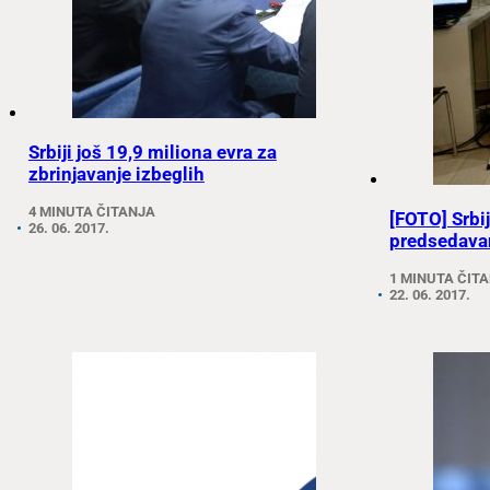
Srbiji još 19,9 miliona evra za
zbrinjavanje izbeglih
4 MINUTA ČITANJA
[FOTO] Srbi
26. 06. 2017.
predsedavan
1 MINUTA ČIT
22. 06. 2017.