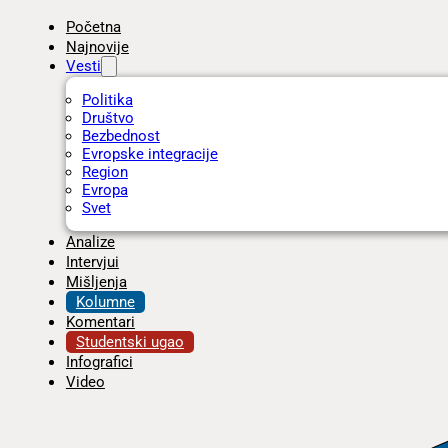
Početna
Najnovije
Vesti
Politika
Društvo
Bezbednost
Evropske integracije
Region
Evropa
Svet
Analize
Intervjui
Mišljenja
Kolumne
Komentari
Studentski ugao
Infografici
Video