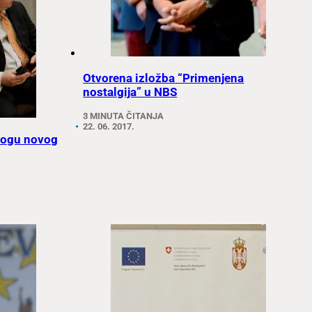
Otvorena izložba “Primenjena
nostalgija” u NBS
3 MINUTA ČITANJA
22. 06. 2017.
ulogu novog