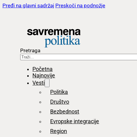
Pređi na glavni sadržaj
Preskoči na podnožje
Pretraga
Početna
Najnovije
Vesti
Politika
Društvo
Bezbednost
Evropske integracije
Region