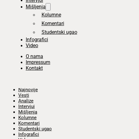
Intervjui
Mišljenja
Kolumne
Komentari
Studentski ugao
Infografici
Video
O nama
Impressum
Kontakt
Početna
Najnovije
Vesti
Analize
Intervjui
Mišljenja
Kolumne
Komentari
Studentski ugao
Infografici