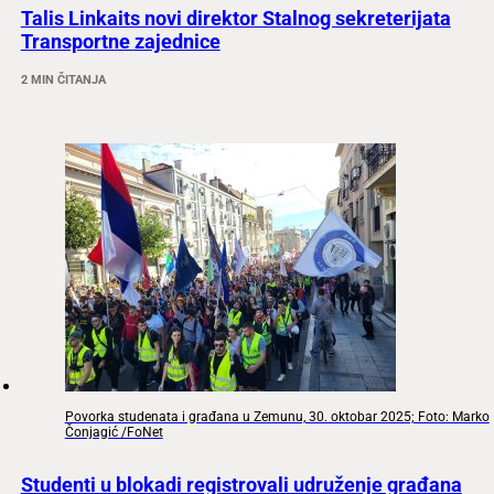
Talis Linkaits novi direktor Stalnog sekreterijata
Transportne zajednice
2 MIN ČITANJA
Povorka studenata i građana u Zemunu, 30. oktobar 2025; Foto: Marko
Čonjagić /FoNet
Studenti u blokadi registrovali udruženje građana