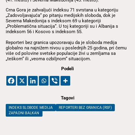
Crna Gora je zahvaljući indeksu 71 svrstana u kategoriju
„Zadovoljavajuća“ po pitanju medijskih sloboda, dok je
Severna Makedonija s indeksom 69 u kategoriji
„Problematična situacija“. U toj kategoriji su i Albanija s
indeksom 56 i Kosovo s indeksom 55.
Reporteri bez granica upozoravaju da je sloboda medija
globalno na najnižem nivou u poslednjih 25 godina, pri čemu
više od polovine svetske populacije živi u zemljama sa
„teškom“ ili „veoma ozbiljnom“ situacijom.
Podeli
Tagovi
INDEKS SLOBODE MEDIJA
REPORTERI BEZ GRANICA (RSF)
ZAPADNI BALKAN