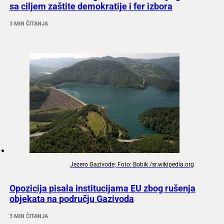
sa ciljem zaštite demokratije i fer izbora
3 MIN ČITANJA
Jezero Gazivode; Foto: Bobik /sr.wikipedia.org
Opozicija pisala institucijama EU zbog rušenja
objekata na području Gazivoda
3 MIN ČITANJA