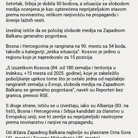
četvrtak, Srbija je dobila 50 bodova, a situacija sa slobodom
medija ocenjena je kao opterećena neprijateljskim stavom
prema novinarstvu, velikom ranjivošću na propagandu i
širenje lažnih vesti.
Izveštaj ističe da se položaj slobode medija na Zapadnom
Balkanu generalno pogoršava.
Bosna i Hercegovina je rangirana na 90. mestu sa 54 boda,
takođe u kategoriji „teška situacija“. Kosovo je jedino u
regionu koje je napredovalo za 15 pozicija.
„S izuzetkom Kosova (84. od 180 zemalja i teritorija u
Indeksu, +15 mesta od 2025. godine), koje je zabeležilo
poboljšanje uprkos tome što je ostalo jedna od najslabije
rangiranih zemalja u Evropi, sloboda medija na Zapadnom
Balkanu se generalno pogoršava“, naveli su Reporteri bez
granica, prenosi RSE.
S druge strane, ističu se u izveštaju, iako su Albanija (83. na
listi), Bosna i Hercegovina i Srbija kandidati za članstvo u
Evropskoj uniji, sve tri zemlje su neprijateljski nastrojene
prema novinarstvu i ranjive na propagandu,
Od država Zapadnog Balkana najbolje su plasirane Crna Gora
(41. mesto) i Severna Makedonija (45. mesto).