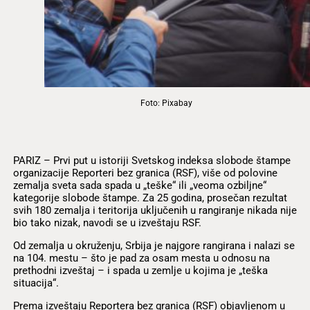
Foto: Pixabay
PARIZ – Prvi put u istoriji Svetskog indeksa slobode štampe
organizacije Reporteri bez granica (RSF), više od polovine
zemalja sveta sada spada u „teške“ ili „veoma ozbiljne“
kategorije slobode štampe. Za 25 godina, prosečan rezultat
svih 180 zemalja i teritorija uključenih u rangiranje nikada nije
bio tako nizak, navodi se u izveštaju RSF.
Od zemalja u okruženju, Srbija je najgore rangirana i nalazi se
na 104. mestu – što je pad za osam mesta u odnosu na
prethodni izveštaj – i spada u zemlje u kojima je „teška
situacija“.
Prema izveštaju Reportera bez granica (RSF) objavljenom u