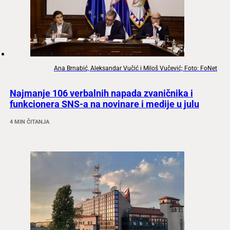
Ana Brnabić, Aleksandar Vučić i Miloš Vučević; Foto: FoNet
Najmanje 106 verbalnih napada zvaničnika i
funkcionera SNS-a na novinare i medije u julu
4 MIN ČITANJA