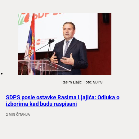
Rasim Ljajić; Foto: SDPS
SDPS posle ostavke Rasima Ljajića: Odluka o
izborima kad budu raspisani
2 MIN ČITANJA