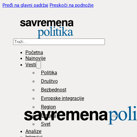
Pređi na glavni sadržaj
Preskoči na podnožje
Pretraga
Početna
Najnovije
Vesti
Politika
Društvo
Bezbednost
Evropske integracije
Region
Evropa
Svet
Analize