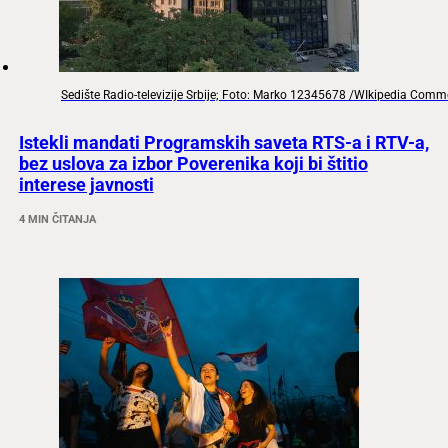
Sedište Radio-televizije Srbije; Foto: Marko 12345678 /WIkipedia Com
Istekli mandati Programskih saveta RTS-a i RTV-a,
bez uslova za izbor Poverenika koji bi štitio
interese javnosti
4 MIN ČITANJA