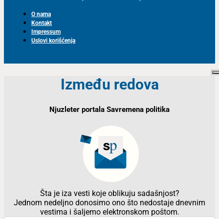
O nama
Kontakt
Impressum
Uslovi korišćenja
Između redova
Njuzleter portala Savremena politika
Šta je iza vesti koje oblikuju sadašnjost?
Jednom nedeljno donosimo ono što nedostaje dnevnim
vestima i šaljemo elektronskom poštom.