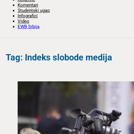
Komentari
Studentski ugao
Infografici
Video
EWB Srbija
Tag: Indeks slobode medija