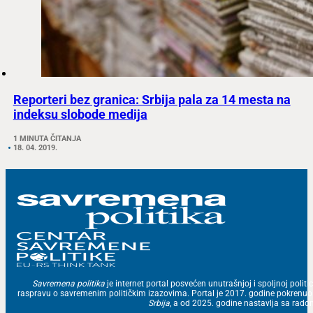
Reporteri bez granica: Srbija pala za 14 mesta na
indeksu slobode medija
1 MINUTA ČITANJA
18. 04. 2019.
Savremena politika
je internet portal posvećen unutrašnjoj i spoljnoj politic
raspravu o savremenim političkim izazovima. Portal je 2017. godine pokrenu
Srbija
, a od 2025. godine nastavlja sa ra