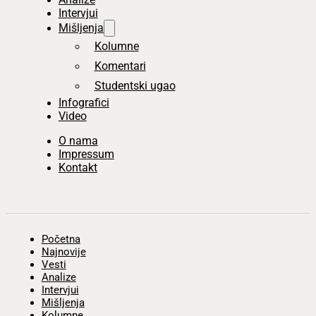
Intervjui
Mišljenja
Kolumne
Komentari
Studentski ugao
Infografici
Video
O nama
Impressum
Kontakt
Početna
Najnovije
Vesti
Analize
Intervjui
Mišljenja
Kolumne