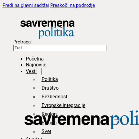
Pređi na glavni sadržaj
Preskoči na podnožje
Pretraga
Početna
Najnovije
Vesti
Politika
Društvo
Bezbednost
Evropske integracije
Region
Evropa
Svet
Analize