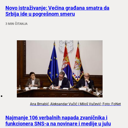
Novo istraživanje: Većina građana smatra da
Srbija ide u pogrešnom smeru
3 MIN ČITANJA
Ana Brnabić, Aleksandar Vučić i Miloš Vučević; Foto: FoNet
Najmanje 106 verbalnih napada zvaničnika i
funkcionera SNS-a na novinare i medije u julu