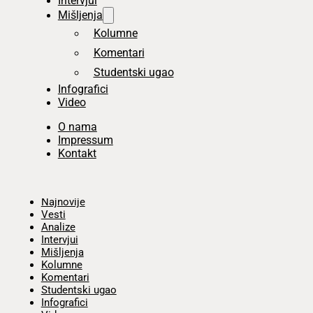
Intervjui
Mišljenja
Kolumne
Komentari
Studentski ugao
Infografici
Video
O nama
Impressum
Kontakt
Početna
Najnovije
Vesti
Analize
Intervjui
Mišljenja
Kolumne
Komentari
Studentski ugao
Infografici