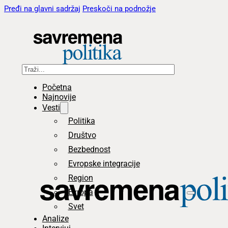
Pređi na glavni sadržaj
Preskoči na podnožje
Pretraga
Početna
Najnovije
Vesti
Politika
Društvo
Bezbednost
Evropske integracije
Region
Evropa
Svet
Analize