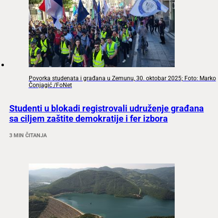
Povorka studenata i građana u Zemunu, 30. oktobar 2025; Foto: Marko
Čonjagić /FoNet
Studenti u blokadi registrovali udruženje građana
sa ciljem zaštite demokratije i fer izbora
3 MIN ČITANJA