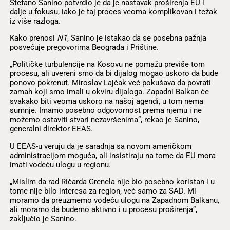
Stefano Sanino potvrdio je da je nastavak proširenja EU i
dalje u fokusu, iako je taj proces veoma komplikovan i težak
iz više razloga.
Kako prenosi
N1
, Sanino je istakao da se posebna pažnja
posvećuje pregovorima Beograda i Prištine.
„Političke turbulencije na Kosovu ne pomažu previše tom
procesu, ali uvereni smo da bi dijalog mogao uskoro da bude
ponovo pokrenut. Miroslav Lajčak već pokušava da povrati
zamah koji smo imali u okviru dijaloga. Zapadni Balkan će
svakako biti veoma uskoro na našoj agendi, u tom nema
sumnje. Imamo posebno odgovornost prema njemu i ne
možemo ostaviti stvari nezavršenima“, rekao je Sanino,
generalni direktor EEAS.
U EEAS-u veruju da je saradnja sa novom američkom
administracijom moguća, ali insistiraju na tome da EU mora
imati vodeću ulogu u regionu.
„Mislim da rad Ričarda Grenela nije bio posebno koristan i u
tome nije bilo interesa za region, već samo za SAD. Mi
moramo da preuzmemo vodeću ulogu na Zapadnom Balkanu,
ali moramo da budemo aktivno i u procesu proširenja“,
zaključio je Sanino.