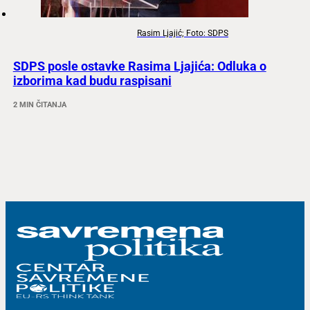
Rasim Ljajić; Foto: SDPS
SDPS posle ostavke Rasima Ljajića: Odluka o
izborima kad budu raspisani
2 MIN ČITANJA