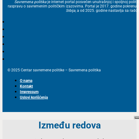
Savremena politika
je internet portal posvećen unutrašnjoj i spoljnoj politic
raspravu o savremenim političkim izazovima. Portal je 2017. godine pokrenu
Srbija
, a od 2025. godine nastavlja sa ra
© 2025 Centar savremene politike – Savremena politika
O nama
Kontakt
Impressum
Uslovi korišćenja
Između redova