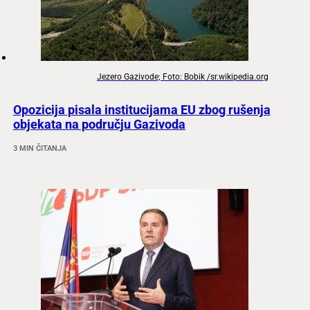
Jezero Gazivode; Foto: Bobik /sr.wikipedia.org
Opozicija pisala institucijama EU zbog rušenja
objekata na području Gazivoda
3 MIN ČITANJA