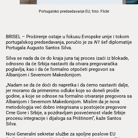
Portugalsko predsedavanje EU; foto: Flickr
BRISEL – Proširenje ostaje u fokusu Evropske unije i tokom
portugalskog predsedavanja, poručio je za
N1
šef diplomatije
Portugala Augusto Santos Silva.
Silva se nada da će do kraja juna taj proces izaći iz blokade,
odnosno da će Srbija nastaviti da otvara pregovaračka
poglavlja, kao i da će formalno otpočeti pregovori sa
Albanijom i Severnom Makedonijom.
„Nadam se da će doći do napretka i da ćemo nastaviti dalje,
jer moramo da primenimo odluke koje so doneli prošle
godine, a koje se odnose na formalno otvaranje pregovora sa
Albanijom i Severnom Makedonijom. Mislim da je nova
metodologija već dobro integrisana u postojeće pregovore
Crne Gore i Srbije, a pozdravljam posvećenost vlade Srbije
procesu integracije i dijaloga sa Prištinom“, kaže Santos
Silva.
Novi Generalni sekretar službe za spoljne poslove EU