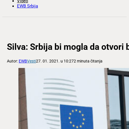
Video
EWB Srbija
Silva: Srbija bi mogla da otvori
Autor:
EWB
Vesti
27. 01. 2021. u 10:27
2 minuta čitanja