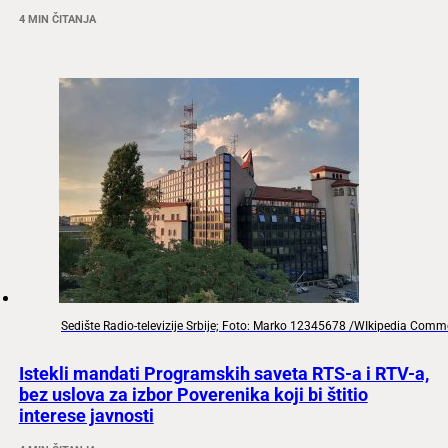
4 MIN ČITANJA
Sedište Radio-televizije Srbije; Foto: Marko 12345678 /WIkipedia Com
Istekli mandati Programskih saveta RTS-a i RTV-a,
bez uslova za izbor Poverenika koji bi štitio
interese javnosti