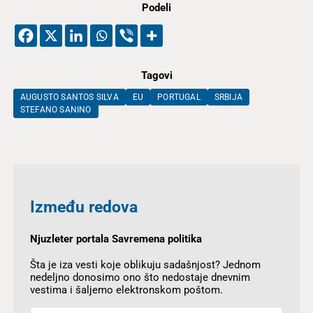
Podeli
Tagovi
AUGUSTO SANTOS SILVA
EU
PORTUGAL
SRBIJA
STEFANO SANINO
Između redova
Njuzleter portala Savremena politika
Šta je iza vesti koje oblikuju sadašnjost? Jednom
nedeljno donosimo ono što nedostaje dnevnim
vestima i šaljemo elektronskom poštom.