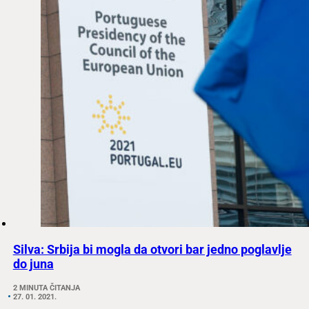
Silva: Srbija bi mogla da otvori bar jedno poglavlje
do juna
2 MINUTA ČITANJA
27. 01. 2021.