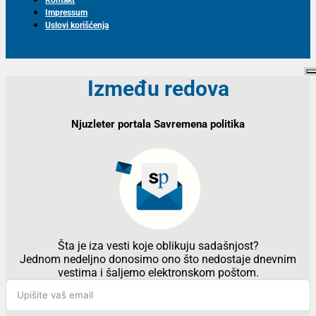
Impressum
Uslovi korišćenja
Između redova
Njuzleter portala Savremena politika
Šta je iza vesti koje oblikuju sadašnjost?
Jednom nedeljno donosimo ono što nedostaje dnevnim
vestima i šaljemo elektronskom poštom.