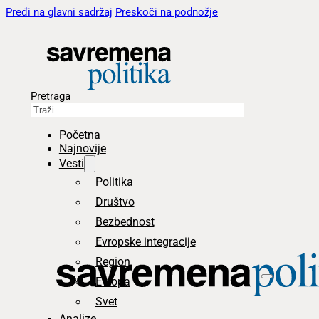
Pređi na glavni sadržaj
Preskoči na podnožje
Pretraga
Početna
Najnovije
Vesti
Politika
Društvo
Bezbednost
Evropske integracije
Region
Evropa
Svet
Analize