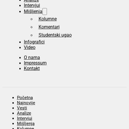
Intervjui
Mišljenja
Kolumne
Komentari
Studentski ugao
Infografici
Video
O nama
Impressum
Kontakt
Početna
Najnovije
Vesti
Analize
Intervjui
Mišljenja
Kolumne