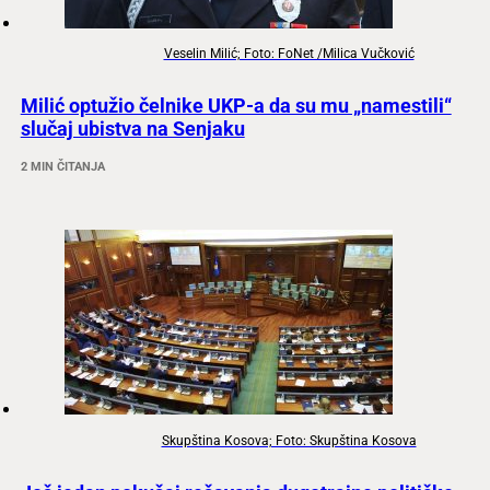
Veselin Milić; Foto: FoNet /Milica Vučković
Milić optužio čelnike UKP-a da su mu „namestili“
slučaj ubistva na Senjaku
2 MIN ČITANJA
Skupština Kosova; Foto: Skupština Kosova