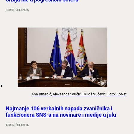
3 MIN ČITANJA
Ana Brnabić, Aleksandar Vučić i Miloš Vučević; Foto: FoNet
Najmanje 106 verbalnih napada zvaničnika i
funkcionera SNS-a na novinare i medije u julu
4 MIN ČITANJA