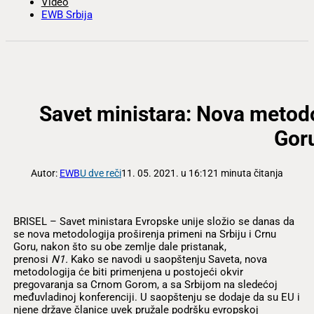
Video
EWB Srbija
Savet ministara: Nova metodo
Goru
Autor:
EWB
U dve reči
11. 05. 2021. u 16:12
1 minuta čitanja
BRISEL – Savet ministara Evropske unije složio se danas da
se nova metodologija proširenja primeni na Srbiju i Crnu
Goru, nakon što su obe zemlje dale pristanak,
prenosi
N1.
Kako se navodi u saopštenju Saveta, nova
metodologija će biti primenjena u postojeći okvir
pregovaranja sa Crnom Gorom, a sa Srbijom na sledećoj
međuvladinoj konferenciji. U saopštenju se dodaje da su EU i
njene države članice uvek pružale podršku evropskoj