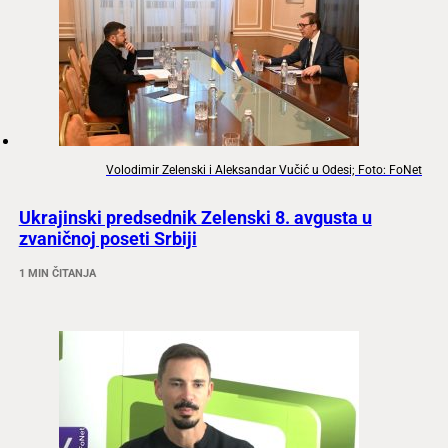
Volodimir Zelenski i Aleksandar Vučić u Odesi; Foto: FoNet
Ukrajinski predsednik Zelenski 8. avgusta u
zvaničnoj poseti Srbiji
1 MIN ČITANJA