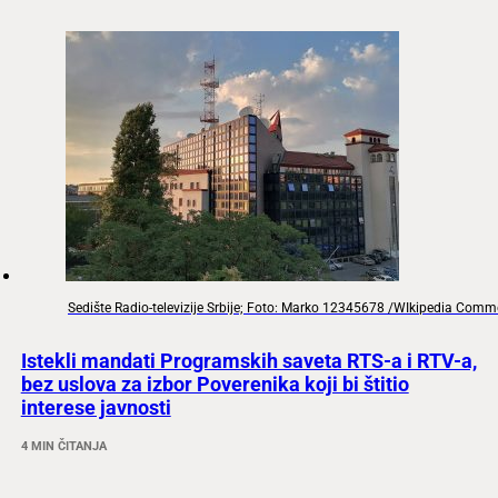
Sedište Radio-televizije Srbije; Foto: Marko 12345678 /WIkipedia Com
Istekli mandati Programskih saveta RTS-a i RTV-a,
bez uslova za izbor Poverenika koji bi štitio
interese javnosti
4 MIN ČITANJA