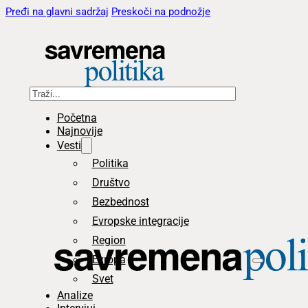
Pređi na glavni sadržaj
Preskoči na podnožje
Pretraga
Početna
Najnovije
Vesti
Politika
Društvo
Bezbednost
Evropske integracije
Region
Evropa
Svet
Analize