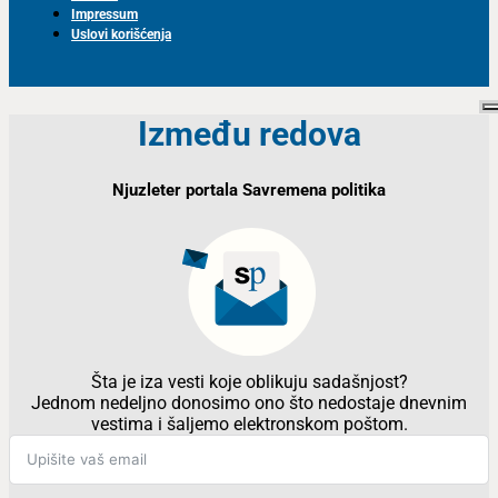
Impressum
Uslovi korišćenja
Između redova
Njuzleter portala Savremena politika
Šta je iza vesti koje oblikuju sadašnjost?
Jednom nedeljno donosimo ono što nedostaje dnevnim
vestima i šaljemo elektronskom poštom.