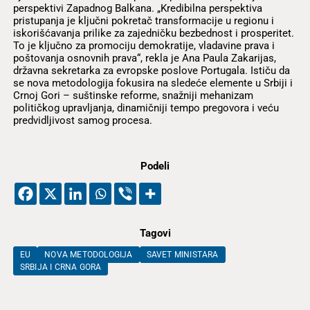
perspektivi Zapadnog Balkana. „Kredibilna perspektiva
pristupanja je ključni pokretač transformacije u regionu i
iskorišćavanja prilike za zajedničku bezbednost i prosperitet.
To je ključno za promociju demokratije, vladavine prava i
poštovanja osnovnih prava“, rekla je Ana Paula Zakarijas,
državna sekretarka za evropske poslove Portugala. Ističu da
se nova metodologija fokusira na sledeće elemente u Srbiji i
Crnoj Gori – suštinske reforme, snažniji mehanizam
političkog upravljanja, dinamičniji tempo pregovora i veću
predvidljivost samog procesa.
Podeli
Tagovi
EU
NOVA METODOLOGIJA
SAVET MINISTARA
SRBIJA I CRNA GORA