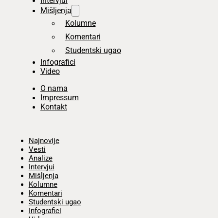
Intervjui
Mišljenja
Kolumne
Komentari
Studentski ugao
Infografici
Video
O nama
Impressum
Kontakt
Početna
Najnovije
Vesti
Analize
Intervjui
Mišljenja
Kolumne
Komentari
Studentski ugao
Infografici