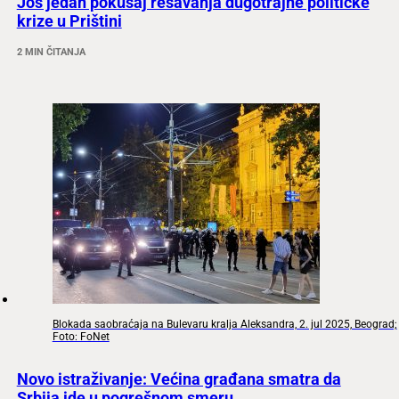
Još jedan pokušaj rešavanja dugotrajne političke
krize u Prištini
2 MIN ČITANJA
Blokada saobraćaja na Bulevaru kralja Aleksandra, 2. jul 2025, Beograd;
Foto: FoNet
Novo istraživanje: Većina građana smatra da
Srbija ide u pogrešnom smeru