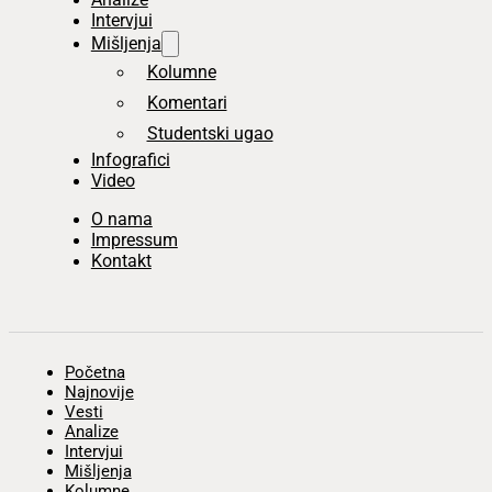
Intervjui
Mišljenja
Kolumne
Komentari
Studentski ugao
Infografici
Video
O nama
Impressum
Kontakt
Početna
Najnovije
Vesti
Analize
Intervjui
Mišljenja
Kolumne