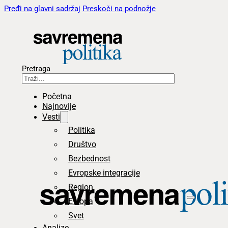
Pređi na glavni sadržaj
Preskoči na podnožje
Pretraga
Početna
Najnovije
Vesti
Politika
Društvo
Bezbednost
Evropske integracije
Region
Evropa
Svet
Analize