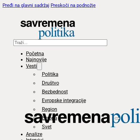
Pređi na glavni sadržaj
Preskoči na podnožje
Pretraga
Početna
Najnovije
Vesti
Politika
Društvo
Bezbednost
Evropske integracije
Region
Evropa
Svet
Analize