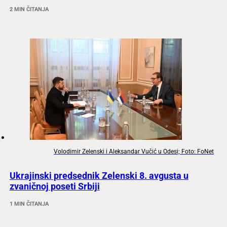
2 MIN ČITANJA
Volodimir Zelenski i Aleksandar Vučić u Odesi; Foto: FoNet
Ukrajinski predsednik Zelenski 8. avgusta u
zvaničnoj poseti Srbiji
1 MIN ČITANJA