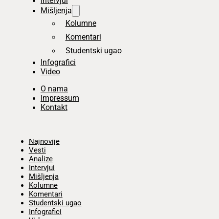
Intervjui
Mišljenja
Kolumne
Komentari
Studentski ugao
Infografici
Video
O nama
Impressum
Kontakt
Početna
Najnovije
Vesti
Analize
Intervjui
Mišljenja
Kolumne
Komentari
Studentski ugao
Infografici