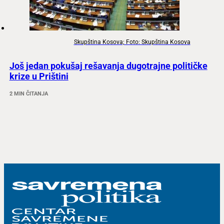
Skupština Kosova; Foto: Skupština Kosova
Još jedan pokušaj rešavanja dugotrajne političke
krize u Prištini
2 MIN ČITANJA