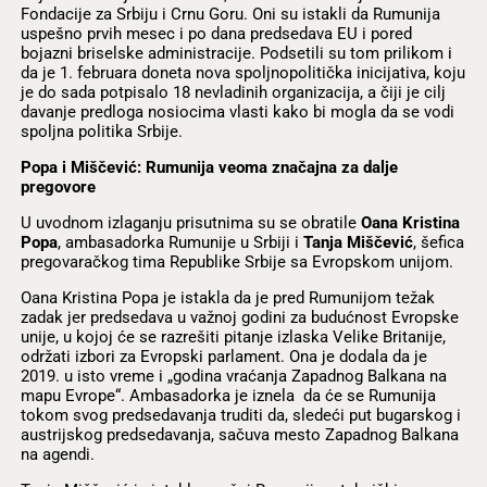
Fondacije za Srbiju i Crnu Goru. Oni su istakli da Rumunija
uspešno prvih mesec i po dana predsedava EU i pored
bojazni briselske administracije. Podsetili su tom prilikom i
da je 1. februara doneta nova spoljnopolitička inicijativa, koju
je do sada potpisalo 18 nevladinih organizacija, a čiji je cilj
davanje predloga nosiocima vlasti kako bi mogla da se vodi
spoljna politika Srbije.
Popa i Miščević: Rumunija veoma značajna za dalje
pregovore
U uvodnom izlaganju prisutnima su se obratile
Oana Kristina
Popa
, ambasadorka Rumunije u Srbiji i
Tanja Miščević
, šefica
pregovaračkog tima Republike Srbije sa Evropskom unijom.
Oana Kristina Popa je istakla da je pred Rumunijom težak
zadak jer predsedava u važnoj godini za budućnost Evropske
unije, u kojoj će se razrešiti pitanje izlaska Velike Britanije,
održati izbori za Evropski parlament. Ona je dodala da je
2019. u isto vreme i „godina vraćanja Zapadnog Balkana na
mapu Evrope“. Ambasadorka je iznela da će se Rumunija
tokom svog predsedavanja truditi da, sledeći put bugarskog i
austrijskog predsedavanja, sačuva mesto Zapadnog Balkana
na agendi.