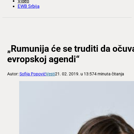
Video
EWB Srbija
„Rumunija će se truditi da oč
evropskoj agendi“
Autor:
Sofija Popović
Vesti
21. 02. 2019. u 13:57
4 minuta čitanja