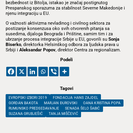
bezbednost iz Bitolja, istakao je značaj postignutog
Prespanskog sporazuma za stabilnost Severne Makedonije i
njenu integraciju u EU.
O važnosti aktivizma nevladinog i civilnog sektora za
postizanje konsenzusa oko svih otvorenih pitanja sa
susedima, dijaloga Beograda i Prištine, samim tim i za
ubrzanje procesa integracije Srbije u EU, govorili su
Sonja
Biserko
, direktorka Helsinškog odbora za ljudska prava u
Srbiji i
Aleksandar Popov
, direktor Centra za regionalizam.
Podeli
Tagovi
EVROPSKI IZBORI 2019
FONDACIJA HANS ZAJDEL
GORDAN BAKOTA
MARJAN ĐUROVSKI
OANA KRISTINA POPA
RUMUNSKO PREDSEDAVANJE
SENADA ŠELO ŠABIĆ
SUZANA GRUBJEŠIĆ
TANJA MIŠČEVIĆ