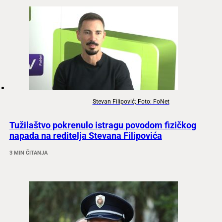
Stevan Filipović; Foto: FoNet
Tužilaštvo pokrenulo istragu povodom fizičkog
napada na reditelja Stevana Filipovića
3 MIN ČITANJA