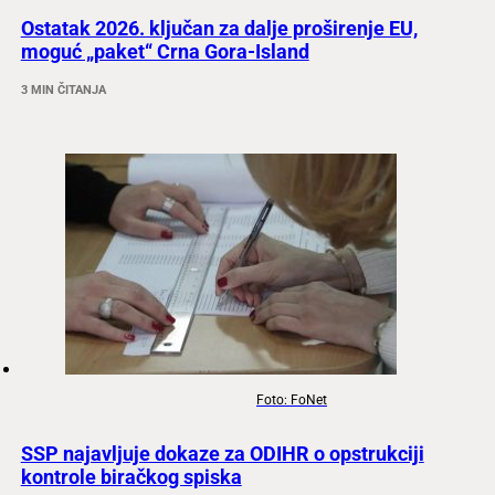
Ostatak 2026. ključan za dalje proširenje EU,
moguć „paket“ Crna Gora-Island
3 MIN ČITANJA
Foto: FoNet
SSP najavljuje dokaze za ODIHR o opstrukciji
kontrole biračkog spiska