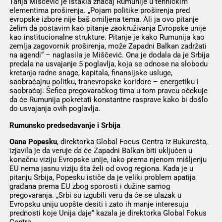
Tanja Miščević je istakla značaj Rumunije u tehničkim
elementima proširenja. „Pojam politike proširenja pred
evropske izbore nije baš omiljena tema. Ali ja ovo pitanje
želim da postavim kao pitanje zaokruživanja Evropske unije
kao institucionalne strukture. Pitanje je kako Rumunija kao
zemlja zagovornik proširenja, može Zapadni Balkan zadržati
na agendi“ – naglasila je Miščević. Ona je dodala da je Srbija
predala na usvajanje 5 poglavlja, koja se odnose na slobodu
kretanja radne snage, kapitala, finansijske usluge,
saobraćajnu politku, tranevropske koridore – energetiku i
saobraćaj. Šefica pregovaračkog tima u tom pravcu očekuje
da će Rumunija pokretati konstantne rasprave kako bi došlo
do usvajanja ovih poglavlja.
Rumunsko predsedavanje i Srbija
Oana Popesku
, direktorka Global Focus Centra iz Bukurešta,
izjavila je da veruje da će Zapadni Balkan biti uključen u
konačnu viziju Evropske unije, iako prema njenom mišljenju
EU nema jasnu viziju šta želi od ovog regiona. Kada je u
pitanju Srbija, Popesku ističe da je veliki problem apatija
građana prema EU zbog sporosti i dužine samog
pregovaranja. „Srbi su izgubili veru da će se ulazak u
Evropsku uniju uopšte desiti i zato ih manje interesuju
prednosti koje Unija daje“ kazala je direktorka Global Fokus
Centra.