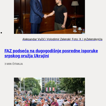
Aleksandar Vučić i Volodimir Zelenski; Foto: X / @ZelenskyyUa
FAZ podseća na dugogodišnje posredne isporuke
srpskog oružja Ukrajini
3 MIN ČITANJA