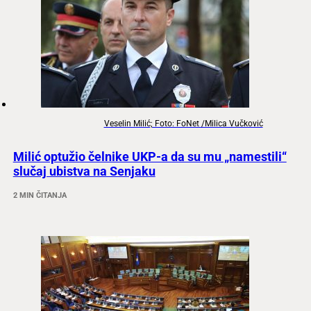
Veselin Milić; Foto: FoNet /Milica Vučković
Milić optužio čelnike UKP-a da su mu „namestili“
slučaj ubistva na Senjaku
2 MIN ČITANJA