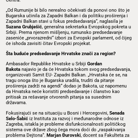
„Od Rumunije bi bilo nerealno očekivati da ponovi ono što je
Bugarska učinila za Zapadni Balkan i da politiku proširenja i
Zapadni Balkan stavi u fokus predsedavanja“, naglasila je
Suzana Grubješić
, generalna sekretarka Evropskog pokreta u
Srbiji. Prema njenom mišljenju, rumunsko predsedavanje
zaseniće „prvorazredni“ izbori za Evropski parlament, od čijeg
će ishoda zavisiti čitav Evropski projekat.
Šta buduće predsedavanje Hrvatske znači za region?
Ambasador Republike Hrvatske u Srbiji
Gordan
Bakota
najavio je da će Hrvatska tokom svog predsedavanja,
organizovati Samit EU- Zapadni Balkan. „Hrvatska će se, na
tragu onoga što je Bugarska uradila, truditi da pitanje
proširenja zadrži na agendi“ dodao je Bakota, uz napomenu
da Hrvatska neće koristiti predsedavanje i članstvo kao
pritisak za rešavanje otvorenih pitanja sa susednim
državama.
Fokusirajući se na situaciju u Bosni i Hercegovini,
Senada
Selo-Šabić
iz Instituta za razvoj i međunarodne odnose iz
Zagreba, istakla je probleme disfunkcionalnosti političkog
sistema ove države zbog čega mora doći do „raspakivanja
problema Dejtona“.
Marjan Đurovski
, docent sa Fakulteta za