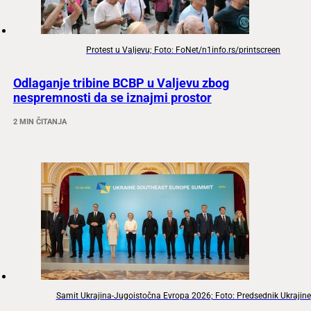
Protest u Valjevu; Foto: FoNet/n1info.rs/printscreen
Odlaganje tribine BCBP u Valjevu zbog
nespremnosti da se iznajmi prostor
2 MIN ČITANJA
Samit Ukrajina-Jugoistočna Evropa 2026; Foto: Predsednik Ukrajine