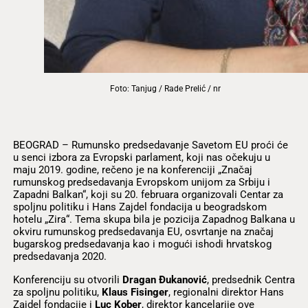
Foto: Tanjug / Rade Prelić / nr
BEOGRAD – Rumunsko predsedavanje Savetom EU proći će
u senci izbora za Evropski parlament, koji nas očekuju u
maju 2019. godine, rečeno je na konferenciji „Značaj
rumunskog predsedavanja Evropskom unijom za Srbiju i
Zapadni Balkan“, koji su 20. februara organizovali Centar za
spoljnu politiku i Hans Zajdel fondacija u beogradskom
hotelu „Zira“. Tema skupa bila je pozicija Zapadnog Balkana u
okviru rumunskog predsedavanja EU, osvrtanje na značaj
bugarskog predsedavanja kao i mogući ishodi hrvatskog
predsedavanja 2020.
Konferenciju su otvorili
Dragan Đukanović
, predsednik Centra
za spoljnu politiku,
Klaus Fisinger
, regionalni direktor Hans
Zajdel fondacije i
Luc Kober
, direktor kancelarije ove