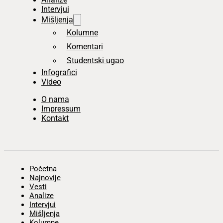
Intervjui
Mišljenja
Kolumne
Komentari
Studentski ugao
Infografici
Video
O nama
Impressum
Kontakt
Početna
Najnovije
Vesti
Analize
Intervjui
Mišljenja
Kolumne