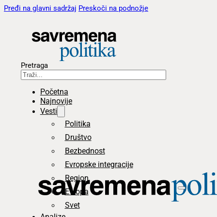
Pređi na glavni sadržaj
Preskoči na podnožje
Pretraga
Početna
Najnovije
Vesti
Politika
Društvo
Bezbednost
Evropske integracije
Region
Evropa
Svet
Analize