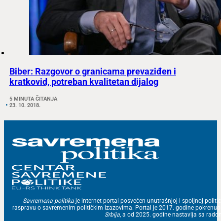
Biber: Razgovor o granicama prevaziđen i
kratkovid, potreban kvalitetan dijalog
5 MINUTA ČITANJA
23. 10. 2018.
Savremena politika
je internet portal posvećen unutrašnjoj i spoljnoj politic
raspravu o savremenim političkim izazovima. Portal je 2017. godine pokrenu
Srbija
, a od 2025. godine nastavlja sa ra