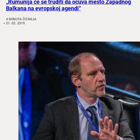
„Rumunija će se truditi da očuva mesto Zapadnog
Balkana na evropskoj agendi“
4 MINUTA ČITANJA
21. 02. 2019.