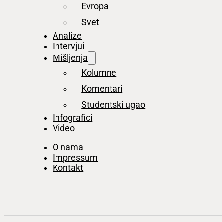
Evropa
Svet
Analize
Intervjui
Mišljenja
Kolumne
Komentari
Studentski ugao
Infografici
Video
O nama
Impressum
Kontakt