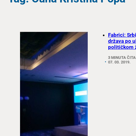
Fabrici: Srb
država po u
političkom 
3 MINUTA ČIT
07. 03. 2019.