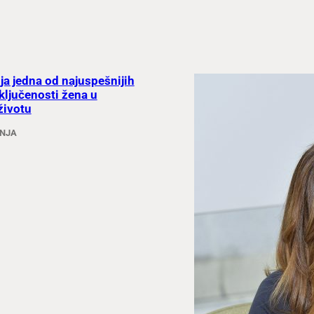
ija jedna od najuspešnijih
ključenosti žena u
životu
ANJA