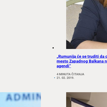
„Rumunija će se truditi da
mesto Zapadnog Balkana n
agendi“
4 MINUTA ČITANJA
21. 02. 2019.