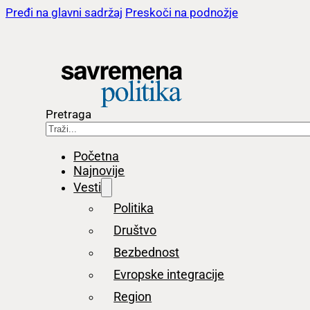
Pređi na glavni sadržaj
Preskoči na podnožje
Pretraga
Početna
Najnovije
Vesti
Politika
Društvo
Bezbednost
Evropske integracije
Region