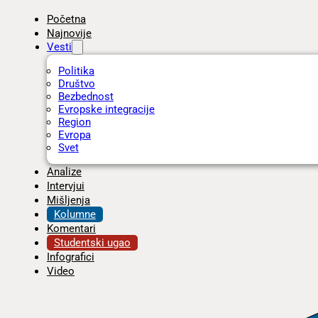
Početna
Najnovije
Vesti
Politika
Društvo
Bezbednost
Evropske integracije
Region
Evropa
Svet
Analize
Intervjui
Mišljenja
Kolumne
Komentari
Studentski ugao
Infografici
Video