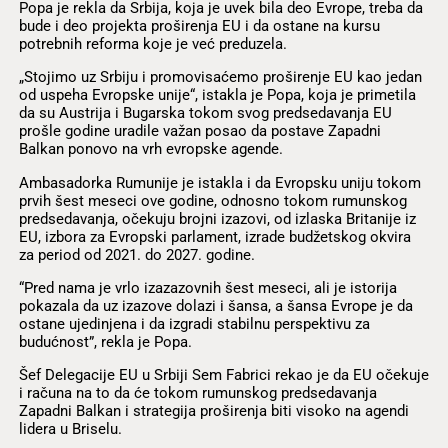
Popa je rekla da Srbija, koja je uvek bila deo Evrope, treba da
bude i deo projekta proširenja EU i da ostane na kursu
potrebnih reforma koje je već preduzela.
„Stojimo uz Srbiju i promovisaćemo proširenje EU kao jedan
od uspeha Evropske unije“, istakla je Popa, koja je primetila
da su Austrija i Bugarska tokom svog predsedavanja EU
prošle godine uradile važan posao da postave Zapadni
Balkan ponovo na vrh evropske agende.
Ambasadorka Rumunije je istakla i da Evropsku uniju tokom
prvih šest meseci ove godine, odnosno tokom rumunskog
predsedavanja, očekuju brojni izazovi, od izlaska Britanije iz
EU, izbora za Evropski parlament, izrade budžetskog okvira
za period od 2021. do 2027. godine.
“Pred nama je vrlo izazazovnih šest meseci, ali je istorija
pokazala da uz izazove dolazi i šansa, a šansa Evrope je da
ostane ujedinjena i da izgradi stabilnu perspektivu za
budućnost”, rekla je Popa.
Šef Delegacije EU u Srbiji Sem Fabrici rekao je da EU očekuje
i računa na to da će tokom rumunskog predsedavanja
Zapadni Balkan i strategija proširenja biti visoko na agendi
lidera u Briselu.