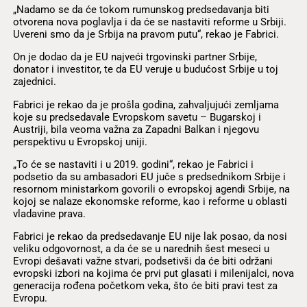
„Nadamo se da će tokom rumunskog predsedavanja biti
otvorena nova poglavlja i da će se nastaviti reforme u Srbiji.
Uvereni smo da je Srbija na pravom putu“, rekao je Fabrici.
On je dodao da je EU najveći trgovinski partner Srbije,
donator i investitor, te da EU veruje u budućost Srbije u toj
zajednici.
Fabrici je rekao da je prošla godina, zahvaljujući zemljama
koje su predsedavale Evropskom savetu – Bugarskoj i
Austriji, bila veoma važna za Zapadni Balkan i njegovu
perspektivu u Evropskoj uniji.
„To će se nastaviti i u 2019. godini“, rekao je Fabrici i
podsetio da su ambasadori EU juče s predsednikom Srbije i
resornom ministarkom govorili o evropskoj agendi Srbije, na
kojoj se nalaze ekonomske reforme, kao i reforme u oblasti
vladavine prava.
Fabrici je rekao da predsedavanje EU nije lak posao, da nosi
veliku odgovornost, a da će se u narednih šest meseci u
Evropi dešavati važne stvari, podsetivši da će biti održani
evropski izbori na kojima će prvi put glasati i milenijalci, nova
generacija rođena početkom veka, što će biti pravi test za
Evropu.