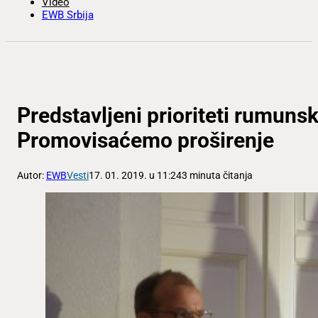
Video
EWB Srbija
Predstavljeni prioriteti rumun
Promovisaćemo proširenje
Autor:
EWB
Vesti
17. 01. 2019. u 11:24
3 minuta čitanja