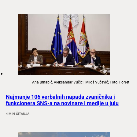
Ana Brnabić, Aleksandar Vučić i Miloš Vučević; Foto: FoNet
Najmanje 106 verbalnih napada zvaničnika i
funkcionera SNS-a na novinare i medije u julu
4 MIN ČITANJA