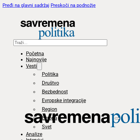
Pređi na glavni sadržaj
Preskoči na podnožje
Pretraga
Početna
Najnovije
Vesti
Politika
Društvo
Bezbednost
Evropske integracije
Region
Evropa
Svet
Analize