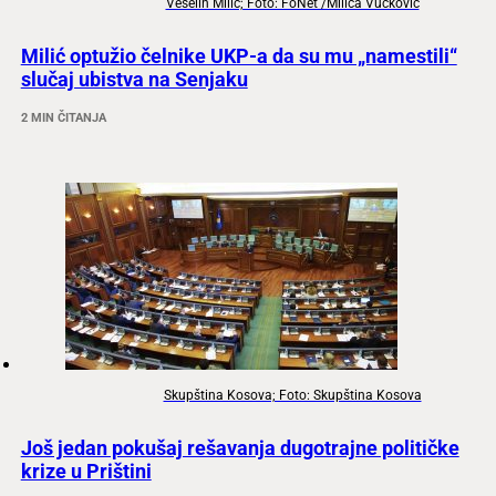
Veselin Milić; Foto: FoNet /Milica Vučković
Milić optužio čelnike UKP-a da su mu „namestili“
slučaj ubistva na Senjaku
2 MIN ČITANJA
Skupština Kosova; Foto: Skupština Kosova
Još jedan pokušaj rešavanja dugotrajne političke
krize u Prištini