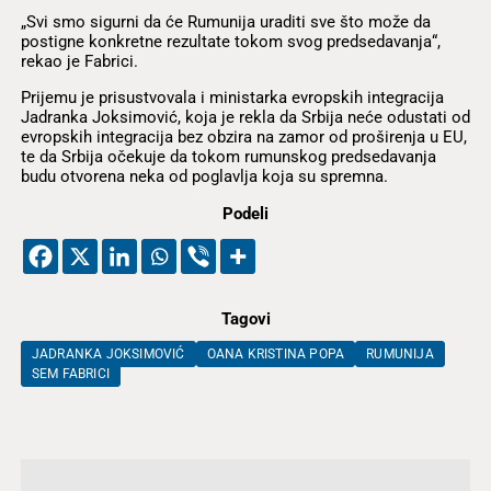
„Svi smo sigurni da će Rumunija uraditi sve što može da
postigne konkretne rezultate tokom svog predsedavanja“,
rekao je Fabrici.
Prijemu je prisustvovala i ministarka evropskih integracija
Jadranka Joksimović, koja je rekla da Srbija neće odustati od
evropskih integracija bez obzira na zamor od proširenja u EU,
te da Srbija očekuje da tokom rumunskog predsedavanja
budu otvorena neka od poglavlja koja su spremna.
Podeli
Tagovi
JADRANKA JOKSIMOVIĆ
OANA KRISTINA POPA
RUMUNIJA
SEM FABRICI