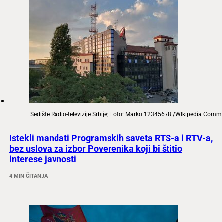
Sedište Radio-televizije Srbije; Foto: Marko 12345678 /WIkipedia Com
Istekli mandati Programskih saveta RTS-a i RTV-a,
bez uslova za izbor Poverenika koji bi štitio
interese javnosti
4 MIN ČITANJA