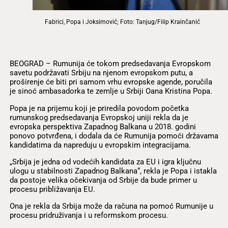
Fabrici, Popa i Joksimović; Foto: Tanjug/Filip Krainčanić
BEOGRAD – Rumunija će tokom predsedavanja Evropskom
savetu podržavati Srbiju na njenom evropskom putu, a
proširenje će biti pri samom vrhu evropske agende, poručila
je sinoć ambasadorka te zemlje u Srbiji Oana Kristina Popa.
Popa je na prijemu koji je priredila povodom početka
rumunskog predsedavanja Evropskoj uniji rekla da je
evropska perspektiva Zapadnog Balkana u 2018. godini
ponovo potvrđena, i dodala da će Rumunija pomoći državama
kandidatima da napreduju u evropskim integracijama.
„Srbija je jedna od vodećih kandidata za EU i igra ključnu
ulogu u stabilnosti Zapadnog Balkana“, rekla je Popa i istakla
da postoje velika očekivanja od Srbije da bude primer u
procesu približavanja EU.
Ona je rekla da Srbija može da računa na pomoć Rumunije u
procesu pridruživanja i u reformskom procesu.