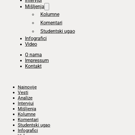
Intervjui
Mišljenja
Kolumne
Komentari
Studentski ugao
Infografici
Video
O nama
Impressum
Kontakt
Početna
Najnovije
Vesti
Analize
Intervjui
Mišljenja
Kolumne
Komentari
Studentski ugao
Infografici