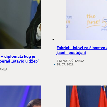
Fabrici: Uslovi za članstvo 
jasni i postojani
 – diplomata kog je
ograd „stavio u džep“
3 MINUTA ČITANJA
28. 07. 2021.
TANJA