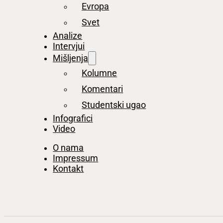
Evropa
Svet
Analize
Intervjui
Mišljenja
Kolumne
Komentari
Studentski ugao
Infografici
Video
O nama
Impressum
Kontakt