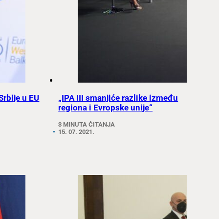
Srbije u EU
„IPA III smanjiće razlike između
regiona i Evropske unije“
3 MINUTA ČITANJA
15. 07. 2021.