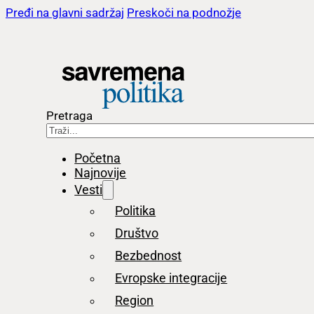
Pređi na glavni sadržaj
Preskoči na podnožje
Pretraga
Početna
Najnovije
Vesti
Politika
Društvo
Bezbednost
Evropske integracije
Region