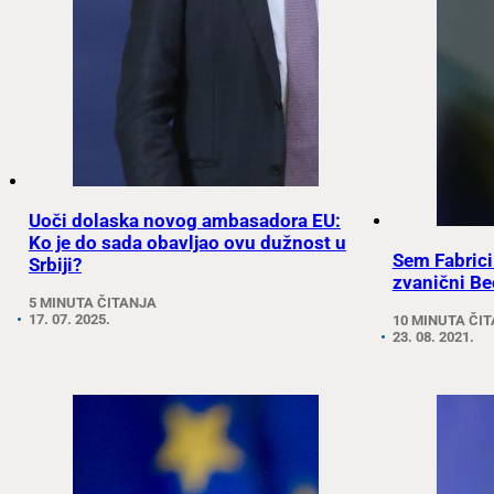
Uoči dolaska novog ambasadora EU:
Ko je do sada obavljao ovu dužnost u
Sem Fabrici
Srbiji?
zvanični Be
5 MINUTA ČITANJA
17. 07. 2025.
10 MINUTA ČI
23. 08. 2021.