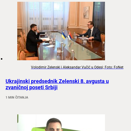
Volodimir Zelenski i Aleksandar Vučić u Odesi; Foto: FoNet
Ukrajinski predsednik Zelenski 8. avgusta u
zvaničnoj poseti Srbiji
1 MIN ČITANJA