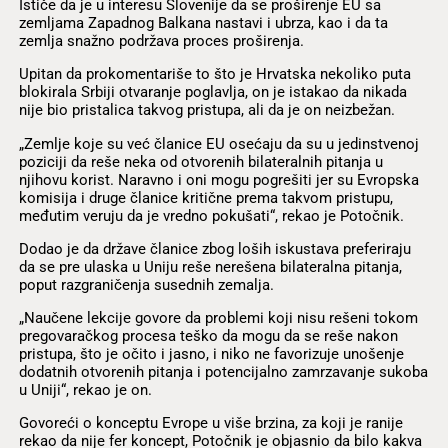
Ističe da je u interesu Slovenije da se proširenje EU sa
zemljama Zapadnog Balkana nastavi i ubrza, kao i da ta
zemlja snažno podržava proces proširenja.
Upitan da prokomentariše to što je Hrvatska nekoliko puta
blokirala Srbiji otvaranje poglavlja, on je istakao da nikada
nije bio pristalica takvog pristupa, ali da je on neizbežan.
„Zemlje koje su već članice EU osećaju da su u jedinstvenoj
poziciji da reše neka od otvorenih bilateralnih pitanja u
njihovu korist. Naravno i oni mogu pogrešiti jer su Evropska
komisija i druge članice kritične prema takvom pristupu,
međutim veruju da je vredno pokušati“, rekao je Potočnik.
Dodao je da države članice zbog loših iskustava preferiraju
da se pre ulaska u Uniju reše nerešena bilateralna pitanja,
poput razgraničenja susednih zemalja.
„Naučene lekcije govore da problemi koji nisu rešeni tokom
pregovaračkog procesa teško da mogu da se reše nakon
pristupa, što je očito i jasno, i niko ne favorizuje unošenje
dodatnih otvorenih pitanja i potencijalno zamrzavanje sukoba
u Uniji“, rekao je on.
Govoreći o konceptu Evrope u više brzina, za koji je ranije
rekao da nije fer koncept, Potočnik je objasnio da bilo kakva