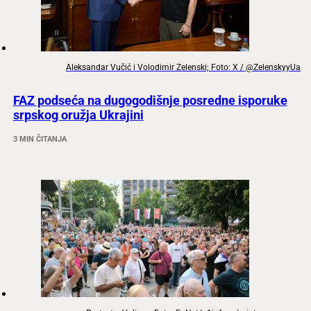
Aleksandar Vučić i Volodimir Zelenski; Foto: X / @ZelenskyyUa
FAZ podseća na dugogodišnje posredne isporuke
srpskog oružja Ukrajini
3 MIN ČITANJA