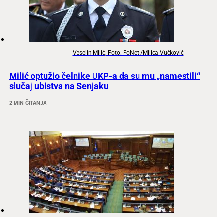
Veselin Milić; Foto: FoNet /Milica Vučković
Milić optužio čelnike UKP-a da su mu „namestili“
slučaj ubistva na Senjaku
2 MIN ČITANJA