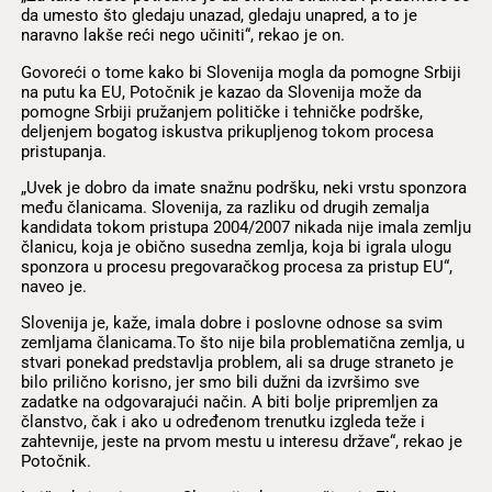
da umesto što gledaju unazad, gledaju unapred, a to je
naravno lakše reći nego učiniti“, rekao je on.
Govoreći o tome kako bi Slovenija mogla da pomogne Srbiji
na putu ka EU, Potočnik je kazao da Slovenija može da
pomogne Srbiji pružanjem političke i tehničke podrške,
deljenjem bogatog iskustva prikupljenog tokom procesa
pristupanja.
„Uvek je dobro da imate snažnu podršku, neki vrstu sponzora
među članicama. Slovenija, za razliku od drugih zemalja
kandidata tokom pristupa 2004/2007 nikada nije imala zemlju
članicu, koja je obično susedna zemlja, koja bi igrala ulogu
sponzora u procesu pregovaračkog procesa za pristup EU“,
naveo je.
Slovenija je, kaže, imala dobre i poslovne odnose sa svim
zemljama članicama.To što nije bila problematična zemlja, u
stvari ponekad predstavlja problem, ali sa druge straneto je
bilo prilično korisno, jer smo bili dužni da izvršimo sve
zadatke na odgovarajući način. A biti bolje pripremljen za
članstvo, čak i ako u određenom trenutku izgleda teže i
zahtevnije, jeste na prvom mestu u interesu države“, rekao je
Potočnik.