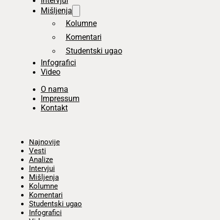
Intervjui
Mišljenja
Kolumne
Komentari
Studentski ugao
Infografici
Video
O nama
Impressum
Kontakt
Početna
Najnovije
Vesti
Analize
Intervjui
Mišljenja
Kolumne
Komentari
Studentski ugao
Infografici