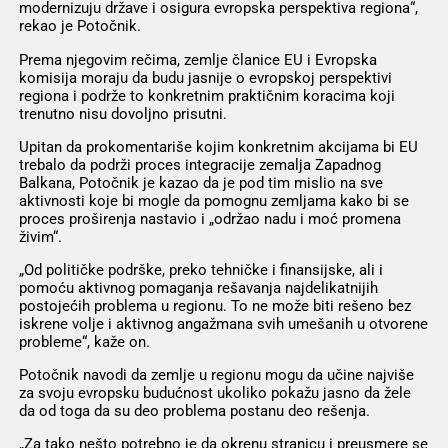
modernizuju države i osigura evropska perspektiva regiona“,
rekao je Potočnik.
Prema njegovim rečima, zemlje članice EU i Evropska
komisija moraju da budu jasnije o evropskoj perspektivi
regiona i podrže to konkretnim praktičnim koracima koji
trenutno nisu dovoljno prisutni.
Upitan da prokomentariše kojim konkretnim akcijama bi EU
trebalo da podrži proces integracije zemalja Zapadnog
Balkana, Potočnik je kazao da je pod tim mislio na sve
aktivnosti koje bi mogle da pomognu zemljama kako bi se
proces proširenja nastavio i „održao nadu i moć promena
živim“.
„Od političke podrške, preko tehničke i finansijske, ali i
pomoću aktivnog pomaganja rešavanja najdelikatnijih
postojećih problema u regionu. To ne može biti rešeno bez
iskrene volje i aktivnog angažmana svih umešanih u otvorene
probleme“, kaže on.
Potočnik navodi da zemlje u regionu mogu da učine najviše
za svoju evropsku budućnost ukoliko pokažu jasno da žele
da od toga da su deo problema postanu deo rešenja.
„Za tako nešto potrebno je da okrenu stranicu i preusmere se