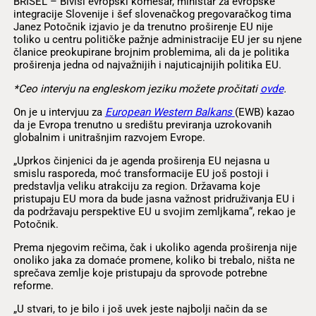
BRISEL – Biviši evropski komesar, ministar za evropske
integracije Slovenije i šef slovenačkog pregovaračkog tima
Janez Potočnik izjavio je da trenutno proširenje EU nije
toliko u centru političke pažnje administracije EU jer su njene
članice preokupirane brojnim problemima, ali da je politika
proširenja jedna od najvažnijih i najuticajnijih politika EU.
*Ceo intervju na engleskom jeziku možete pročitati
ovde
.
On je u intervjuu za
European Western Balkans
(EWB) kazao
da je Evropa trenutno u središtu previranja uzrokovanih
globalnim i unitrašnjim razvojem Evrope.
„Uprkos činjenici da je agenda proširenja EU nejasna u
smislu rasporeda, moć transformacije EU još postoji i
predstavlja veliku atrakciju za region. Državama koje
pristupaju EU mora da bude jasna važnost pridruživanja EU i
da podržavaju perspektive EU u svojim zemljkama“, rekao je
Potočnik.
Prema njegovim rečima, čak i ukoliko agenda proširenja nije
onoliko jaka za domaće promene, koliko bi trebalo, ništa ne
sprečava zemlje koje pristupaju da sprovode potrebne
reforme.
„U stvari, to je bilo i još uvek jeste najbolji način da se