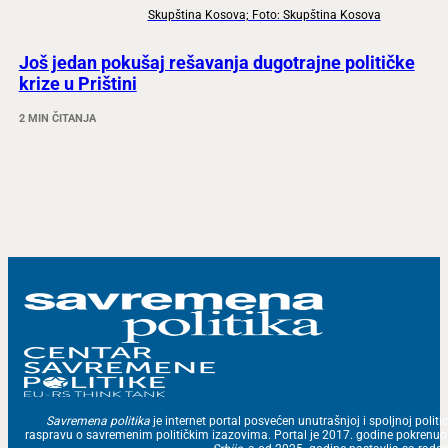
Skupština Kosova; Foto: Skupština Kosova
Još jedan pokušaj rešavanja dugotrajne političke
krize u Prištini
2 MIN ČITANJA
Savremena politika
je internet portal posvećen unutrašnjoj i spoljnoj politic
raspravu o savremenim političkim izazovima. Portal je 2017. godine pokrenu