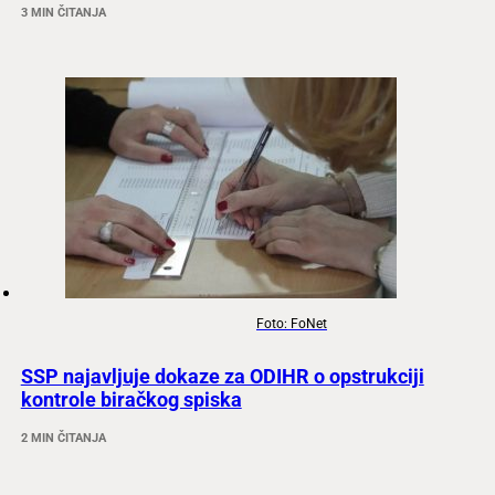
3 MIN ČITANJA
Foto: FoNet
SSP najavljuje dokaze za ODIHR o opstrukciji
kontrole biračkog spiska
2 MIN ČITANJA