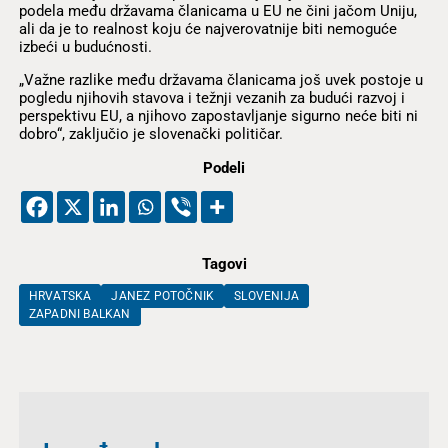
podela među državama članicama u EU ne čini jačom Uniju,
ali da je to realnost koju će najverovatnije biti nemoguće
izbeći u budućnosti.
„Važne razlike među državama članicama još uvek postoje u
pogledu njihovih stavova i težnji vezanih za budući razvoj i
perspektivu EU, a njihovo zapostavljanje sigurno neće biti ni
dobro“, zaključio je slovenački političar.
Podeli
Tagovi
HRVATSKA
JANEZ POTOČNIK
SLOVENIJA
ZAPADNI BALKAN