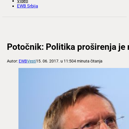
Video
EWB Srbija
Potočnik: Politika proširenja je
Autor:
EWB
Vesti
15. 06. 2017. u 11:50
4 minuta čitanja