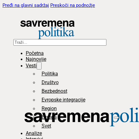
Pređi na glavni sadržaj
Preskoči na podnožje
Pretraga
Početna
Najnovije
Vesti
Politika
Društvo
Bezbednost
Evropske integracije
Region
Evropa
Svet
Analize