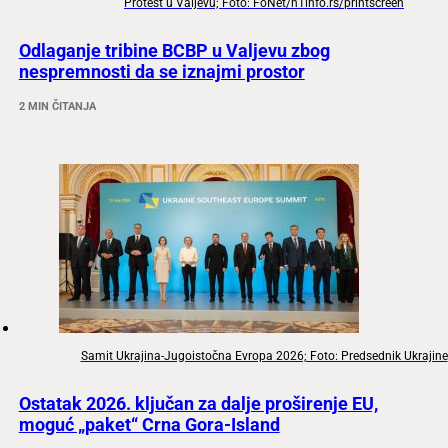
Protest u Valjevu; Foto: FoNet/n1info.rs/printscreen
Odlaganje tribine BCBP u Valjevu zbog
nespremnosti da se iznajmi prostor
2 MIN ČITANJA
Samit Ukrajina-Jugoistočna Evropa 2026; Foto: Predsednik Ukrajine
Ostatak 2026. ključan za dalje proširenje EU,
moguć „paket“ Crna Gora-Island