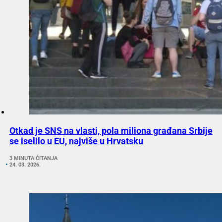
Otkad je SNS na vlasti, pola miliona građana Srbije
se iselilo u EU, najviše u Hrvatsku
3 MINUTA ČITANJA
24. 03. 2026.