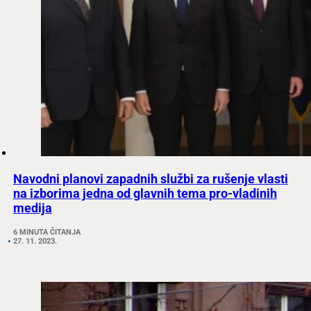
Navodni planovi zapadnih službi za rušenje vlasti
na izborima jedna od glavnih tema pro-vladinih
medija
6 MINUTA ČITANJA
27. 11. 2023.