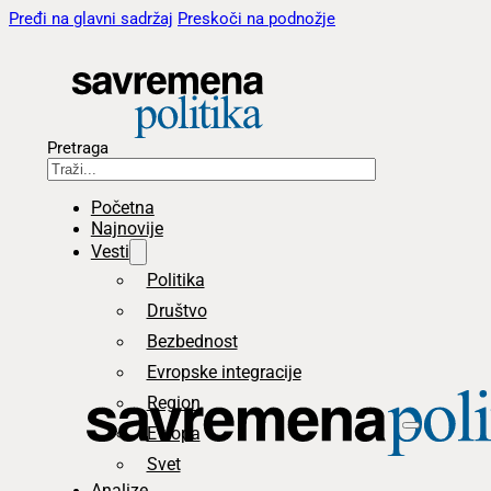
Pređi na glavni sadržaj
Preskoči na podnožje
Pretraga
Početna
Najnovije
Vesti
Politika
Društvo
Bezbednost
Evropske integracije
Region
Evropa
Svet
Analize