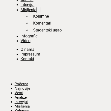
Intervjui
Mišljenja
Kolumne
Komentari
Studentski ugao
Infografici
Video
O nama
Impressum
Kontakt
Početna
Najnovije
Vesti
Analize
Intervjui
Mišljenja
Kolumne