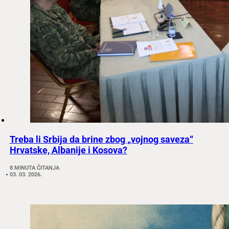
Treba li Srbija da brine zbog „vojnog saveza“
Hrvatske, Albanije i Kosova?
8 MINUTA ČITANJA
03. 03. 2026.