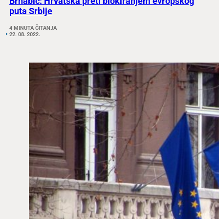
Brnabić: Hrvatska preti blokiranjem evropskog
puta Srbije
4 MINUTA ČITANJA
22. 08. 2022.