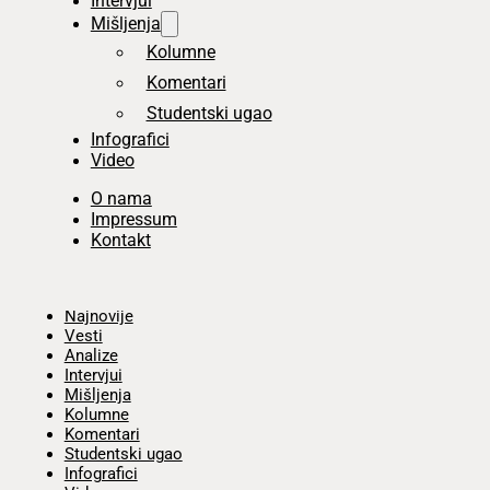
Intervjui
Mišljenja
Kolumne
Komentari
Studentski ugao
Infografici
Video
O nama
Impressum
Kontakt
Početna
Najnovije
Vesti
Analize
Intervjui
Mišljenja
Kolumne
Komentari
Studentski ugao
Infografici