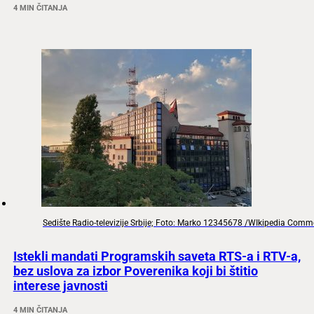
4 MIN ČITANJA
Sedište Radio-televizije Srbije; Foto: Marko 12345678 /WIkipedia Com
Istekli mandati Programskih saveta RTS-a i RTV-a,
bez uslova za izbor Poverenika koji bi štitio
interese javnosti
4 MIN ČITANJA