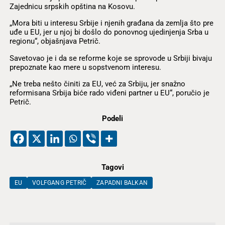
Zajednicu srpskih opština na Kosovu.
„Mora biti u interesu Srbije i njenih građana da zemlja što pre
uđe u EU, jer u njoj bi došlo do ponovnog ujedinjenja Srba u
regionu“, objašnjava Petrič.
Savetovao je i da se reforme koje se sprovode u Srbiji bivaju
prepoznate kao mere u sopstvenom interesu.
„Ne treba nešto činiti za EU, već za Srbiju, jer snažno
reformisana Srbija biće rado viđeni partner u EU“, poručio je
Petrič.
Podeli
Tagovi
EU
VOLFGANG PETRIČ
ZAPADNI BALKAN