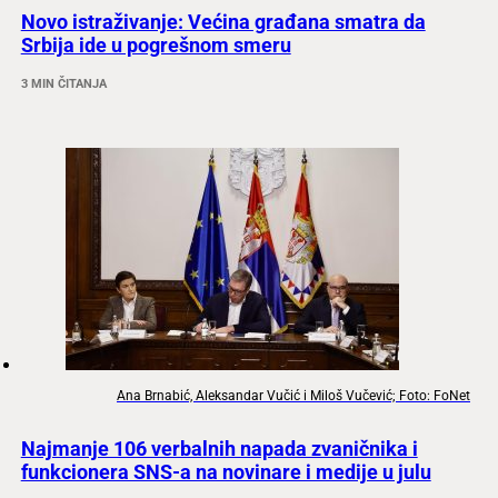
Novo istraživanje: Većina građana smatra da
Srbija ide u pogrešnom smeru
3 MIN ČITANJA
Ana Brnabić, Aleksandar Vučić i Miloš Vučević; Foto: FoNet
Najmanje 106 verbalnih napada zvaničnika i
funkcionera SNS-a na novinare i medije u julu