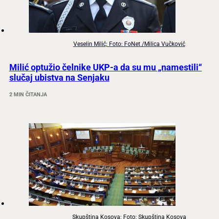
Veselin Milić; Foto: FoNet /Milica Vučković
Milić optužio čelnike UKP-a da su mu „namestili“
slučaj ubistva na Senjaku
2 MIN ČITANJA
Skupština Kosova; Foto: Skupština Kosova