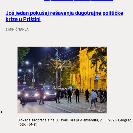
Još jedan pokušaj rešavanja dugotrajne političke
krize u Prištini
2 MIN ČITANJA
Blokada saobraćaja na Bulevaru kralja Aleksandra, 2. jul 2025, Beograd;
Foto: FoNet