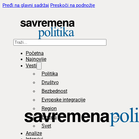
Pređi na glavni sadržaj
Preskoči na podnožje
Pretraga
Početna
Najnovije
Vesti
Politika
Društvo
Bezbednost
Evropske integracije
Region
Evropa
Svet
Analize