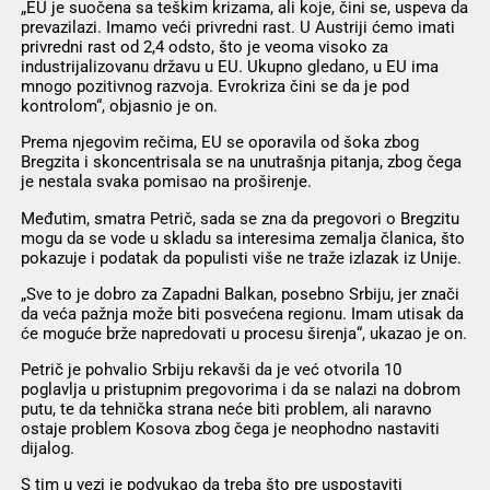
„EU je suočena sa teškim krizama, ali koje, čini se, uspeva da
prevazilazi. Imamo veći privredni rast. U Austriji ćemo imati
privredni rast od 2,4 odsto, što je veoma visoko za
industrijalizovanu državu u EU. Ukupno gledano, u EU ima
mnogo pozitivnog razvoja. Evrokriza čini se da je pod
kontrolom“, objasnio je on.
Prema njegovim rečima, EU se oporavila od šoka zbog
Bregzita i skoncentrisala se na unutrašnja pitanja, zbog čega
je nestala svaka pomisao na proširenje.
Međutim, smatra Petrič, sada se zna da pregovori o Bregzitu
mogu da se vode u skladu sa interesima zemalja članica, što
pokazuje i podatak da populisti više ne traže izlazak iz Unije.
„Sve to je dobro za Zapadni Balkan, posebno Srbiju, jer znači
da veća pažnja može biti posvećena regionu. Imam utisak da
će moguće brže napredovati u procesu širenja“, ukazao je on.
Petrič je pohvalio Srbiju rekavši da je već otvorila 10
poglavlja u pristupnim pregovorima i da se nalazi na dobrom
putu, te da tehnička strana neće biti problem, ali naravno
ostaje problem Kosova zbog čega je neophodno nastaviti
dijalog.
S tim u vezi je podvukao da treba što pre uspostaviti