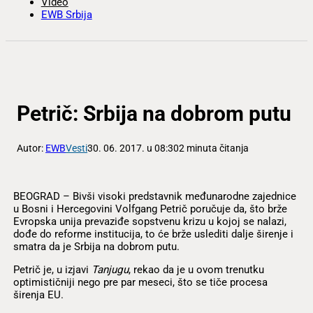
Video
EWB Srbija
Petrič: Srbija na dobrom putu
Autor:
EWB
Vesti
30. 06. 2017. u 08:30
2 minuta čitanja
BEOGRAD – Bivši visoki predstavnik međunarodne zajednice
u Bosni i Hercegovini Volfgang Petrič poručuje da, što brže
Evropska unija prevaziđe sopstvenu krizu u kojoj se nalazi,
dođe do reforme institucija, to će brže uslediti dalje širenje i
smatra da je Srbija na dobrom putu.
Petrič je, u izjavi
Tanjugu
, rekao da je u ovom trenutku
optimističniji nego pre par meseci, što se tiče procesa
širenja EU.