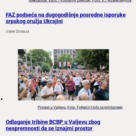
Aleksandar Vučić i Volodimir Zelenski; Foto: X / @ZelenskyyUa
FAZ podseća na dugogodišnje posredne isporuke
srpskog oružja Ukrajini
3 MIN ČITANJA
Protest u Valjevu; Foto: FoNet/n1info.rs/printscreen
Odlaganje tribine BCBP u Valjevu zbog
nespremnosti da se iznajmi prostor