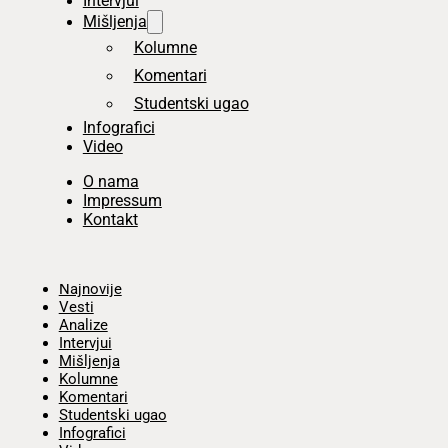
Intervjui
Mišljenja
Kolumne
Komentari
Studentski ugao
Infografici
Video
O nama
Impressum
Kontakt
Početna
Najnovije
Vesti
Analize
Intervjui
Mišljenja
Kolumne
Komentari
Studentski ugao
Infografici