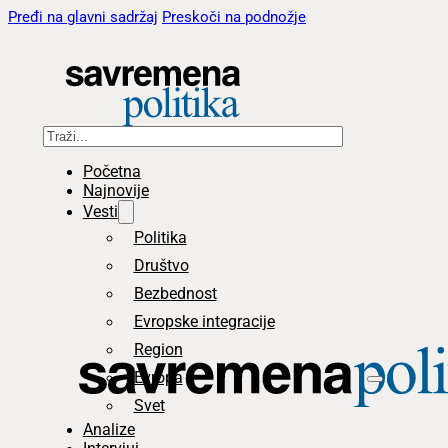
Pređi na glavni sadržaj
Preskoči na podnožje
Pretraga
Početna
Najnovije
Vesti
Politika
Društvo
Bezbednost
Evropske integracije
Region
Evropa
Svet
Analize