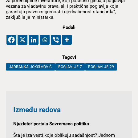
za potencijalne investitore, koji posebno gledaju poglavlja
vezana za vladavinu prava, ali i praktična poglavlja koja
garantuju pravnu sigurnost i ujednačenost standarda“,
zaključila je ministarka.
Podeli
Tagovi
JADRANKA JOKSIMOVIĆ
POGLAVLJE 7
POGLAVLJE-29
Između redova
Njuzleter portala Savremena politika
Šta je iza vesti koje oblikuju sadašnjost? Jednom