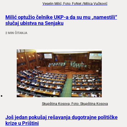
Veselin Milić; Foto: FoNet /Milica Vučković
Milić optužio čelnike UKP-a da su mu „namestili“
slučaj ubistva na Senjaku
2 MIN ČITANJA
Skupština Kosova; Foto: Skupština Kosova
Još jedan pokušaj rešavanja dugotrajne političke
krize u Prištini