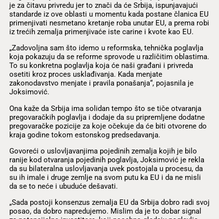
je za čitavu privredu jer to znači da će Srbija, ispunjavajući
standarde iz ove oblasti u momentu kada postane članica EU
primenjivati nesmetano kretanje roba unutar EU, a prema robi
iz trećih zemalja primenjivaće iste carine i kvote kao EU.
„Zadovoljna sam što idemo u reformska, tehnička poglavlja
koja pokazuju da se reforme sprovode u različitim oblastima.
To su konkretna poglavlja koja će naši građani i privreda
osetiti kroz proces usklađivanja. Kada menjate
zakonodavstvo menjate i pravila ponašanja“, pojasnila je
Joksimović.
Ona kaže da Srbija ima solidan tempo što se tiče otvaranja
pregovaračkih poglavlja i dodaje da su pripremljene dodatne
pregovaračke pozicije za koje očekuje da će biti otvorene do
kraja godine tokom estonskog predsedavanja.
Govoreći o uslovljavanjima pojedinih zemalja kojih je bilo
ranije kod otvaranja pojedinih poglavlja, Joksimović je rekla
da su bilateralna uslovljavanja uvek postojala u procesu, da
su ih imale i druge zemlje na svom putu ka EU i da ne misli
da se to neće i ubuduće dešavati.
„Sada postoji konsenzus zemalja EU da Srbija dobro radi svoj
posao, da dobro napredujemo. Mislim da je to dobar signal