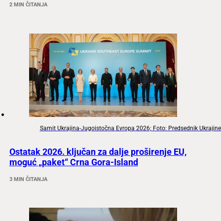
2 MIN ČITANJA
Samit Ukrajina-Jugoistočna Evropa 2026; Foto: Predsednik Ukrajine
Ostatak 2026. ključan za dalje proširenje EU,
moguć „paket“ Crna Gora-Island
3 MIN ČITANJA