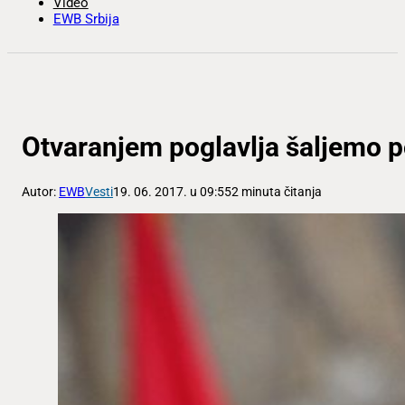
Video
EWB Srbija
Otvaranjem poglavlja šaljemo p
Autor:
EWB
Vesti
19. 06. 2017. u 09:55
2 minuta čitanja