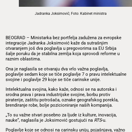
Jadranka Joksimović; Foto: Kabinet ministra
BEOGRAD – Ministarka bez portfelja zadužena za evropske
integracije Jadranka Joksimović kaže da sutrašnjim
otvaranjem još dva poglavlja u pregovorima sa EU Srbija
šalje poruku da je stabilna zemlja koja sprovodi reforme u
raznim oblastima.
Ona je naglasila se otvaraju dva vrlo važna poglavlja,
poglavlje sedam koje se tiče poglavlje 7 o pravu intelektualne
svojine i poglavlje 29 koje se tiče carinske unije.
Intelektualna svojina, kako kaže, odnosi se na autorska i
srodna prava i prava industrijske svojine, borbu protiv
piraterije, zaštitu potrošača, oznake geografskog porekla,
brendiranje robe, bolje pozicioniranje naših kompanija.
„To su važne stvari posebno za ljude iz kulture, inovacija,
nauke“, naglasila je Joksimović gostujući na
RTS
-u.
Poglavlje koje se odnosi na carinsku uniju, pojašnjava, važno