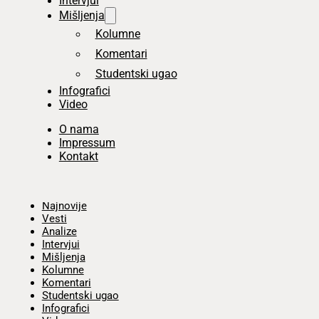
Intervjui
Mišljenja
Kolumne
Komentari
Studentski ugao
Infografici
Video
O nama
Impressum
Kontakt
Početna
Najnovije
Vesti
Analize
Intervjui
Mišljenja
Kolumne
Komentari
Studentski ugao
Infografici