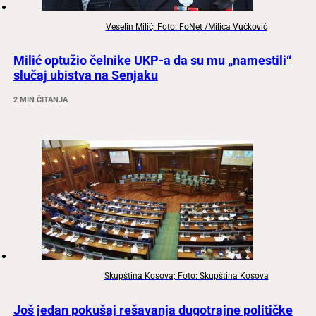
Veselin Milić; Foto: FoNet /Milica Vučković
Milić optužio čelnike UKP-a da su mu „namestili“
slučaj ubistva na Senjaku
2 MIN ČITANJA
Skupština Kosova; Foto: Skupština Kosova
Još jedan pokušaj rešavanja dugotrajne političke