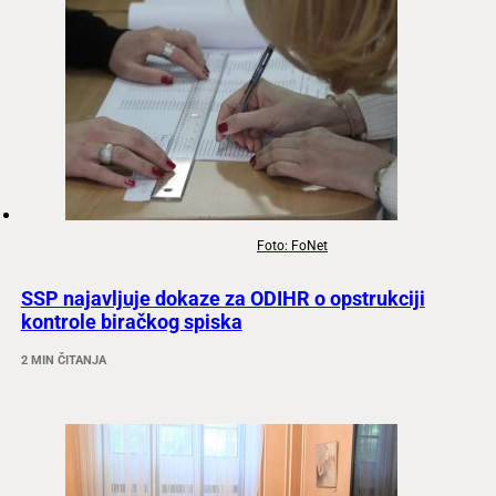
Foto: FoNet
SSP najavljuje dokaze za ODIHR o opstrukciji
kontrole biračkog spiska
2 MIN ČITANJA