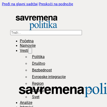
Pređi na glavni sadržaj
Preskoči na podnožje
Pretraga
Početna
Najnovije
Vesti
Politika
Društvo
Bezbednost
Evropske integracije
Region
Evropa
Svet
Analize