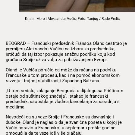
Kristin Moro i Aleksandar Vučić; Foto: Tanjug / Rade Prelić
BEOGRAD – Francuski predsednik Fransoa Oland čestitao je
premijeru Aleksandru Vučiću na izboru za predsednika,
ističući da taj izbor pokazuje snažnu podršku koju kod
građana Srbije uživa volja za približavanjem Evropi.
Oland je Vučiću poručio da može da računa na podršku
Francuske u tom procesu, kao i na pomoć ekonomskom
razvoju i trajnoj stabilizaciji Zapadnog Balkana.
„U tom smislu, zalaganje Beograda u dijalogu sa Prištinom
ostaje od suštinskog značaja“, istakao je francuski
predsednik, saopštila je vladina kancelarija za saradnju s
medijima.
Navodeći da su veze Srbije i Francuske su davnašnje i
duboke, Oland je naglasio da je zvanična poseta u kojoj je
Vučić boravio u Francuskoj u septembru prošle godine
omogućila da te veze još više ojačaju.