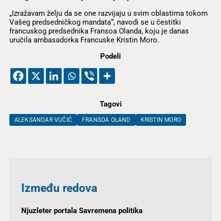
„Izražavam želju da se one razvijaju u svim oblastima tokom
Vašeg predsedničkog mandata“, navodi se u čestitki
francuskog predsednika Fransoa Olanda, koju je danas
uručila ambasadorka Francuske Kristin Moro.
Podeli
Tagovi
ALEKSANDAR VUČIĆ
FRANSOA OLAND
KRISTIN MORO
Između redova
Njuzleter portala Savremena politika