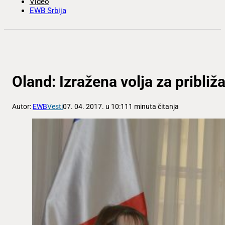
Video
EWB Srbija
Oland: Izražena volja za pribli
Autor:
EWB
Vesti
07. 04. 2017. u 10:11
1 minuta čitanja