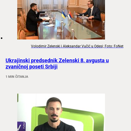
Volodimir Zelenski i Aleksandar Vučić u Odesi; Foto: FoNet
Ukrajinski predsednik Zelenski 8. avgusta u
zvaničnoj poseti Srbiji
1 MIN ČITANJA