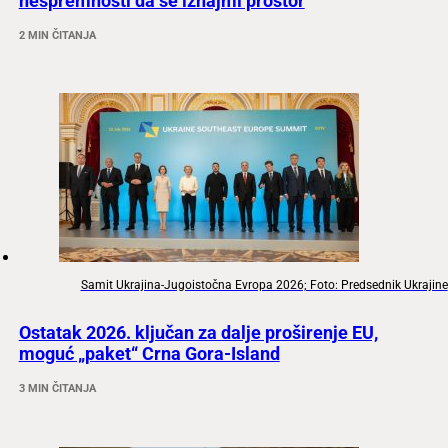
nespremnosti da se iznajmi prostor
2 MIN ČITANJA
Samit Ukrajina-Jugoistočna Evropa 2026; Foto: Predsednik Ukrajine
Ostatak 2026. ključan za dalje proširenje EU,
moguć „paket“ Crna Gora-Island
3 MIN ČITANJA