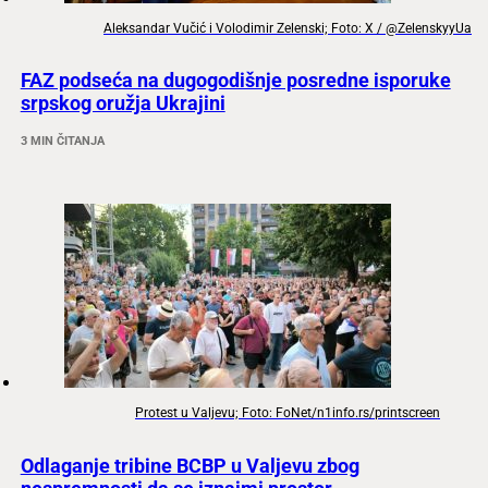
Aleksandar Vučić i Volodimir Zelenski; Foto: X / @ZelenskyyUa
FAZ podseća na dugogodišnje posredne isporuke
srpskog oružja Ukrajini
3 MIN ČITANJA
Protest u Valjevu; Foto: FoNet/n1info.rs/printscreen
Odlaganje tribine BCBP u Valjevu zbog