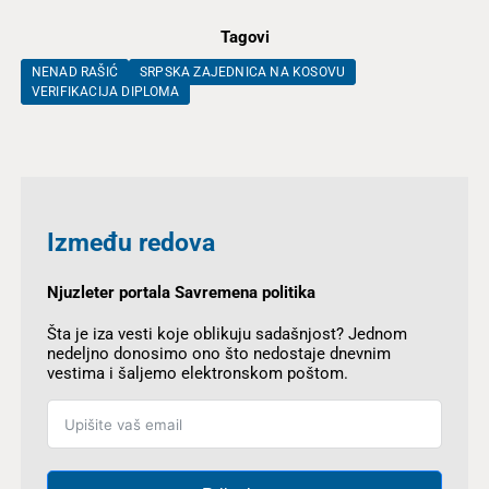
Tagovi
NENAD RAŠIĆ
SRPSKA ZAJEDNICA NA KOSOVU
VERIFIKACIJA DIPLOMA
Između redova
Njuzleter portala Savremena politika
Šta je iza vesti koje oblikuju sadašnjost? Jednom
nedeljno donosimo ono što nedostaje dnevnim
vestima i šaljemo elektronskom poštom.