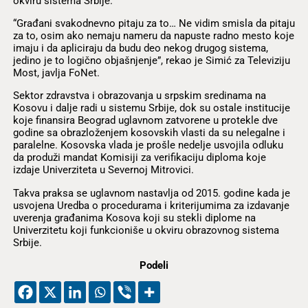
okviru sistema Srbije.
“Građani svakodnevno pitaju za to… Ne vidim smisla da pitaju
za to, osim ako nemaju nameru da napuste radno mesto koje
imaju i da apliciraju da budu deo nekog drugog sistema,
jedino je to logično objašnjenje”, rekao je Simić za Televiziju
Most, javlja FoNet.
Sektor zdravstva i obrazovanja u srpskim sredinama na
Kosovu i dalje radi u sistemu Srbije, dok su ostale institucije
koje finansira Beograd uglavnom zatvorene u protekle dve
godine sa obrazloženjem kosovskih vlasti da su nelegalne i
paralelne. Kosovska vlada je prošle nedelje usvojila odluku
da produži mandat Komisiji za verifikaciju diploma koje
izdaje Univerziteta u Severnoj Mitrovici.
Takva praksa se uglavnom nastavlja od 2015. godine kada je
usvojena Uredba o procedurama i kriterijumima za izdavanje
uverenja građanima Kosova koji su stekli diplome na
Univerzitetu koji funkcioniše u okviru obrazovnog sistema
Srbije.
Podeli