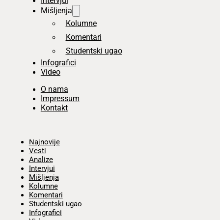
Intervjui
Mišljenja
Kolumne
Komentari
Studentski ugao
Infografici
Video
O nama
Impressum
Kontakt
Početna
Najnovije
Vesti
Analize
Intervjui
Mišljenja
Kolumne
Komentari
Studentski ugao
Infografici