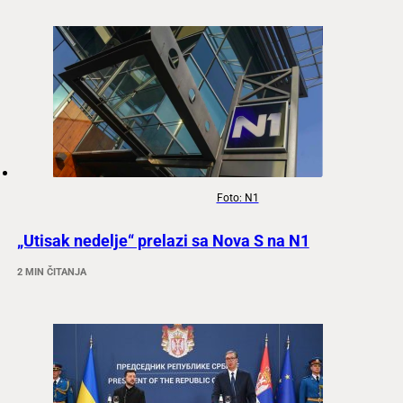
Foto: N1
„Utisak nedelje“ prelazi sa Nova S na N1
2 MIN ČITANJA