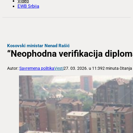
Video
EWB Srbija
Kosovski ministar Nenad Rašić
“Neophodna verifikacija diplo
Autor:
Savremena politika
Vesti
27. 03. 2026. u 11:39
2 minuta čitanja