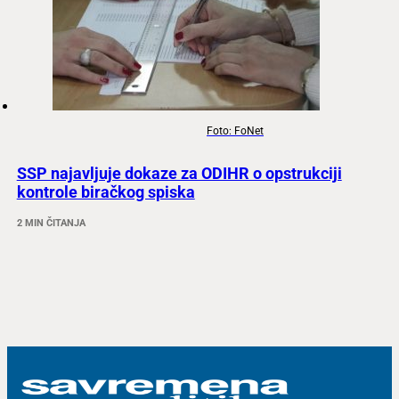
Foto: FoNet
SSP najavljuje dokaze za ODIHR o opstrukciji
kontrole biračkog spiska
2 MIN ČITANJA