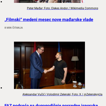
Peter Mađar; Foto: Elekes Andor / Wikimedia Commons
„Filmski“ medeni mesec nove mađarske vlade
8 MIN ČITANJA
Aleksandar Vučić i Volodimir Zelenski; Foto: X / @ZelenskyyUa
FAZ podseća na dugogodišnje posredne isporuke