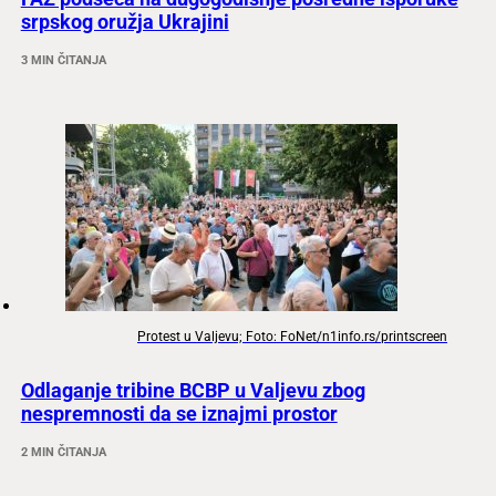
srpskog oružja Ukrajini
3 MIN ČITANJA
Protest u Valjevu; Foto: FoNet/n1info.rs/printscreen
Odlaganje tribine BCBP u Valjevu zbog
nespremnosti da se iznajmi prostor
2 MIN ČITANJA