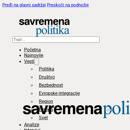
Pređi na glavni sadržaj
Preskoči na podnožje
Pretraga
Početna
Najnovije
Vesti
Politika
Društvo
Bezbednost
Evropske integracije
Region
Evropa
Svet
Analize