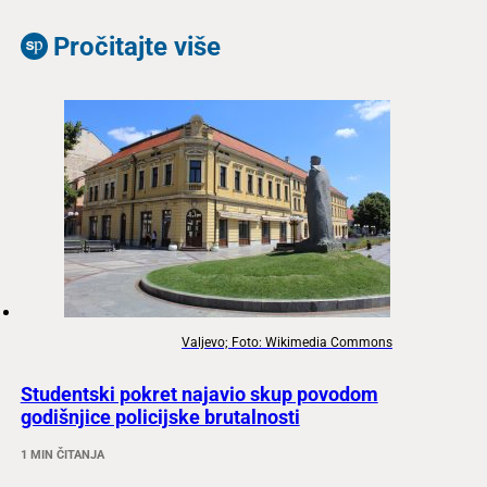
Pročitajte više
Valjevo; Foto: Wikimedia Commons
Studentski pokret najavio skup povodom
godišnjice policijske brutalnosti
1 MIN ČITANJA