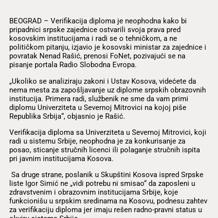
BEOGRAD – Verifikacija diploma je neophodna kako bi
pripadnici srpske zajednice ostvarili svoja prava pred
kosovskim institucijama i radi se o tehničkom, a ne
političkom pitanju, izjavio je kosovski ministar za zajednice i
povratak Nenad Rašić, prenosi FoNet, pozivajući se na
pisanje portala Radio Slobodna Evropa.
„Ukoliko se analiziraju zakoni i Ustav Kosova, videćete da
nema mesta za zapošljavanje uz diplome srpskih obrazovnih
institucija. Primera radi, službenik ne sme da vam primi
diplomu Univerziteta u Severnoj Mitrovici na kojoj piše
Republika Srbija“, objasnio je Rašić.
Verifikacija diploma sa Univerziteta u Severnoj Mitrovici, koji
radi u sistemu Srbije, neophodna je za konkurisanje za
posao, sticanje stručnih licenci ili polaganje stručnih ispita
pri javnim institucijama Kosova.
Sa druge strane, poslanik u Skupštini Kosova ispred Srpske
liste Igor Simić ne „vidi potrebu ni smisao“ da zaposleni u
zdravstvenim i obrazovnim institucijama Srbije, koje
funkcionišu u srpskim sredinama na Kosovu, podnesu zahtev
za verifikaciju diploma jer imaju rešen radno-pravni status u