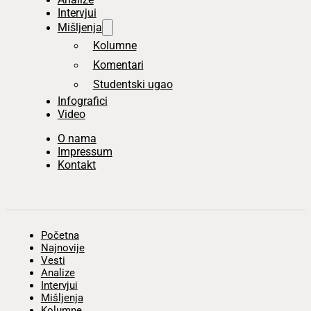
Intervjui
Mišljenja
Kolumne
Komentari
Studentski ugao
Infografici
Video
O nama
Impressum
Kontakt
Početna
Najnovije
Vesti
Analize
Intervjui
Mišljenja
Kolumne