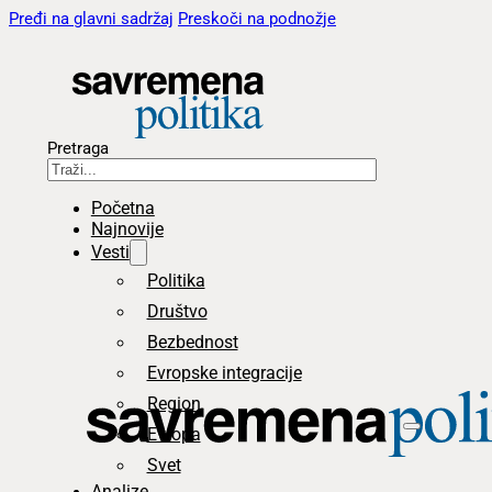
Pređi na glavni sadržaj
Preskoči na podnožje
Pretraga
Početna
Najnovije
Vesti
Politika
Društvo
Bezbednost
Evropske integracije
Region
Evropa
Svet
Analize