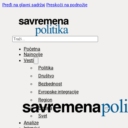
Pređi na glavni sadržaj
Preskoči na podnožje
Pretraga
Početna
Najnovije
Vesti
Politika
Društvo
Bezbednost
Evropske integracije
Region
Evropa
Svet
Analize