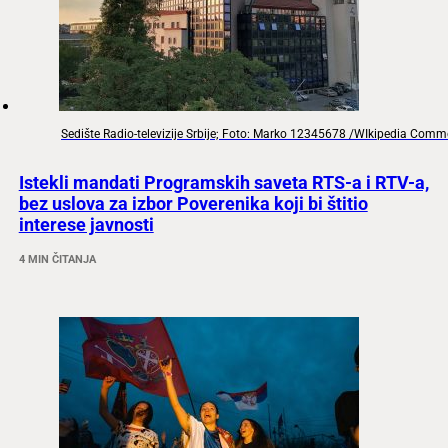
Sedište Radio-televizije Srbije; Foto: Marko 12345678 /WIkipedia Com
Istekli mandati Programskih saveta RTS-a i RTV-a,
bez uslova za izbor Poverenika koji bi štitio
interese javnosti
4 MIN ČITANJA