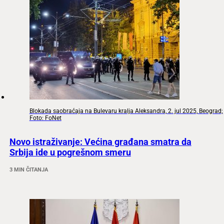
Blokada saobraćaja na Bulevaru kralja Aleksandra, 2. jul 2025, Beograd;
Foto: FoNet
Novo istraživanje: Većina građana smatra da
Srbija ide u pogrešnom smeru
3 MIN ČITANJA