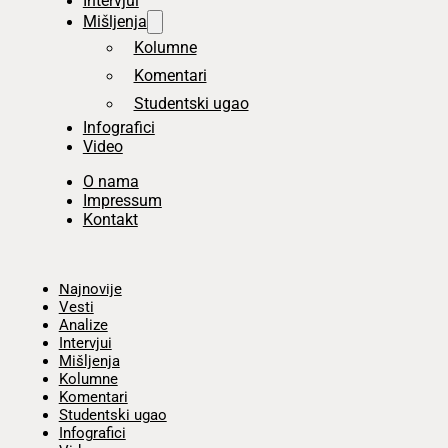
Intervjui
Mišljenja
Kolumne
Komentari
Studentski ugao
Infografici
Video
O nama
Impressum
Kontakt
Početna
Najnovije
Vesti
Analize
Intervjui
Mišljenja
Kolumne
Komentari
Studentski ugao
Infografici