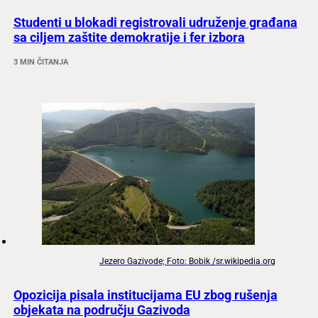
Studenti u blokadi registrovali udruženje građana
sa ciljem zaštite demokratije i fer izbora
3 MIN ČITANJA
Jezero Gazivode; Foto: Bobik /sr.wikipedia.org
Opozicija pisala institucijama EU zbog rušenja
objekata na području Gazivoda