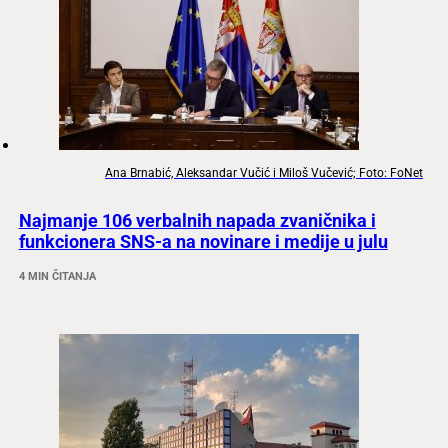
Ana Brnabić, Aleksandar Vučić i Miloš Vučević; Foto: FoNet
Najmanje 106 verbalnih napada zvaničnika i
funkcionera SNS-a na novinare i medije u julu
4 MIN ČITANJA