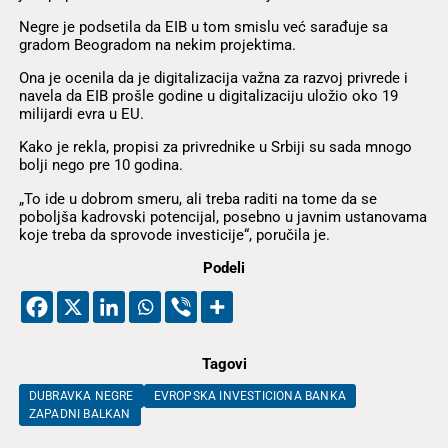
Negre je podsetila da EIB u tom smislu već sarađuje sa
gradom Beogradom na nekim projektima.
Ona je ocenila da je digitalizacija važna za razvoj privrede i
navela da EIB prošle godine u digitalizaciju uložio oko 19
milijardi evra u EU.
Kako je rekla, propisi za privrednike u Srbiji su sada mnogo
bolji nego pre 10 godina.
„To ide u dobrom smeru, ali treba raditi na tome da se
poboljša kadrovski potencijal, posebno u javnim ustanovama
koje treba da sprovode investicije“, poručila je.
Podeli
Tagovi
DUBRAVKA NEGRE
EVROPSKA INVESTICIONA BANKA
ZAPADNI BALKAN