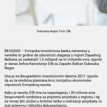
Dubravka Negre; Foto: EIB
BEOGRAD – Evropska investiciona banka namerava u
naredne tri godine da udvostruči ulaganja u region Zapadnog
Balkana sa sadašnjih 1,5 milijardi na tri milijarde evra, izjavila
je danas šefica Kancelarije EIB za Zapadni Balkan Dubravka
Negre.
Ona je na Beogradskim investicionim danima 2017. izjavila
da su ta sredstva planirana kroz inicijativu ekonomske
otpornosti Evropskog saveta.
Kako je navela, EIB ima na raspolaganju i 30 miliona evra
bespovratnih sredstava za pripremu projekata u regionu i taj
će novac biti uložen u kritične tačke u realizaciji projekata, to
jest pripremu i tehničku dokumentaciju.