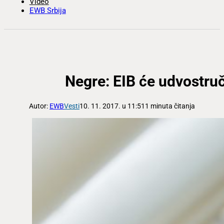
Video
EWB Srbija
Negre: EIB će udvostruč
Autor:
EWB
Vesti
10. 11. 2017. u 11:51
1 minuta čitanja