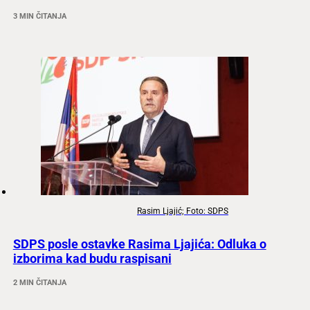
3 MIN ČITANJA
Rasim Ljajić; Foto: SDPS
SDPS posle ostavke Rasima Ljajića: Odluka o
izborima kad budu raspisani
2 MIN ČITANJA