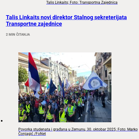
Talis Linkaits; Foto: Transportna Zajednica
Talis Linkaits novi direktor Stalnog sekreterijata
Transportne zajednice
2 MIN ČITANJA
Povorka studenata i građana u Zemunu, 30. oktobar 2025; Foto: Marko
Čonjagić /FoNet