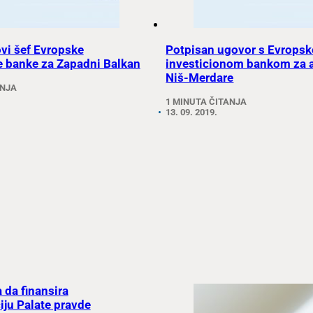
vi šef Evropske
Potpisan ugovor s Evrops
e banke za Zapadni Balkan
investicionom bankom za 
Niš-Merdare
ANJA
1 MINUTA ČITANJA
13. 09. 2019.
 da finansira
iju Palate pravde