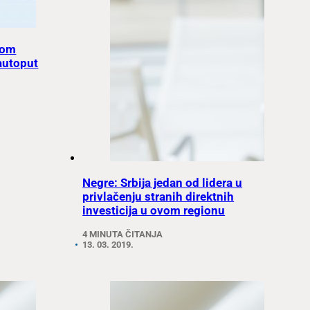
kom
autoput
Negre: Srbija jedan od lidera u
privlačenju stranih direktnih
investicija u ovom regionu
4 MINUTA ČITANJA
13. 03. 2019.