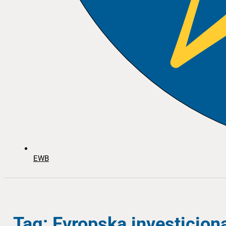
EWB
Tag: Evropska investicion