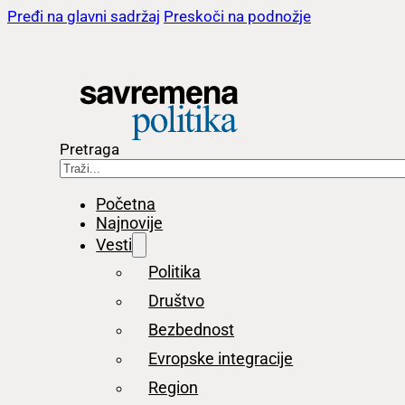
Pređi na glavni sadržaj
Preskoči na podnožje
Pretraga
Početna
Najnovije
Vesti
Politika
Društvo
Bezbednost
Evropske integracije
Region