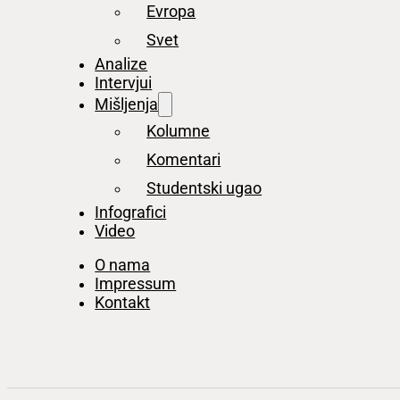
Evropa
Svet
Analize
Intervjui
Mišljenja
Kolumne
Komentari
Studentski ugao
Infografici
Video
O nama
Impressum
Kontakt