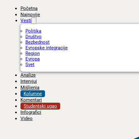
Početna
Najnovije
Vesti
Politika
Društvo
Bezbednost
Evropske integracije
Region
Evropa
Svet
Analize
Intervjui
Mišljenja
Kolumne
Komentari
Studentski ugao
Infografici
Video