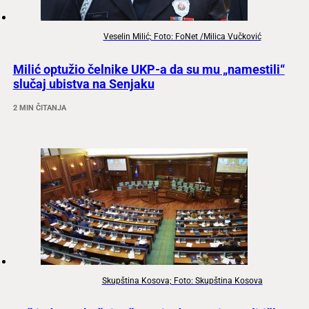
Veselin Milić; Foto: FoNet /Milica Vučković
Milić optužio čelnike UKP-a da su mu „namestili“
slučaj ubistva na Senjaku
2 MIN ČITANJA
Skupština Kosova; Foto: Skupština Kosova