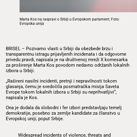
Marta Kos na raspravi o Srbiji u Evropskom parlament; Foto:
Evropska unija
BRISEL – Pozivamo vlasti u Srbiji da obezbede brzu i
transparentnu istragu prijavljenih incidenata i da odgovorne
privedu pravdi, napisala je na društvenoj mreži X komesarka
za proširenje Marta Kos povodom nedavno održanih lokalnih
izbora u Srbiji.
„Rašireni nasilni incidenti, pretnji i nepravilnosti tokom
glasanja, čemu je svedočila posmatračka misija Saveta
Evrope tokom lokalnih izbora u Srbiji su neprihvatljivi“,
napisala je Kos.
Ona je dodala da slobodni i fer izbori predstavljaju temelj
demokratije, posebno za zemlje kandidate za članstvo u
Evropskoj uniji, poput Srbije.
Widespread incidents of violence, threats and