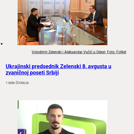
Volodimir Zelenski i Aleksandar Vučić u Odesi; Foto: FoNet
Ukrajinski predsednik Zelenski 8. avgusta u
zvaničnoj poseti Srbiji
1 MIN ČITANJA