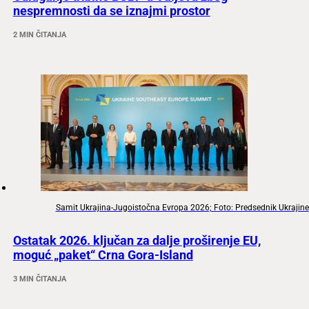
nespremnosti da se iznajmi prostor
2 MIN ČITANJA
Samit Ukrajina-Jugoistočna Evropa 2026; Foto: Predsednik Ukrajine
Ostatak 2026. ključan za dalje proširenje EU,
moguć „paket“ Crna Gora-Island
3 MIN ČITANJA