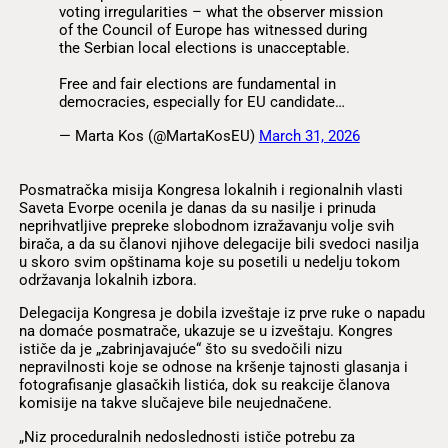
voting irregularities – what the observer mission
of the Council of Europe has witnessed during
the Serbian local elections is unacceptable.
Free and fair elections are fundamental in
democracies, especially for EU candidate…
— Marta Kos (@MartaKosEU)
March 31, 2026
Posmatračka misija Kongresa lokalnih i regionalnih vlasti
Saveta Evorpe ocenila je danas da su nasilje i prinuda
neprihvatljive prepreke slobodnom izražavanju volje svih
birača, a da su članovi njihove delegacije bili svedoci nasilja
u skoro svim opštinama koje su posetili u nedelju tokom
održavanja lokalnih izbora.
Delegacija Kongresa je dobila izveštaje iz prve ruke o napadu
na domaće posmatrače, ukazuje se u izveštaju. Kongres
ističe da je „zabrinjavajuće“ što su svedočili nizu
nepravilnosti koje se odnose na kršenje tajnosti glasanja i
fotografisanje glasačkih listića, dok su reakcije članova
komisije na takve slučajeve bile neujednačene.
„Niz proceduralnih nedoslednosti ističe potrebu za