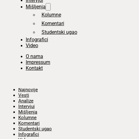
Intervjui
Mišljenja
Kolumne
Komentari
Studentski ugao
Infografici
Video
O nama
Impressum
Kontakt
Početna
Najnovije
Vesti
Analize
Intervjui
Mišljenja
Kolumne
Komentari
Studentski ugao
Infografici