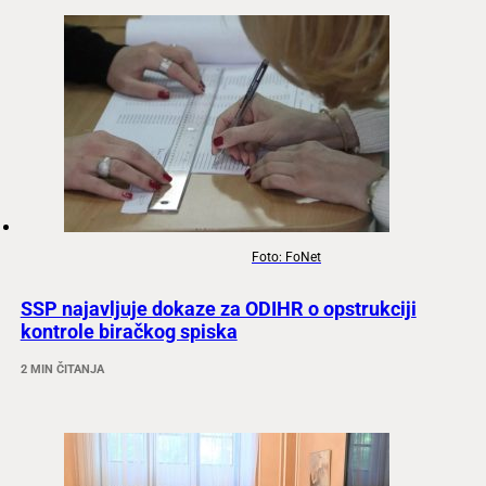
Foto: FoNet
SSP najavljuje dokaze za ODIHR o opstrukciji
kontrole biračkog spiska
2 MIN ČITANJA