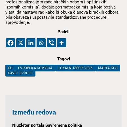
profesionalizacijom rada biračkih odbora i opštinskih
izbornih komisija“, dodaje posmatračka misija koja poziva
vlasti da nastave rad kako bi obuka članova biračkih odbora
bila obaveza i uspostavile standardizovane procedure i
sprovođenje.
Podeli
Tagovi
EU
EVROPSKA KOMISIJA
LOKALNI IZBORI 2026
MARTA KOS
SAVET EVROPE
Između redova
Njuzleter portala Savremena politika