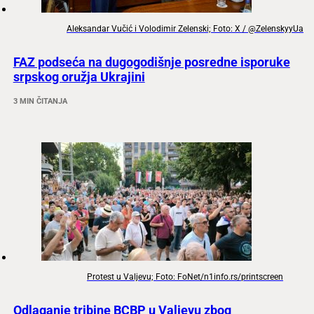
Aleksandar Vučić i Volodimir Zelenski; Foto: X / @ZelenskyyUa
FAZ podseća na dugogodišnje posredne isporuke
srpskog oružja Ukrajini
3 MIN ČITANJA
Protest u Valjevu; Foto: FoNet/n1info.rs/printscreen
Odlaganje tribine BCBP u Valjevu zbog