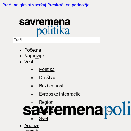
Pređi na glavni sadržaj
Preskoči na podnožje
Pretraga
Početna
Najnovije
Vesti
Politika
Društvo
Bezbednost
Evropske integracije
Region
Evropa
Svet
Analize