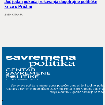
Još jedan pokušaj rešavanja dugotrajne političke
krize u Prištini
2 MIN ČITANJA
Savremena politika
je internet portal posvećen unutrašnjoj i spoljnoj politic
raspravu o savremenim političkim izazovima. Portal je 2017. godine pokrenu
Srbija
, a od 2025. godine nastavlja sa ra