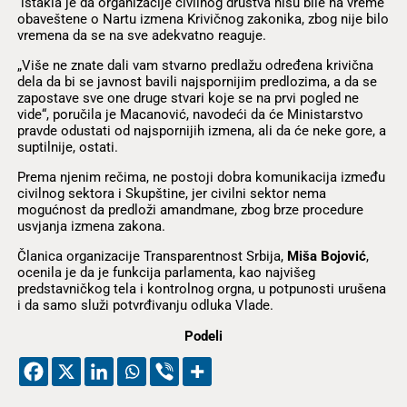
istakla je da organizacije civilnog društva nisu bile na vreme
obaveštene o Nartu izmena Krivičnog zakonika, zbog nije bilo
vremena da se na sve adekvatno reaguje.
„Više ne znate dali vam stvarno predlažu određena krivična
dela da bi se javnost bavili najspornijim predlozima, a da se
zapostave sve one druge stvari koje se na prvi pogled ne
vide“, poručila je Macanović, navodeći da će Ministarstvo
pravde odustati od najspornijih izmena, ali da će neke gore, a
suptilnije, ostati.
Prema njenim rečima, ne postoji dobra komunikacija između
civilnog sektora i Skupštine, jer civilni sektor nema
mogućnost da predloži amandmane, zbog brze procedure
usvjanja izmena zakona.
Članica organizacije Transparentnost Srbija,
Miša Bojović
,
ocenila je da je funkcija parlamenta, kao najvišeg
predstavničkog tela i kontrolnog orgna, u potpunosti urušena
i da samo služi potvrđivanju odluka Vlade.
Podeli