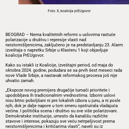
Foto: X, koalicija prEUgovor
BEOGRAD – Nema kvalitetnih reformi u uslovima rastuće
polarizacije u društvu i represije vlasti nad
neistomišljenicima, zaključeno je na predstavljanju 23. Alarm
izveštaja o napretku Srbije u Klasteru 1 koji objavljuje
koalicija PrEUgovor.
Kako su istakli iz Koalicije, izveštajni period, od maja do
oktobra 2024. godine, podudara se sa prvih šest meseci rada
nove Vlade Srbije, a nastavak reformskog procesa još nije
uhvatio zamah.
„Ekspoze novog premijera drugačije tumači prioritete i
upodobljava ih tradicionalnim vrednostima. Izborni uslovi
nisu bitno poboljšani ni pre lokalnih izbora u junu, a ni posle
njih, dok je dalje napore u tom smeru opstruirala vladajuća
većina. I politička scena i društvo su sve više polarizovani.
Demokratske institucije, umesto da kanališu različite
stavove i interese, pokazuju sve veću netrpeljivost prema
neistomišljenicima i kritičarima vlasti“, naveli su iz