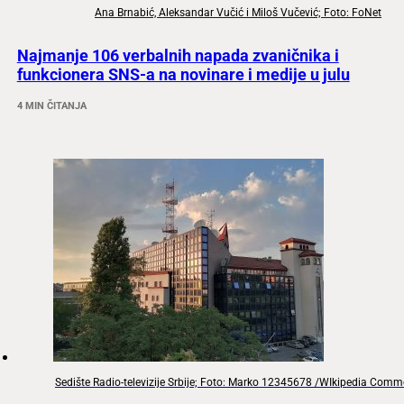
Ana Brnabić, Aleksandar Vučić i Miloš Vučević; Foto: FoNet
Najmanje 106 verbalnih napada zvaničnika i
funkcionera SNS-a na novinare i medije u julu
4 MIN ČITANJA
Sedište Radio-televizije Srbije; Foto: Marko 12345678 /WIkipedia Com