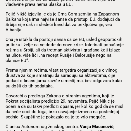
vladavine prava nema ulaska u EU.
Pejić Nikić izjavila je da je Crna Gora zemlja na Zapadnom
Balkanu koja ima najviše šanse da pristupi EU, dodajući da
Srbija nije čak ni sledeći kandidat za priključivanje, već
Albanija.
Ona je istakla da postoji šansa da će EU, usled geopoitičkih
pritiska i želje da ne dođe do nove krize, tolerisati ponašanje
režima u Srbiji, ali da tretman aktivista i građana koji izlaze
na ulice, više liči „na recept Rusije i Belorusije nego na
članice EU“.
Prema njenim rečima, vlast targetira organizacije civilnog
društva za koje smatraju da sarađuju sa aktivistima, čije
podaci o finansijama završe u medijima, bez odgovora kako
su došli do tih podataka.
Govoreći o predlogu Zakona o stranim agentima, koji je
Pokret socijalista predložio 29. novembra, Pejić Nikić je
ocenila da su takvi predlozi opasni, jer koliko god da se misli
da neće doći do toga, brzo usvajanje izmena na poslednjoj
sednici Skupštine je pokazalo da je to vrlo moguće.
Članica Autonomnog ženskog centra,
Vanja Macanović
,