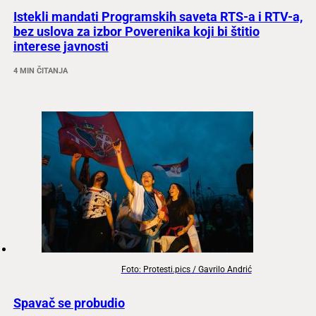
Istekli mandati Programskih saveta RTS-a i RTV-a,
bez uslova za izbor Poverenika koji bi štitio
interese javnosti
4 MIN ČITANJA
Foto: Protesti.pics / Gavrilo Andrić
Spavač se probudio