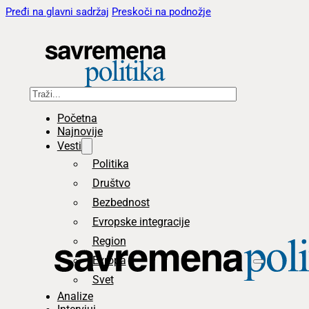
Pređi na glavni sadržaj
Preskoči na podnožje
Pretraga
Početna
Najnovije
Vesti
Politika
Društvo
Bezbednost
Evropske integracije
Region
Evropa
Svet
Analize