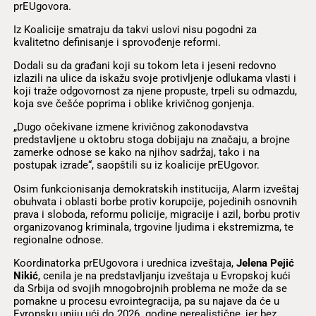
prEUgovora.
Iz Koalicije smatraju da takvi uslovi nisu pogodni za
kvalitetno definisanje i sprovođenje reformi.
Dodali su da građani koji su tokom leta i jeseni redovno
izlazili na ulice da iskažu svoje protivljenje odlukama vlasti i
koji traže odgovornost za njene propuste, trpeli su odmazdu,
koja sve češće poprima i oblike krivičnog gonjenja.
„Dugo očekivane izmene krivičnog zakonodavstva
predstavljene u oktobru stoga dobijaju na značaju, a brojne
zamerke odnose se kako na njihov sadržaj, tako i na
postupak izrade“, saopštili su iz koalicije prEUgovor.
Osim funkcionisanja demokratskih institucija, Alarm izveštaj
obuhvata i oblasti borbe protiv korupcije, pojedinih osnovnih
prava i sloboda, reformu policije, migracije i azil, borbu protiv
organizovanog kriminala, trgovine ljudima i ekstremizma, te
regionalne odnose.
Koordinatorka prEUgovora i urednica izveštaja,
Jelena Pejić
Nikić
, cenila je na predstavljanju izveštaja u Evropskoj kući
da Srbija od svojih mnogobrojnih problema ne može da se
pomakne u procesu evrointegracija, pa su najave da će u
Evropsku uniju ući do 2026. godine nerealistične, jer bez