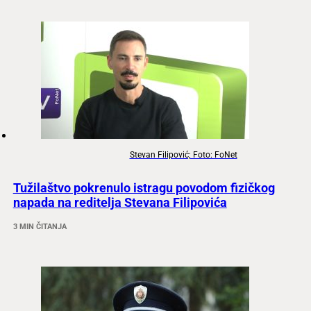
Stevan Filipović; Foto: FoNet
Tužilaštvo pokrenulo istragu povodom fizičkog
napada na reditelja Stevana Filipovića
3 MIN ČITANJA