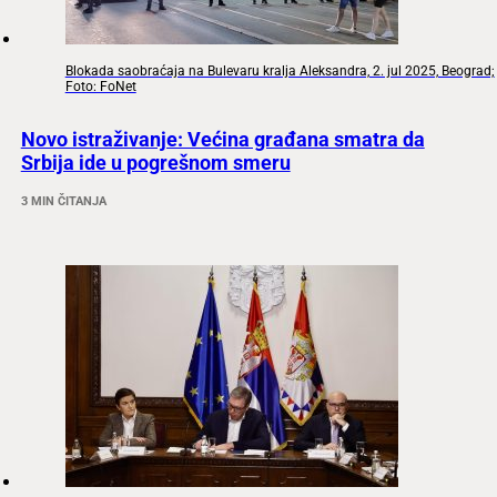
Blokada saobraćaja na Bulevaru kralja Aleksandra, 2. jul 2025, Beograd;
Foto: FoNet
Novo istraživanje: Većina građana smatra da
Srbija ide u pogrešnom smeru
3 MIN ČITANJA