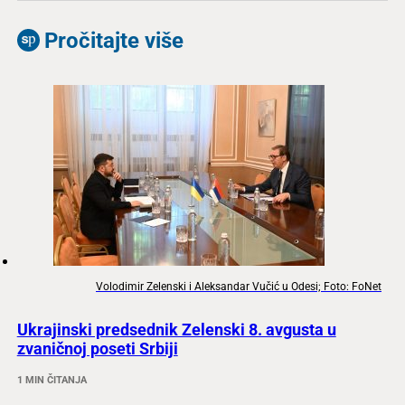
Pročitajte više
Volodimir Zelenski i Aleksandar Vučić u Odesi; Foto: FoNet
Ukrajinski predsednik Zelenski 8. avgusta u
zvaničnoj poseti Srbiji
1 MIN ČITANJA