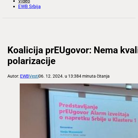
Video
EWB Srbija
Koalicija prEUgovor: Nema kvali
polarizacije
Autor:
EWB
Vesti
06. 12. 2024. u 13:38
4 minuta čitanja