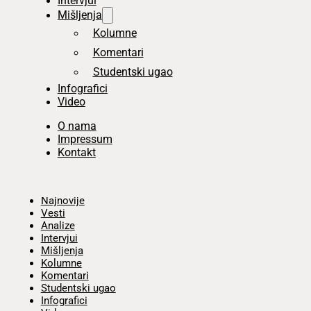
Intervjui
Mišljenja
Kolumne
Komentari
Studentski ugao
Infografici
Video
O nama
Impressum
Kontakt
Početna
Najnovije
Vesti
Analize
Intervjui
Mišljenja
Kolumne
Komentari
Studentski ugao
Infografici