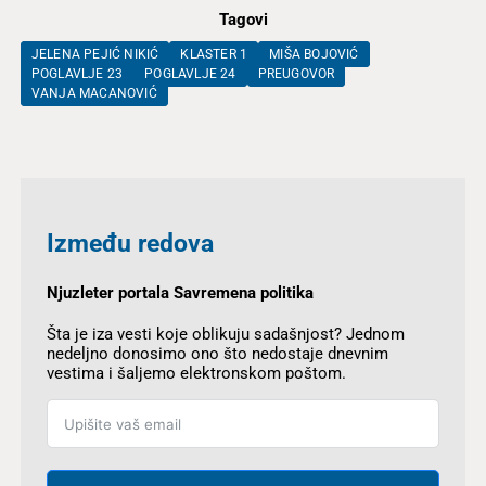
Tagovi
JELENA PEJIĆ NIKIĆ
KLASTER 1
MIŠA BOJOVIĆ
POGLAVLJE 23
POGLAVLJE 24
PREUGOVOR
VANJA MACANOVIĆ
Između redova
Njuzleter portala Savremena politika
Šta je iza vesti koje oblikuju sadašnjost? Jednom
nedeljno donosimo ono što nedostaje dnevnim
vestima i šaljemo elektronskom poštom.